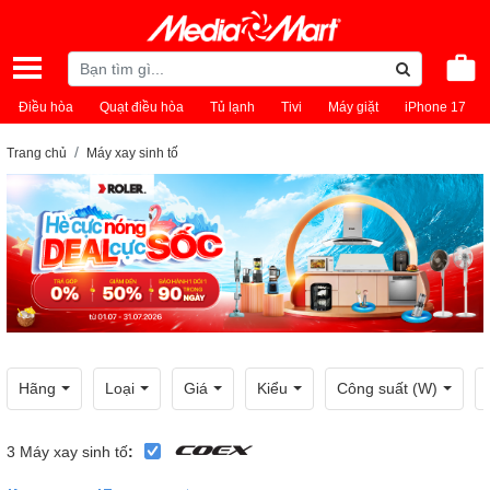
Điều hòa
Quạt điều hòa
Tủ lạnh
Tivi
Máy giặt
iPhone 17
Trang chủ
Máy xay sinh tố
Hãng
Loại
Giá
Kiểu
Công suất (W)
3
Máy xay sinh tố
: