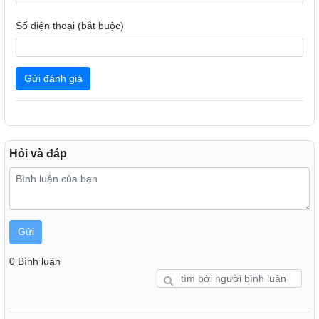
Số điện thoại (bắt buộc)
3 cối xay giúp xay nhiều loại thực phẩm khác nhau
Máy xay sinh tố Philips HR2041/30 bao gồm cối xay sinh tố
được làm từ nhựa kháng vỡ với dung tích 1 lít giúp xay các
Gửi đánh giá
loại trái cây, rau củ,... và cả đá lạnh. Bên cạnh đó còn có 2
cối xay nhỏ cũng bằng nhựa kháng vỡ bền, chắc giúp xay
các thực phẩm khô, cứng như tiêu, đậu,...
Hỏi và đáp
Gửi
0 Bình luận