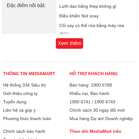
Đặc điểm nổi bật:
Lưỡi dao bằng thép không gỉ
Điều khiển Nút xoay
Cối xay có thể rửa bằng máy rửa
chén
Xem thêm
1 tốc độ, 1 nút nhồi để trộn nguyên
liệu
Công nghệ xay ProBlend
THÔNG TIN MEDIAMART
HỖ TRỢ KHÁCH HÀNG
Kích thước:
Cao 37.5 cm - Ngang 16 cm - Sâu 18
cm
Hệ thống 334 Siêu thị
Bán hàng: 1900 6788
Giới thiệu công ty
Khiếu nại, Bảo hành:
Khối lượng:
2.58 kg
Tuyển dụng
1900 6741
/
1900 6743
Liên hệ và góp ý
Chính sách 30 ngày đổi mới
Bảo hành
24 tháng
Phương thức thanh toán
Mua hàng Dự án/ Doanh nghiệp
Xuất xứ
Trung Quốc
Chính sách bảo hành
Theo dõi MediaMart trên