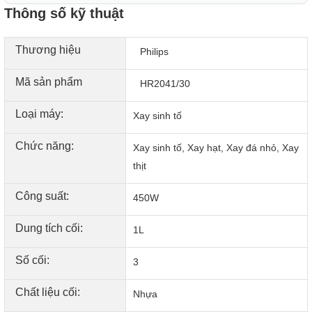
Thông số kỹ thuật
Nhiều tính năng an toàn cho bạn an tâm khi sử dụng
Máy xay sinh tố Philips HR2041/30 được trang bị tính năng
tự động ngắt điện khi quá tải để bảo vệ động cơ cũng như
Thương hiệu
Philips
kéo dài tuổi thọ của máy. Bên cạnh đó còn có chân đế
chống trượt hạn chế rung lắc khi đang dùng.
Mã sản phẩm
HR2041/30
Loại máy:
Xay sinh tố
Chức năng:
Xay sinh tố, Xay hạt, Xay đá nhỏ, Xay
thịt
Công suất:
450W
Dung tích cối:
1L
Số cối:
3
Chất liệu cối:
Nhựa