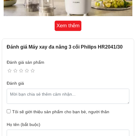
Xem thêm
Công suất 450W hoạt động mạnh mẽ
Máy xay sinh tố Philips HR2041/30 có công suất 450W kết
hợp cùng 2 lưỡi dao 4 cánh và 1 lưỡi dao 2 cánh bằng thép
Đánh giá Máy xay đa năng 3 cối Philips HR2041/30
không gỉ giúp xay nhuyễn thực phẩm nhanh chóng, tiết
kiệm thời gian sơ chế.
Đánh giá sản phẩm
Đánh giá
Tôi sẽ giới thiệu sản phẩm cho bạn bè, người thân
Họ tên (bắt buộc)