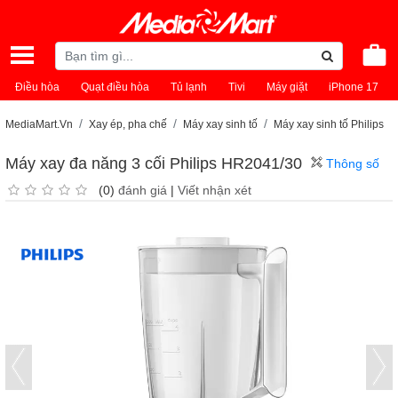
Điều hòa
Quạt điều hòa
Tủ lạnh
Tivi
Máy giặt
iPhone 17
MediaMart.Vn
Xay ép, pha chế
Máy xay sinh tố
Máy xay sinh tố Philips
Máy xay đa năng 3 cối Philips HR2041/30
Thông số
(0)
đánh giá
|
Viết nhận xét