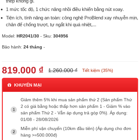
thép không gỉ.
1 mức tốc độ, 1 chức năng nhồi điều khiển bằng nút xoay.
Tiện ích, tính năng an toàn: công nghệ ProBlend xay nhuyễn mịn,
chân đế chống trượt, tự ngắt khi quá nhiệt,...
Model:
HR2041/30
- Sku:
304956
Bảo hành:
24 tháng
-
819.000 ₫
1.260.000 ₫
Tiết kiệm (35%)
KHUYẾN MẠI
Giảm thêm 5% khi mua sản phẩm thứ 2 (Sản phẩm Thứ
2 có giá bằng hoặc thấp hơn sản phẩm 1 - Giảm % vào
sản phẩm Thứ 2 - Vẫn áp dụng trả góp 0%). Áp dụng:
01/08 - 28/08/2026
Miễn phí vận chuyển (10km đầu tiên) (Áp dụng cho đơn
hàng >=500.000đ)