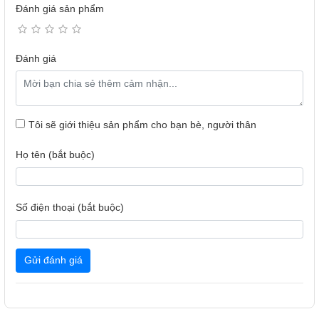
Đánh giá sản phẩm
Nhiều dụng cụ đi kèm tiện dụng
Máy xay sinh tố Bluestone
với nhiều dụng cụ đi kèm sẽ hỗ
Đánh giá
trợ bạn tối đa trong công việc.
2 cối xay nhỏ giúp bạn có thể xay ngũ cốc, các loại hạt gia
vị trong nấu nướng và sơ chế các loại thịt cá cho các món
ăn.
Tôi sẽ giới thiệu sản phẩm cho bạn bè, người thân
Với cối lớn có dung tích 1 lít sẽ giúp bạn xay nhiều loại thực
phẩm để làm sinh tố hay nước sốt…
Họ tên (bắt buộc)
Máy ép với kích thước khung miệng đựng trái cây rộng giúp
bạn hạn chế việc phải làm nhỏ thực phẩm trước khi ép.
Ca đong với dung tích lớn sẽ hỗ trợ bạn đong đếm chính
Số điện thoại (bắt buộc)
xác dung tích các thành phần hay bạn cũng có thể linh động
sử dụng vào nhiều mục đích khác nhau trong công việc.
Gửi đánh giá