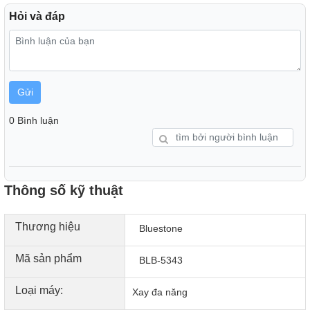
Hỏi và đáp
Gửi
Dễ dàng tháo rời và vệ sinh
0 Bình luận
Các bộ phận của
Máy xay sinh tố
có thể tháo lắp dễ dàng
giúp bạn nhanh gọn hơn với công việc chùi rửa và bảo
quản máy.
Thông số kỹ thuật
Thương hiệu
Bluestone
Mã sản phẩm
BLB-5343
Loại máy:
Xay đa năng