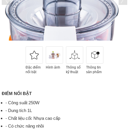
Đặc điểm
Hình ảnh
Thông số
Thông tin
nổi bật
kỹ thuật
sản phẩm
ĐIỂM NỔI BẬT
- Công suất 250W
- Dung tích 1L
- Chất liệu cối: Nhựa cao cấp
- Có chức năng nhồi