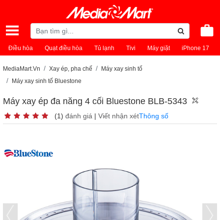
Điều hòa
Quạt điều hòa
Tủ lạnh
Tivi
Máy giặt
iPhone 17
MediaMart.Vn
Xay ép, pha chế
Máy xay sinh tố
Máy xay sinh tố Bluestone
Máy xay ép đa năng 4 cối Bluestone BLB-5343
(1)
đánh giá
|
Viết nhận xét
Thông số