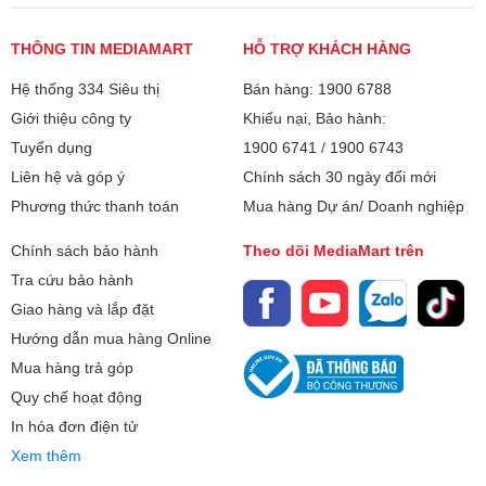
THÔNG TIN MEDIAMART
HỖ TRỢ KHÁCH HÀNG
Hệ thống 334 Siêu thị
Bán hàng: 1900 6788
Giới thiệu công ty
Khiếu nại, Bảo hành:
Tuyển dụng
1900 6741
/
1900 6743
Liên hệ và góp ý
Chính sách 30 ngày đổi mới
Phương thức thanh toán
Mua hàng Dự án/ Doanh nghiệp
Chính sách bảo hành
Theo dõi MediaMart trên
Tra cứu bảo hành
Tiết kiệm điện
Giao hàng và lắp đặt
BLB-5343
hoạt động với công suất 250W cùng với chế độ
Hướng dẫn mua hàng Online
nhồi và 2 mức công suất khác nhau sẽ giúp bạn xay, ép
Mua hàng trả góp
nhanh chóng các loại thực phẩm và tiết kiệm tối đa điện
Quy chế hoạt động
năng tiêu thụ.
In hóa đơn điện tử
Xem thêm