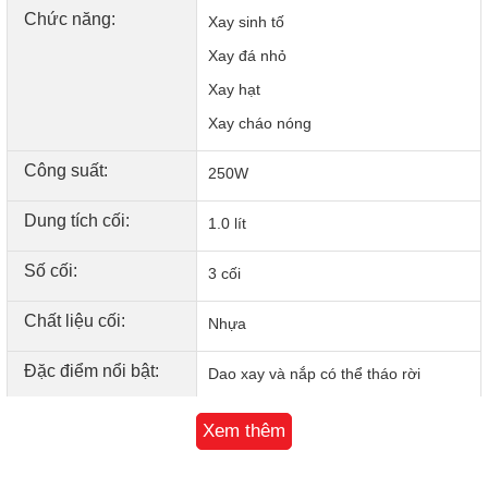
Chức năng:
Xay sinh tố
Xay đá nhỏ
Xay hạt
Xay cháo nóng
Công suất:
250W
Dung tích cối:
1.0 lít
An toàn khi sử dụng
Số cối:
3 cối
Cối của
Bluestone BLB-5343
được làm bằng chất liệu
Chất liệu cối:
Nhựa
nhựa có khả năng chịu lực tốt, không sản sinh chất độc hại
giúp bạn có được sản phẩm bền bỉ và an toàn khi sử dụng.
Đặc điểm nổi bật:
Dao xay và nắp có thể tháo rời
Chất liệu thép không gỉ sắc bén giúp bạn xay nhanh và xay
nhuyễn các loại thực phẩm một cách dễ dàng và giúp bạn
Bảo hành
24 Tháng
yên tâm hơn với sản phẩm.
Xem thêm
Xuất xứ
Trung Quốc