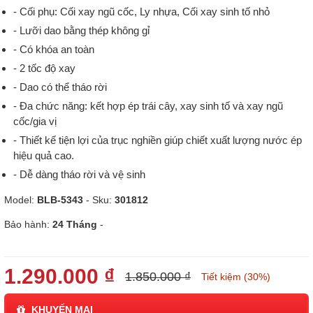
- Cối phụ: Cối xay ngũ cốc, Ly nhựa, Cối xay sinh tố nhỏ
- Lưỡi dao bằng thép không gỉ
- Có khóa an toàn
- 2 tốc độ xay
- Dao có thể tháo rời
- Đa chức năng: kết hợp ép trái cây, xay sinh tố và xay ngũ
cốc/gia vị
- Thiết kế tiện lợi của trục nghiền giúp chiết xuất lượng nước ép
hiệu quả cao.
- Dễ dàng tháo rời và vệ sinh
Model:
BLB-5343
- Sku:
301812
Bảo hành:
24 Tháng
-
1.290.000 ₫
1.850.000 ₫
Tiết kiệm (30%)
KHUYẾN MẠI