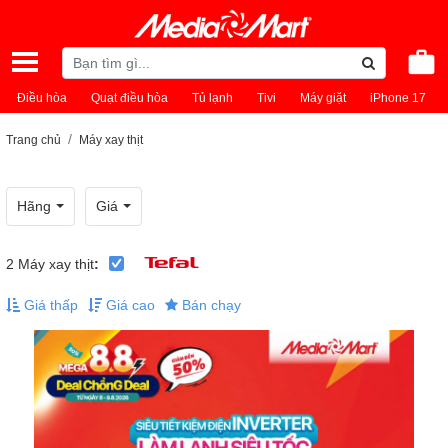
Điều hòa
Quạt điều hòa
Tủ lạnh
Tivi
Máy giặt
iPhone 17
Trang chủ
Máy xay thịt
Hãng
Giá
2
Máy xay thịt
:
Giá thấp
Giá cao
Bán chạy