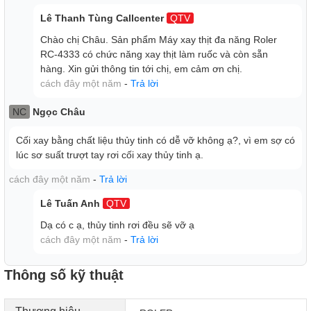
Không chỉ dừng lại ở việc xay thịt, máy xay Roler RC-4333
Lê Thanh Tùng Callcenter
QTV
còn có thể xay được gia vị như hành, tỏi, ớt, các loại hạt,
Chào chị Châu. Sản phẩm Máy xay thịt đa năng Roler
rau củ, thậm chí là nấm. Tính năng đa năng này giúp bạn dễ
RC-4333 có chức năng xay thịt làm ruốc và còn sẵn
dàng chuẩn bị các nguyên liệu cho các món ăn khác nhau
hàng. Xin gửi thông tin tới chị, em cảm ơn chị.
mà không cần sử dụng nhiều thiết bị khác nhau.
cách đây một năm
-
Trả lời
NC
Ngọc Châu
Cối xay bằng chất liệu thủy tinh có dễ vỡ không ạ?, vì em sợ có
lúc sơ suất trượt tay rơi cối xay thủy tinh ạ.
cách đây một năm
-
Trả lời
Lê Tuấn Anh
QTV
Dạ có c ạ, thủy tinh rơi đều sẽ vỡ ạ
cách đây một năm
-
Trả lời
Thông số kỹ thuật