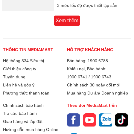
3 mức tốc độ được thiết lập sẵn
hành ổn định trong thời gian dài mà không lo bị nóng máy.
Tương thích điện từ EMC không bức
3 Mức Tốc Độ Tùy Chỉnh
Xem thêm
xạ nhiệt
Máy có 3 mức tốc độ được thiết lập sẵn, giúp bạn linh hoạt
Cối xay thiết kế dễ tháo rời
điều chỉnh tốc độ xay phù hợp với từng loại thực phẩm.
Bạn có thể dễ dàng chuyển đổi giữa các mức tốc độ để đạt
Bảo hành
12 tháng + 1 đổi 1 trong 30 ngày
được độ mịn như mong muốn.
THÔNG TIN MEDIAMART
HỖ TRỢ KHÁCH HÀNG
Xuất xứ
Trung Quốc
Hệ thống 334 Siêu thị
Bán hàng: 1900 6788
Giới thiệu công ty
Khiếu nại, Bảo hành:
Tuyển dụng
1900 6741
/
1900 6743
Liên hệ và góp ý
Chính sách 30 ngày đổi mới
Phương thức thanh toán
Mua hàng Dự án/ Doanh nghiệp
Chính sách bảo hành
Theo dõi MediaMart trên
Tra cứu bảo hành
Giao hàng và lắp đặt
Hướng dẫn mua hàng Online