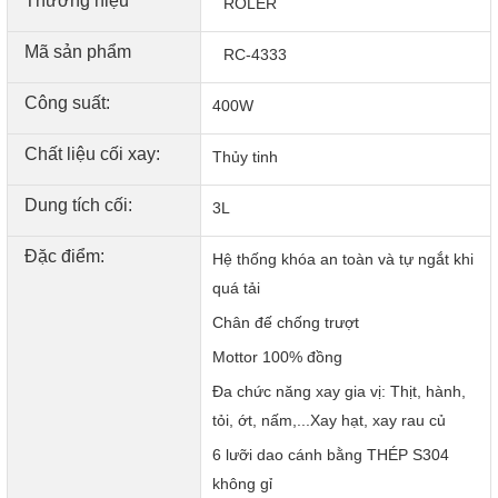
Thương hiệu
ROLER
Mã sản phẩm
RC-4333
Công suất:
400W
Chất liệu cối xay:
Thủy tinh
Dung tích cối:
3L
Đặc điểm:
Hệ thống khóa an toàn và tự ngắt khi
quá tải
Chân đế chống trượt
Mottor 100% đồng
Công Suất Mạnh Mẽ, Xay Nhanh và Hiệu Quả
Đa chức năng xay gia vị: Thịt, hành,
Máy xay thịt Roler RC-4333 sở hữu công suất lên đến
tỏi, ớt, nấm,...Xay hạt, xay rau củ
400W với mô-tơ 100% đồng, giúp xay thịt, gia vị và các loại
6 lưỡi dao cánh bằng THÉP S304
thực phẩm khác nhanh chóng và hiệu quả. Mô-tơ mạnh mẽ
không gỉ
này không chỉ giúp xay mịn mà còn đảm bảo độ bền bỉ, vận