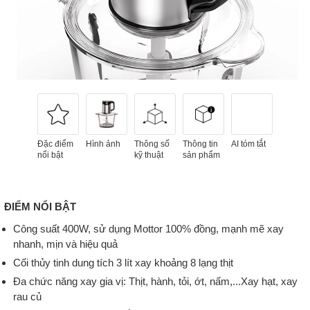
Đặc điểm
Hình ảnh
Thông số
Thông tin
AI tóm tắt
nổi bật
kỹ thuật
sản phẩm
ĐIỂM NỔI BẬT
Công suất 400W, sử dụng Mottor 100% đồng, mạnh mẽ xay
nhanh, mịn và hiệu quả
Cối thủy tinh dung tích 3 lít xay khoảng 8 lạng thịt
Đa chức năng xay gia vị: Thịt, hành, tỏi, ớt, nấm,...Xay hạt, xay
rau củ