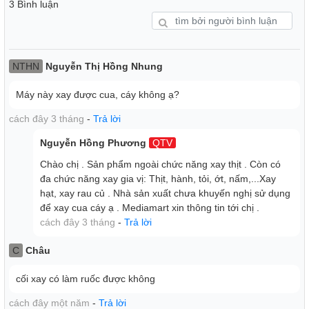
3 Bình luận
NTHN
Nguyễn Thị Hồng Nhung
Máy này xay được cua, cáy không ạ?
cách đây 3 tháng
-
Trả lời
Nguyễn Hồng Phương
QTV
Chào chị . Sản phẩm ngoài chức năng xay thịt . Còn có
đa chức năng xay gia vị: Thịt, hành, tỏi, ớt, nấm,...Xay
hạt, xay rau củ . Nhà sản xuất chưa khuyến nghị sử dụng
để xay cua cáy ạ . Mediamart xin thông tin tới chị .
cách đây 3 tháng
-
Trả lời
C
Châu
cối xay có làm ruốc được không
Đa Chức Năng Xay Gia Vị
cách đây một năm
-
Trả lời