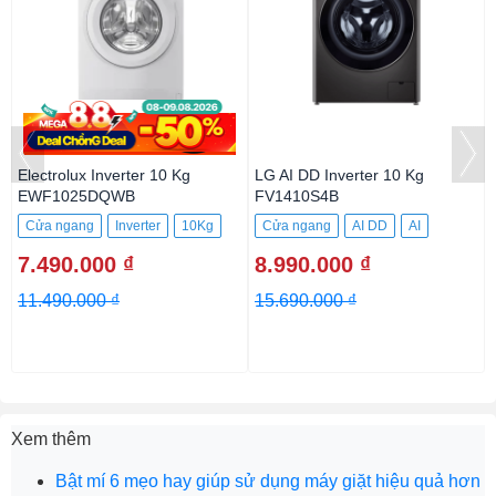
Electrolux Inverter 10 Kg
LG AI DD Inverter 10 Kg
EWF1025DQWB
FV1410S4B
Cửa ngang
Inverter
10Kg
Cửa ngang
AI DD
AI
10Kg
7.490.000 ₫
8.990.000 ₫
11.490.000 ₫
15.690.000 ₫
Xem thêm
Bật mí 6 mẹo hay giúp sử dụng máy giặt hiệu quả hơn