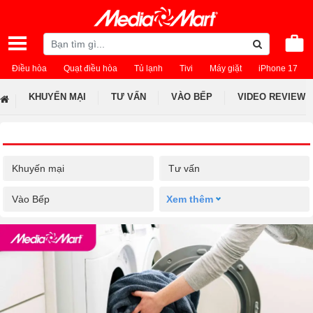
Điều hòa
Quạt điều hòa
Tủ lạnh
Tivi
Máy giặt
iPhone 17
KHUYẾN MẠI
TƯ VẤN
VÀO BẾP
VIDEO REVIEW
Khuyến mại
Tư vấn
Vào Bếp
Xem thêm