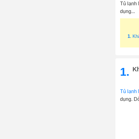
Tủ lạnh 
dụng...
1
. Kh
1.
K
Tủ lạnh 
dụng. Dò