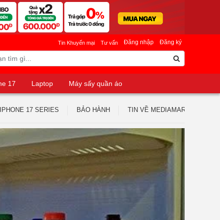
Đăng nhập
Đăng ký
Tin Khuyến mại
Tư vấn
ne 17
Laptop
Máy sấy quần áo
IPHONE 17 SERIES
BẢO HÀNH
TIN VỀ MEDIAMART
TUY