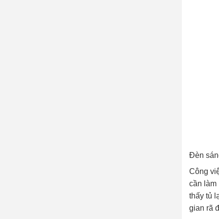
Đèn sán
Công việ
cần làm 
thấy tủ 
gian rã 