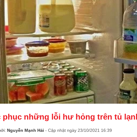
 phục những lỗi hư hỏng trên tủ lạn
bởi:
Nguyễn Mạnh Hải
- Cập nhật ngày 23/10/2021 16:39