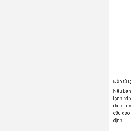
Đèn tủ l
Nếu bạn 
lạnh min
điện tro
cầu dao 
định.