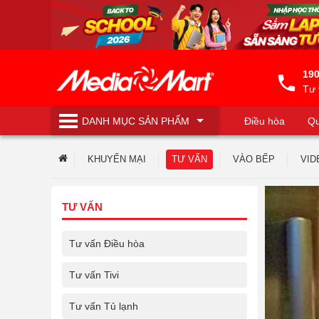
190
Tư 
DANH MỤC
SẢN PHẨM
Điều hòa
Qu
Máy lọc nước
KHUYẾN MẠI
TƯ VẤN
VÀO BẾP
VID
TƯ VẤN
Tư vấn Điều hòa
Tư vấn Tivi
Tư vấn Tủ lạnh