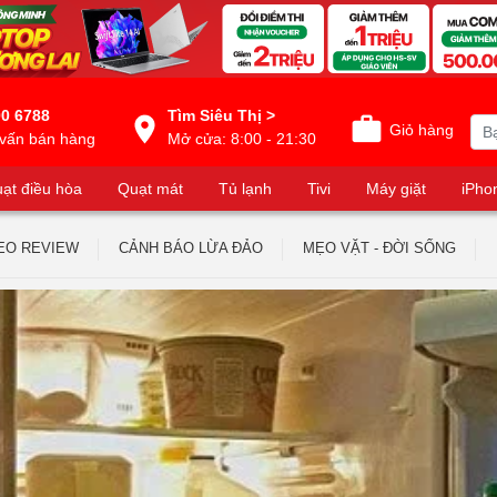
0 6788
Tìm Siêu Thị >
Giỏ hàng
vấn bán hàng
Mở cửa: 8:00 - 21:30
ạt điều hòa
Quạt mát
Tủ lạnh
Tivi
Máy giặt
iPho
EO REVIEW
CẢNH BÁO LỪA ĐẢO
MẸO VẶT - ĐỜI SỐNG