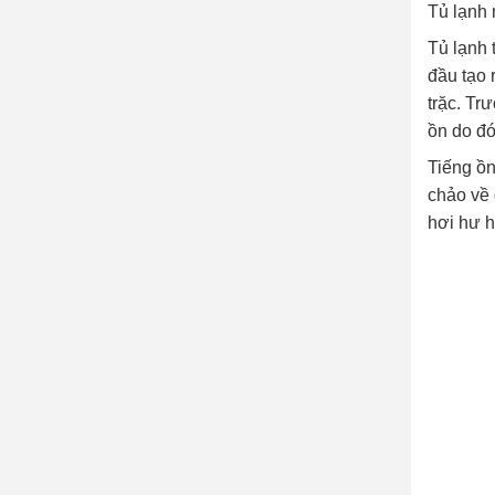
Tủ lạnh 
Tủ lạnh 
đầu tạo 
trặc. Tr
ồn do đó
Tiếng ồn
chảo về 
hơi hư h