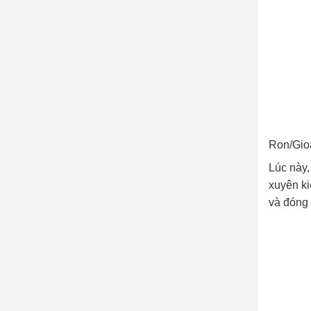
Ron/Gioă
Lúc này,
xuyên ki
và đóng 