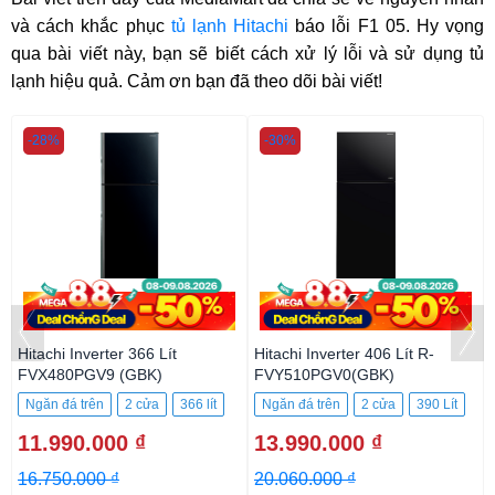
và cách khắc phục
tủ lạnh Hitachi
báo lỗi F1 05. Hy vọng
qua bài viết này, bạn sẽ biết cách xử lý lỗi và sử dụng tủ
lạnh hiệu quả. Cảm ơn bạn đã theo dõi bài viết!
-28%
-30%
Hitachi Inverter 366 Lít
Hitachi Inverter 406 Lít R-
FVX480PGV9 (GBK)
FVY510PGV0(GBK)
Ngăn đá trên
2 cửa
366 lít
Ngăn đá trên
2 cửa
390 Lít
11.990.000 ₫
13.990.000 ₫
16.750.000 ₫
20.060.000 ₫