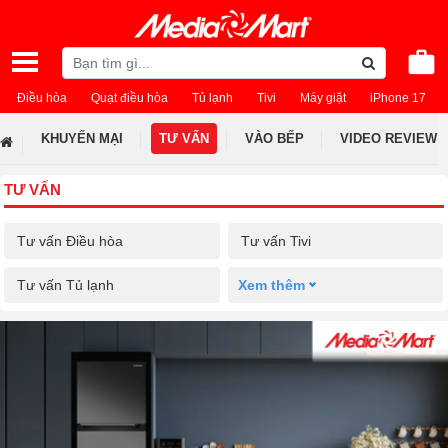
Điều hòa
Quạt điều hòa
Tủ lạnh
Tivi
Máy giặt
iPhone 17
KHUYẾN MẠI
TƯ VẤN
VÀO BẾP
VIDEO REVIEW
TƯ VẤN
Tư vấn Điều hòa
Tư vấn Tivi
Tư vấn Tủ lạnh
Xem thêm