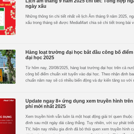
Lịch âm tháng 9 năm 2025 chi tiết: Tổng hợp ng
ngày xấu
Những thông tin chi tiết nhất về lịch Âm tháng 9 năm 2025, ng
xấu trong tháng sẽ được MediaMart chia sẻ chi tiết trong bài v
Hàng loạt trường đại học bắt đầu công bố điể
đại học 2025
Từ hôm nay, 20/08/2025, hàng loạt trường đại học trên cả nư
công bố điểm chuẩn xét tuyển vào đại học. Theo nhận định ba
chuẩn năm nay sẽ có nhiều biến động và dự kiến tăng so với
Update ngay 8+ ứng dụng xem truyền hình trên
phí mới nhất 2025
Xem truyền hình vẫn luôn là một hoạt động giải trí quen thuộc
đình sau một ngày dài căng thẳng. Tuy nhiên, với sự phát tri
TV, hiện nay nhiều gia đình đã bỏ thói quen xem truyền hình c