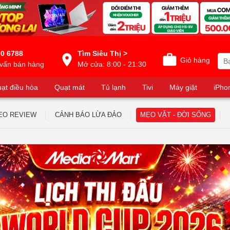
0 6788
Tìm Siêu Thị >
Giỏ hàng
vấn bán hàng
Mở cửa: 8:00 - 21:30
ạt điều hòa
Quạt mát
Tủ lạnh
Tivi
Máy giặt
iPho
EO REVIEW
CẢNH BÁO LỪA ĐẢO
MẸO VẶT - ĐỜI SỐNG