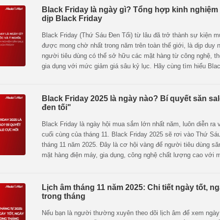
Black Friday là ngày gì? Tổng hợp kinh nghiệm
dịp Black Friday
Black Friday (Thứ Sáu Đen Tối) từ lâu đã trở thành sự kiện 
được mong chờ nhất trong năm trên toàn thế giới, là dịp duy 
người tiêu dùng có thể sở hữu các mặt hàng từ công nghệ, th
gia dụng với mức giảm giá sâu kỷ lục. Hãy cùng tìm hiểu Blac
ngày gì, ý nghĩa của ngày này và những chiến lược mua sắm
để bạn không bỏ lỡ cơ hội vàng để mua sắm trong dịp cuối n
Black Friday 2025 là ngày nào? Bí quyết săn sal
đen tối"
Black Friday là ngày hội mua sắm lớn nhất năm, luôn diễn ra
cuối cùng của tháng 11. Black Friday 2025 sẽ rơi vào Thứ Sá
tháng 11 năm 2025. Đây là cơ hội vàng để người tiêu dùng să
mặt hàng điện máy, gia dụng, công nghệ chất lượng cao với 
không tưởng. Hãy cùng MediaMart tìm hiểu chi tiết về ngày sa
trong năm cũng như khám phá bí quyết săn sale Black Friday
bài viết dưới đây.
Lịch âm tháng 11 năm 2025: Chi tiết ngày tốt, n
trong tháng
Nếu bạn là người thường xuyên theo dõi lịch âm để xem ngày 