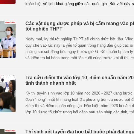
khác biệt về lịch khai giảng giữa các quốc gia. Bài viết này s
tiết định nghĩa Back to School, cập nhật lịch khai trường của
và gợi ý danh sách những món đồ công nghệ, phụ kiện không
bạn bứt phá trong năm học mới.
Các vật dụng được phép và bị cấm mang vào p
tốt nghiệp THPT
Ngày mai, kỳ thi tốt nghiệp THPT sẽ chính thức bắt đầu. Việ
quy chế vào lúc này là yếu tố quan trọng hàng đầu giúp các sĩ
những sai sót đáng tiếc ngay trước giờ G. Để chuẩn bị tâm l
và kiểm tra lại hành trang một lần cuối cùng trước khi đi thi, c
phụ huynh hãy cùng MediaMart điểm lại danh sách những vật
phép mang vào, những đồ vật tuyệt đối bị cấm cũng như các 
quan trọng trong phòng thi dưới đây.
Tra cứu điểm thi vào lớp 10, điểm chuẩn năm 2
tỉnh thành nhanh nhất
Kỳ thi tuyển sinh vào lớp 10 năm học 2026 - 2027 đang bước 
đoạn "nóng" nhất khi hàng loạt địa phương trên cả nước bắt 
điểm thi và điểm chuẩn công lập. Đặc biệt, năm 2026 là năm đầ
lớp 10 được tổ chức trong bối cảnh sau sáp nhập các tỉnh, t
mô thí sinh năm nay ghi nhận con số kỷ lục tại các thành phố
TP.HCM (hơn 151.000 thí sinh - dẫn đầu cả nước) và Hà Nội 
124.000 thí sinh).
Thí sinh xét tuyển đại học bắt buộc phải đạt n