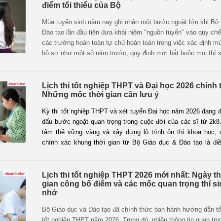
điểm tối thiểu của Bộ
Dưới đây là cập nhật chi tiết lịch công bố, cách tra cứu điểm t
điểm chuẩn năm 2026 từ Sở GD&ĐT của các tỉnh, thành giúp
Mùa tuyển sinh năm nay ghi nhận một bước ngoặt lớn khi Bộ
và học sinh tiện theo dõi.
Đào tạo lần đầu tiên đưa khái niệm "nguồn tuyển" vào quy chế
các trường hoàn toàn tự chủ hoàn toàn trong việc xác định 
hồ sơ như một số năm trước, quy định mới bắt buộc mọi thí 
tham gia xét tuyển đại học đều phải vượt qua một ngưỡng đi
định được thiết lập từ kết quả thi. Sự thay đổi mang tính hệ t
đang trở thành tâm điểm thu hút sự quan tâm, lo lắng của hàng
Lịch thi tốt nghiệp THPT và Đại học 2026 chính 
Những mốc thời gian cần lưu ý
cũng như các bậc phụ huynh trong giai đoạn nước rút cho kỳ t
2026.
Kỳ thi tốt nghiệp THPT và xét tuyển Đại học năm 2026 đang 
dấu bước ngoặt quan trọng trong cuộc đời của các sĩ tử 2k8
tâm thế vững vàng và xây dựng lộ trình ôn thi khoa học, 
chính xác khung thời gian từ Bộ Giáo dục & Đào tạo là điề
Dưới đây là cập nhật chi tiết về lịch thi Đại học 2026 và n
quan trọng mà bạn không thể bỏ qua.
Lịch thi tốt nghiệp THPT 2026 mới nhất: Ngày thi
gian công bố điểm và các mốc quan trọng thí s
nhớ
Bộ Giáo dục và Đào tạo đã chính thức ban hành hướng dẫn tổ
tốt nghiệp THPT năm 2026. Trong đó, nhiều thông tin quan tr