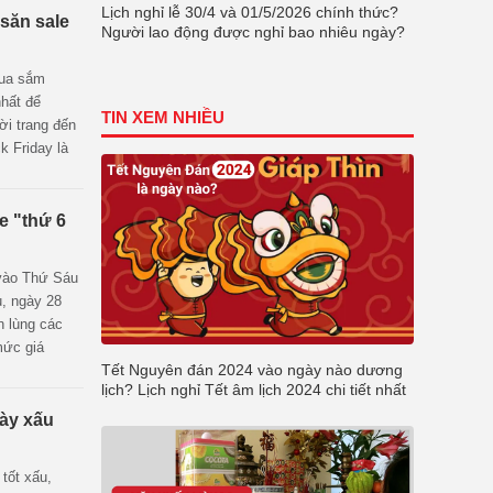
Lịch nghỉ lễ 30/4 và 01/5/2026 chính thức?
 săn sale
Người lao động được nghỉ bao nhiêu ngày?
mua sắm
nhất để
TIN XEM NHIỀU
ời trang đến
k Friday là
 thông minh
ăm.
e "thứ 6
 vào Thứ Sáu
u, ngày 28
n lùng các
mức giá
Tết Nguyên đán 2024 vào ngày nào dương
le lớn nhất
lịch? Lịch nghỉ Tết âm lịch 2024 chi tiết nhất
 hiệu quả qua
gày xấu
tốt xấu,