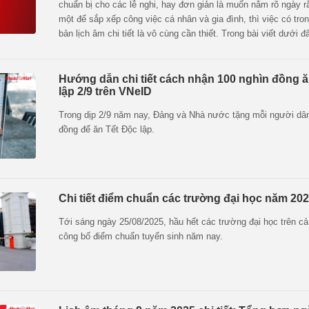
chuẩn bị cho các lễ nghi, hay đơn giản là muốn nắm rõ ngày 
một để sắp xếp công việc cá nhân và gia đình, thì việc có tro
bản lịch âm chi tiết là vô cùng cần thiết. Trong bài viết dưới đ
MediaMart sẽ chia sẻ lịch âm tháng 11 chính xác nhất cùng 
đặc biệt trong tháng cần chú ý.
Hướng dẫn chi tiết cách nhận 100 nghìn đồng ă
lập 2/9 trên VNeID
Trong dịp 2/9 năm nay, Đảng và Nhà nước tặng mỗi người dâ
đồng để ăn Tết Độc lập.
Chi tiết điểm chuẩn các trường đại học năm 20
Tới sáng ngày 25/08/2025, hầu hết các trường đại học trên c
công bố điểm chuẩn tuyển sinh năm nay.