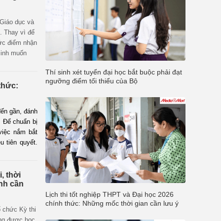
hi lớp 10 và
 phụ huynh
 Giáo dục và
. Thay vì để
mức điểm nhận
sinh muốn
ểm sàn cố
Thí sinh xét tuyển đại học bắt buộc phải đạt
hống này
ngưỡng điểm tối thiểu của Bộ
 triệu sĩ tử
thức:
hi đại học
đến gần, đánh
. Để chuẩn bị
việc nắm bắt
u tiên quyết.
hững thay đổi
, thời
inh cần
Lịch thi tốt nghiệp THPT và Đại học 2026
chính thức: Những mốc thời gian cần lưu ý
 chức Kỳ thi
ọng được học