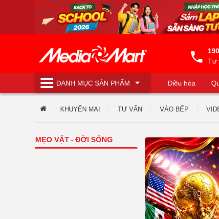
190
Tư 
DANH MỤC
SẢN PHẨM
Điều hòa
Qu
Máy lọc nước
KHUYẾN MẠI
TƯ VẤN
VÀO BẾP
VID
MẸO VẶT - ĐỜI SỐNG