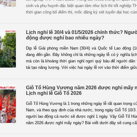
sinh và phụ huynh đặc biệt quan tâm như lịch thi tốt nghiệp 
thời gian công bố điểm thi, mốc đăng ký xét tuyển đại học c
định mới về tuyển sinh. Dưới đây là toàn bộ thông tin chi tiết 
nắm rõ để chuẩn bị tốt cho kỳ thi quan trọng sắp tới.
Lịch nghỉ lễ 30/4 và 01/5/2026 chính thức? Ngườ
động được nghỉ bao nhiêu ngày?
Dịp lễ Giải phóng miền Nam (30/4) và Quốc tế Lao động (1
đang đến gần. Đây không chỉ là những ngày lễ có ý nghĩa lịch
mà còn là khoảng thời gian nghỉ ngơi quý báu để người dân
tái tạo năng lượng. Với việc hai ngày lễ rơi vào thời điểm giữ
giáp các ngày nghỉ cuối tuần, vấn đề lịch nghỉ lễ 30/4 và 01/5
bao nhiêu ngày và có phương án hoán đổi nào không đang là
ý của đông đảo người lao động.
Giỗ Tổ Hùng Vương năm 2026 được nghỉ mấy 
Lịch nghỉ lễ Giỗ Tổ 2026
Giỗ Tổ Hùng Vương là 1 trong những ngày lễ rất quan trọng c
Nam, và theo quy định của nhà nước, trong ngày Giỗ Tổ 10/3 
người lao động cả nước sẽ được nghỉ 1 ngày. Vậy Giỗ Tổ H
năm 2026 được nghỉ mấy ngày? Bài viết dưới đây sẽ cung cấp 
Giỗ Tổ 2026 chi tiết cho bạn.