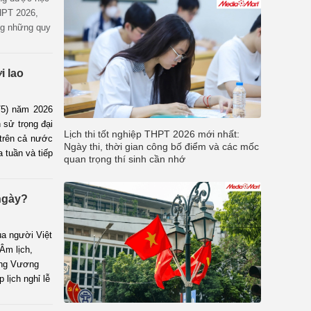
THPT 2026,
ùng những quy
thí sinh cần
i lao
/5) năm 2026
 sử trọng đại
Lịch thi tốt nghiệp THPT 2026 mới nhất:
 trên cả nước
Ngày thi, thời gian công bố điểm và các mốc
a tuần và tiếp
quan trọng thí sinh cần nhớ
/2026 kéo dài
 tâm điểm chú
ngày?
ủa người Việt
Âm lịch,
ùng Vương
lịch nghỉ lễ