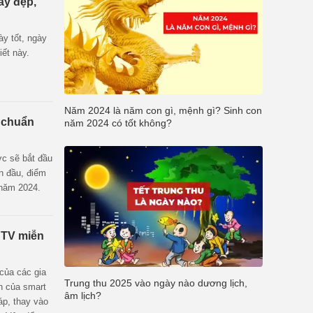
ày đẹp,
ày tốt, ngày
iết này.
Năm 2024 là năm con gì, mệnh gì? Sinh con
m chuẩn
năm 2024 có tốt không?
ớc sẽ bắt đầu
n đầu, điểm
 năm 2024.
 TV miễn
 của các gia
Trung thu 2025 vào ngày nào dương lịch,
ển của smart
âm lịch?
áp, thay vào