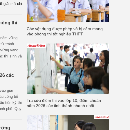
ẽ giải mã chi
 các quốc gia
 thể thiếu để
hòng thi
Các vật dụng được phép và bị cấm mang
vào phòng thi tốt nghiệp THPT
c nắm vững
 tử tránh
ý vững vàng
ác thí sinh và
 dụng được
quy định
026 các
vào giai
đầu công bố
Tra cứu điểm thi vào lớp 10, điểm chuẩn
u tiên kỳ thi
năm 2026 các tỉnh thành nhanh nhất
hành phố. Quy
 lớn như
(khoảng
gưỡng