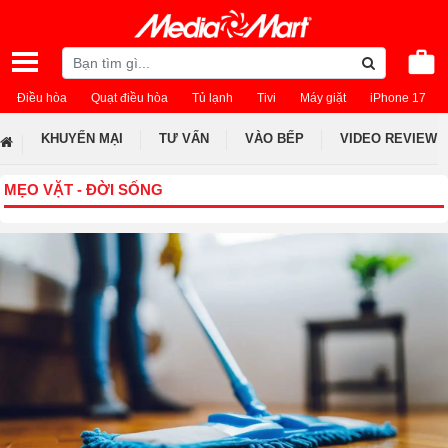
Điều hòa
Quạt điều hòa
Tủ lạnh
Tivi
Máy giặt
iPhone 17
KHUYẾN MẠI
TƯ VẤN
VÀO BẾP
VIDEO REVIEW
MẸO VẶT - ĐỜI SỐNG