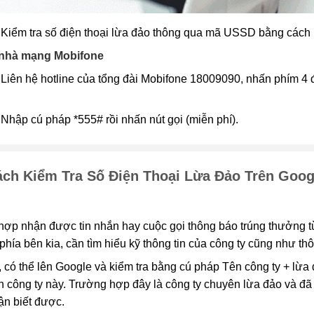
Kiểm tra số điện thoại lừa đảo thông qua mã USSD bằng cách 
 nhà mạng Mobifone
Liên hệ hotline của tổng đài Mobifone 18009090, nhấn phím 4 để
:
Nhập cú pháp *555# rồi nhấn nút gọi (miễn phí).
ch Kiểm Tra Số Điện Thoại Lừa Đảo Trên Goog
ợp nhận được tin nhắn hay cuộc gọi thông báo trúng thưởng từ
phía bên kia, cần tìm hiểu kỹ thông tin của công ty cũng như th
 có thể lên Google và kiểm tra bằng cú pháp Tên công ty + lừa đả
 công ty này. Trường hợp đây là công ty chuyên lừa đảo và đã
ận biết được.