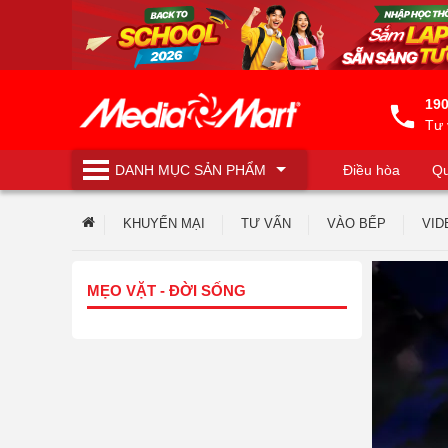
190
Tư 
DANH MỤC
SẢN PHẨM
Điều hòa
Qu
Máy lọc nước
KHUYẾN MẠI
TƯ VẤN
VÀO BẾP
VID
MẸO VẶT - ĐỜI SỐNG