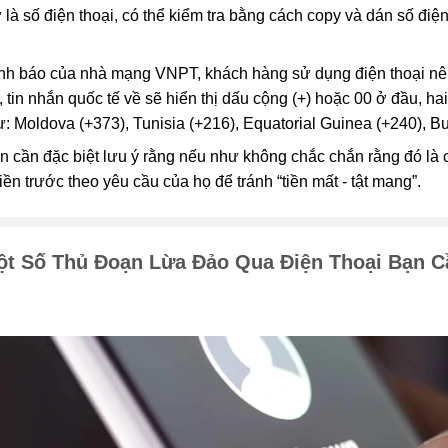
là số điện thoại, có thể kiểm tra bằng cách copy và dán số điện
h báo của nhà mạng VNPT, khách hàng sử dụng điện thoại nên
, tin nhắn quốc tế về sẽ hiển thị dấu cộng (+) hoặc 00 ở đầu, h
ư: Moldova (+373), Tunisia (+216), Equatorial Guinea (+240), 
n cần đặc biệt lưu ý rằng nếu như không chắc chắn rằng đó là c
iền trước theo yêu cầu của họ để tránh “tiền mất - tật mang”.
ột Số Thủ Đoạn Lừa Đảo Qua Điện Thoại Bạn C