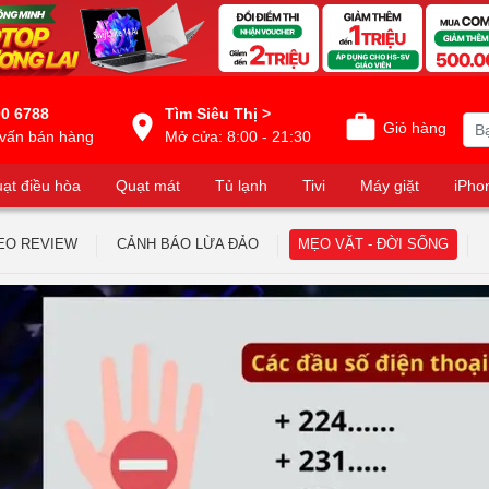
0 6788
Tìm Siêu Thị >
Giỏ hàng
vấn bán hàng
Mở cửa: 8:00 - 21:30
ạt điều hòa
Quạt mát
Tủ lạnh
Tivi
Máy giặt
iPho
EO REVIEW
CẢNH BÁO LỪA ĐẢO
MẸO VẶT - ĐỜI SỐNG