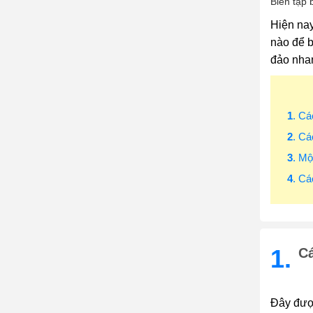
Biên tập 
Hiện nay
nào để b
đảo nhan
1
. Cá
2
. Cá
3
. M
4
. Cá
1.
Cá
Đây được