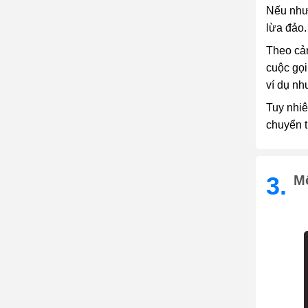
Nếu như 
lừa đảo.
Theo cản
cuộc gọi
ví dụ nh
Tuy nhiê
chuyển t
3.
M