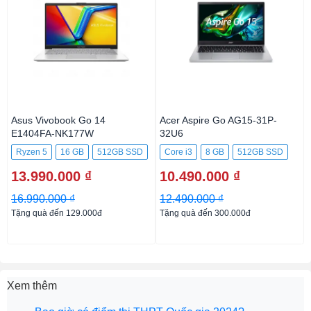
Asus Vivobook Go 14
Acer Aspire Go AG15-31P-
E1404FA-NK177W
32U6
Ryzen 5
16 GB
512GB SSD
Core i3
8 GB
512GB SSD
13.990.000 ₫
10.490.000 ₫
16.990.000 ₫
12.490.000 ₫
Tặng quà đến 129.000đ
Tặng quà đến 300.000đ
Xem thêm