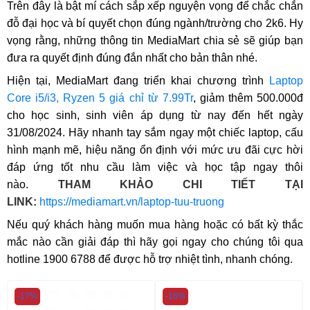
Trên đây là bật mí cách sắp xếp nguyện vọng để chắc chắn
đỗ đại học và bí quyết chọn đúng ngành/trường cho 2k6. Hy
vọng rằng, những thông tin MediaMart chia sẻ sẽ giúp bạn
đưa ra quyết định đúng đắn nhất cho bản thân nhé.
Hiện tại, MediaMart đang triển khai chương trình
Laptop
Core i5/i3, Ryzen 5 giá chỉ từ 7.99Tr
, giảm thêm 500.000đ
cho học sinh, sinh viên áp dụng từ nay đến hết ngày
31/08/2024. Hãy nhanh tay sắm ngay một chiếc laptop, cấu
hình mạnh mẽ, hiệu năng ổn định với mức ưu đãi cực hời
đáp ứng tốt nhu cầu làm việc và học tập ngay thôi
nào.
THAM KHẢO CHI TIẾT TẠI
LINK:
https://mediamart.vn/laptop-tuu-truong
Nếu quý khách hàng muốn mua hàng hoặc có bất kỳ thắc
mắc nào cần giải đáp thì hãy gọi ngay cho chúng tôi qua
hotline 1900 6788 để được hỗ trợ nhiệt tình, nhanh chóng.
-17%
-16%