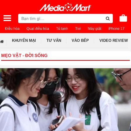
Điều hòa
Quạt điều hòa
Tủ lạnh
Tivi
Máy giặt
iPhone 17
KHUYẾN MẠI
TƯ VẤN
VÀO BẾP
VIDEO REVIEW
MẸO VẶT - ĐỜI SỐNG