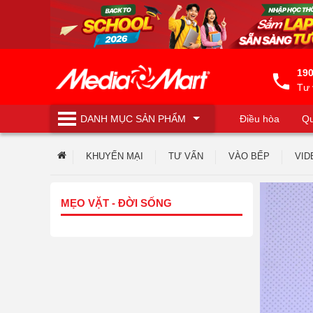
190
Tư 
DANH MỤC
SẢN PHẨM
Điều hòa
Qu
Máy lọc nước
KHUYẾN MẠI
TƯ VẤN
VÀO BẾP
VID
MẸO VẶT - ĐỜI SỐNG