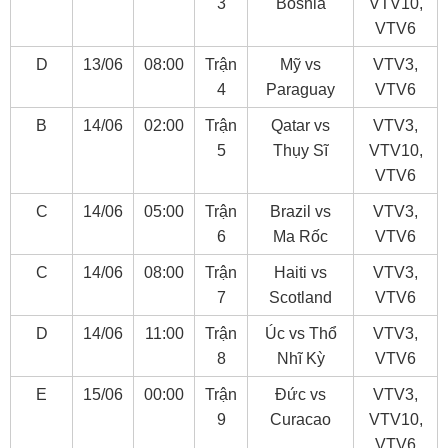
3
Bosnia
VTV10,
VTV6
D
13/06
08:00
Trận
Mỹ vs
VTV3,
4
Paraguay
VTV6
B
14/06
02:00
Trận
Qatar vs
VTV3,
5
Thụy Sĩ
VTV10,
VTV6
C
14/06
05:00
Trận
Brazil vs
VTV3,
6
Ma Rốc
VTV6
C
14/06
08:00
Trận
Haiti vs
VTV3,
7
Scotland
VTV6
D
14/06
11:00
Trận
Úc vs Thổ
VTV3,
8
Nhĩ Kỳ
VTV6
E
15/06
00:00
Trận
Đức vs
VTV3,
9
Curacao
VTV10,
VTV6