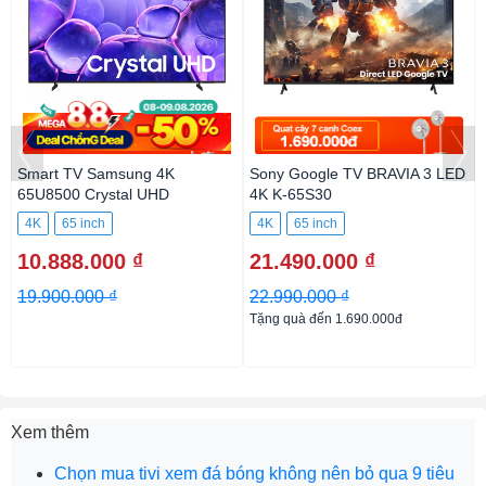
Smart TV Samsung 4K
Sony Google TV BRAVIA 3 LED
65U8500 Crystal UHD
4K K-65S30
4K
65 inch
4K
65 inch
10.888.000 ₫
21.490.000 ₫
19.900.000 ₫
22.990.000 ₫
Tặng quà đến 1.690.000đ
Xem thêm
Chọn mua tivi xem đá bóng không nên bỏ qua 9 tiêu