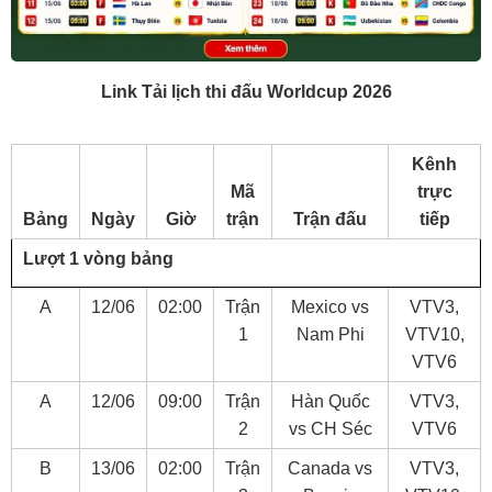
Link Tải lịch thi đấu Worldcup 2026
Kênh
Mã
trực
Bảng
Ngày
Giờ
trận
Trận đấu
tiếp
Lượt 1 vòng bảng
A
12/06
02:00
Trận
Mexico vs
VTV3,
1
Nam Phi
VTV10,
VTV6
A
12/06
09:00
Trận
Hàn Quốc
VTV3,
2
vs CH Séc
VTV6
B
13/06
02:00
Trận
Canada vs
VTV3,