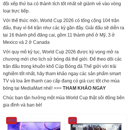
đội xếp thứ ba có thành tích tốt nhất sẽ giành vé vào vòng
loại trực tiếp.
Với thể thức mới, World Cup 2026 có tổng cộng 104 trận
đấu, thay vì 64 trận như các kỳ gần đây. Giải đấu sẽ diễn ra
tại 16 thành phố đăng cai, gồm 11 thành phố ở Mỹ, 3 ở
Mexico và 2 ở Canada
Với quy mô kỷ lục, World Cup 2026 được kỳ vọng mở ra
chương mới cho lịch sử bóng đá thế giới. Để theo dõi các
trận đấu trong khuôn khổ Cúp Bóng đá Thế giới với trải
nghiệm tốt nhất, hãy tham khảo ngay các sản phẩm smart
TV và loa âm thanh cao cấp đang có giá cực tốt cho mùa
bóng tại MediaMart nhé! >>>
THAM KHẢO NGAY
Chúc bạn tận hưởng một mùa World Cup thật sôi động bên
gia đình và bạn bè!
-45%
-6%