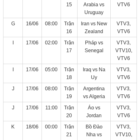
15
Arabia vs
VTV6
Uruguay
G
16/06
08:00
Trận
Iran vs New
VTV3,
16
Zealand
VTV6
I
17/06
02:00
Trận
Pháp vs
VTV3,
17
Senegal
VTV10,
VTV6
I
17/06
05:00
Trận
Iraq vs Na
VTV3,
18
Uy
VTV6
J
17/06
08:00
Trận
Argentina
VTV3,
19
vs Algeria
VTV6
J
17/06
11:00
Trận
Áo vs
VTV3,
20
Jordan
VTV6
K
18/06
00:00
Trận
Bồ Đào
VTV3,
21
Nha vs
VTV10,