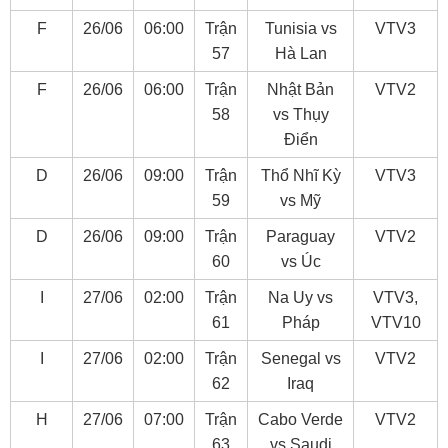
F
26/06
06:00
Trận
Tunisia vs
VTV3
57
Hà Lan
F
26/06
06:00
Trận
Nhật Bản
VTV2
58
vs Thụy
Điển
D
26/06
09:00
Trận
Thổ Nhĩ Kỳ
VTV3
59
vs Mỹ
D
26/06
09:00
Trận
Paraguay
VTV2
60
vs Úc
I
27/06
02:00
Trận
Na Uy vs
VTV3,
61
Pháp
VTV10
I
27/06
02:00
Trận
Senegal vs
VTV2
62
Iraq
H
27/06
07:00
Trận
Cabo Verde
VTV2
63
vs Saudi