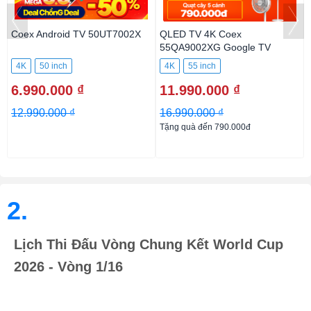
Coex Android TV 50UT7002X
QLED TV 4K Coex
55QA9002XG Google TV
4K
50 inch
4K
55 inch
6.990.000 ₫
11.990.000 ₫
12.990.000 ₫
16.990.000 ₫
Tặng quà đến 790.000đ
2.
Lịch Thi Đấu Vòng Chung Kết World Cup
2026 - Vòng 1/16