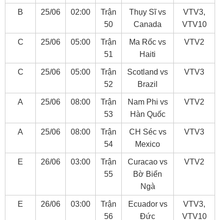
B
25/06
02:00
Trận
Thụy Sĩ vs
VTV3,
50
Canada
VTV10
C
25/06
05:00
Trận
Ma Rốc vs
VTV2
51
Haiti
C
25/06
05:00
Trận
Scotland vs
VTV3
52
Brazil
A
25/06
08:00
Trận
Nam Phi vs
VTV2
53
Hàn Quốc
A
25/06
08:00
Trận
CH Séc vs
VTV3
54
Mexico
E
26/06
03:00
Trận
Curacao vs
VTV2
55
Bờ Biển
Ngà
E
26/06
03:00
Trận
Ecuador vs
VTV3,
56
Đức
VTV10