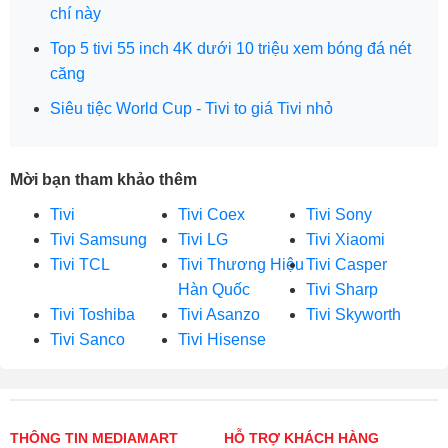
chí này
Top 5 tivi 55 inch 4K dưới 10 triệu xem bóng đá nét
căng
Siêu tiệc World Cup - Tivi to giá Tivi nhỏ
Mời bạn tham khảo thêm
Tivi
Tivi Coex
Tivi Sony
Tivi Samsung
Tivi LG
Tivi Xiaomi
Tivi TCL
Tivi Thương Hiệu
Tivi Casper
Hàn Quốc
Tivi Sharp
Tivi Toshiba
Tivi Asanzo
Tivi Skyworth
Tivi Sanco
Tivi Hisense
THÔNG TIN MEDIAMART
HỖ TRỢ KHÁCH HÀNG