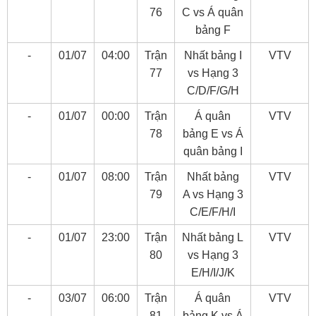
76
C vs Á quân
bảng F
-
01/07
04:00
Trận
Nhất bảng I
VTV
77
vs Hạng 3
C/D/F/G/H
-
01/07
00:00
Trận
Á quân
VTV
78
bảng E vs Á
quân bảng I
-
01/07
08:00
Trận
Nhất bảng
VTV
79
A vs Hạng 3
C/E/F/H/I
-
01/07
23:00
Trận
Nhất bảng L
VTV
80
vs Hạng 3
E/H/I/J/K
-
03/07
06:00
Trận
Á quân
VTV
81
bảng K vs Á