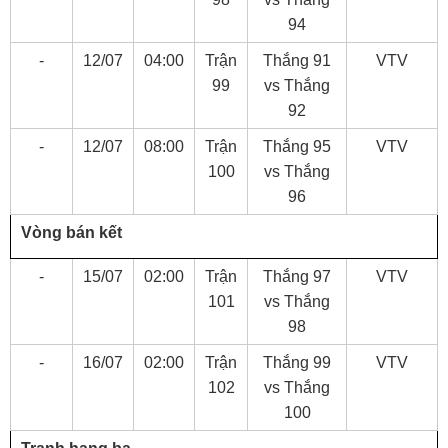
94
-
12/07
04:00
Trận
Thắng 91
VTV
99
vs Thắng
92
-
12/07
08:00
Trận
Thắng 95
VTV
100
vs Thắng
96
Vòng bán kết
-
15/07
02:00
Trận
Thắng 97
VTV
101
vs Thắng
98
-
16/07
02:00
Trận
Thắng 99
VTV
102
vs Thắng
100