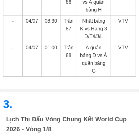
86
vs Á quân
bảng H
-
04/07
08:30
Trận
Nhất bảng
VTV
87
K vs Hạng 3
D/E/I/J/L
-
04/07
01:00
Trận
Á quân
VTV
88
bảng D vs Á
quân bảng
G
3.
Lịch Thi Đấu Vòng Chung Kết World Cup
2026 - Vòng 1/8