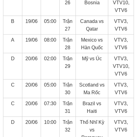
26
Bosnia
VTV10,
VTV6
B
19/06
05:00
Trận
Canada vs
VTV3,
27
Qatar
VTV6
A
19/06
08:00
Trận
Mexico vs
VTV3,
28
Hàn Quốc
VTV6
D
20/06
02:00
Trận
Mỹ vs Úc
VTV3,
29
VTV10,
VTV6
C
20/06
05:00
Trận
Scotland vs
VTV3,
30
Ma Rốc
VTV6
C
20/06
07:30
Trận
Brazil vs
VTV3,
31
Haiti
VTV6
D
20/06
10:00
Trận
Thổ Nhĩ Kỳ
VTV3,
32
vs
VTV6