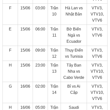
F
15/06
03:00
Trận
Hà Lan vs
VTV3,
10
Nhật Bản
VTV10,
VTV6
E
15/06
06:00
Trận
Bờ Biển
VTV3,
11
Ngà vs
VTV6
Ecuador
F
15/06
09:00
Trận
Thụy Điển
VTV3,
12
vs Tunisia
VTV6
H
15/06
23:00
Trận
Tây Ban
VTV3,
13
Nha vs
VTV10,
Cabo Verde
VTV6
G
16/06
02:00
Trận
Bỉ vs Ai
VTV3,
14
Cập
VTV10,
VTV6
H
16/06
05:00
Trận
Saudi
VTV3,