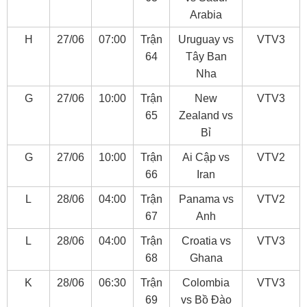
Arabia
H
27/06
07:00
Trận
Uruguay vs
VTV3
64
Tây Ban
Nha
G
27/06
10:00
Trận
New
VTV3
65
Zealand vs
Bỉ
G
27/06
10:00
Trận
Ai Cập vs
VTV2
66
Iran
L
28/06
04:00
Trận
Panama vs
VTV2
67
Anh
L
28/06
04:00
Trận
Croatia vs
VTV3
68
Ghana
K
28/06
06:30
Trận
Colombia
VTV3
69
vs Bồ Đào