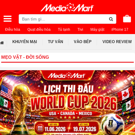
Điều hòa
Quạt điều hòa
Tủ lạnh
Tivi
Máy giặt
iPhone 17
KHUYẾN MẠI
TƯ VẤN
VÀO BẾP
VIDEO REVIEW
MẸO VẶT - ĐỜI SỐNG