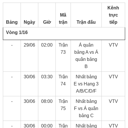
Kênh
Mã
trực
Bảng
Ngày
Giờ
trận
Trận đấu
tiếp
Vòng 1/16
-
29/06
02:00
Trận
Á quân
VTV
73
bảng A vs Á
quân bảng
B
-
30/06
03:30
Trận
Nhất bảng
VTV
74
E vs Hạng 3
A/B/C/D/F
-
30/06
08:00
Trận
Nhất bảng
VTV
75
F vs Á quân
bảng C
-
30/06
00:00
Trận
Nhất bảng
VTV