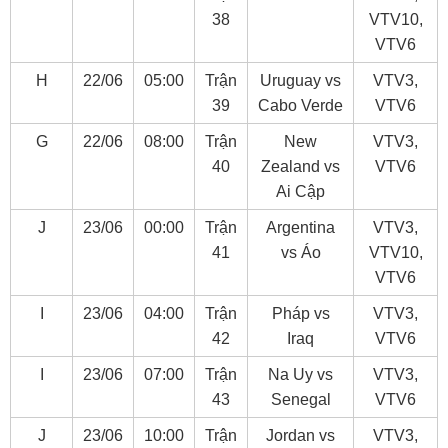
38
VTV10,
VTV6
H
22/06
05:00
Trận
Uruguay vs
VTV3,
39
Cabo Verde
VTV6
G
22/06
08:00
Trận
New
VTV3,
40
Zealand vs
VTV6
Ai Cập
J
23/06
00:00
Trận
Argentina
VTV3,
41
vs Áo
VTV10,
VTV6
I
23/06
04:00
Trận
Pháp vs
VTV3,
42
Iraq
VTV6
I
23/06
07:00
Trận
Na Uy vs
VTV3,
43
Senegal
VTV6
J
23/06
10:00
Trận
Jordan vs
VTV3,