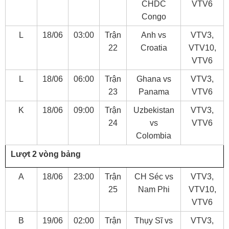
CHDC
VTV6
Congo
L
18/06
03:00
Trận
Anh vs
VTV3,
22
Croatia
VTV10,
VTV6
L
18/06
06:00
Trận
Ghana vs
VTV3,
23
Panama
VTV6
K
18/06
09:00
Trận
Uzbekistan
VTV3,
24
vs
VTV6
Colombia
Lượt 2 vòng bảng
A
18/06
23:00
Trận
CH Séc vs
VTV3,
25
Nam Phi
VTV10,
VTV6
B
19/06
02:00
Trận
Thụy Sĩ vs
VTV3,