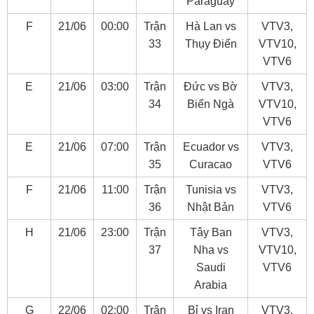
Paraguay
F
21/06
00:00
Trận
Hà Lan vs
VTV3,
33
Thụy Điển
VTV10,
VTV6
E
21/06
03:00
Trận
Đức vs Bờ
VTV3,
34
Biển Ngà
VTV10,
VTV6
E
21/06
07:00
Trận
Ecuador vs
VTV3,
35
Curacao
VTV6
F
21/06
11:00
Trận
Tunisia vs
VTV3,
36
Nhật Bản
VTV6
H
21/06
23:00
Trận
Tây Ban
VTV3,
37
Nha vs
VTV10,
Saudi
VTV6
Arabia
G
22/06
02:00
Trận
Bỉ vs Iran
VTV3,