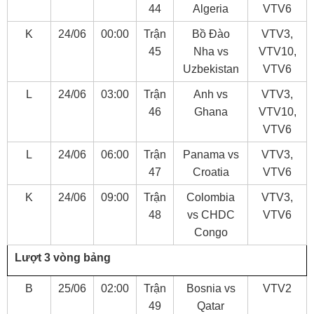
44
Algeria
VTV6
K
24/06
00:00
Trận
Bồ Đào
VTV3,
45
Nha vs
VTV10,
Uzbekistan
VTV6
L
24/06
03:00
Trận
Anh vs
VTV3,
46
Ghana
VTV10,
VTV6
L
24/06
06:00
Trận
Panama vs
VTV3,
47
Croatia
VTV6
K
24/06
09:00
Trận
Colombia
VTV3,
48
vs CHDC
VTV6
Congo
Lượt 3 vòng bảng
B
25/06
02:00
Trận
Bosnia vs
VTV2
49
Qatar