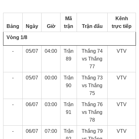
Mã
Kênh
Bảng
Ngày
Giờ
trận
Trận đấu
trực tiếp
Vòng 1/8
-
05/07
04:00
Trận
Thắng 74
VTV
89
vs Thắng
77
-
05/07
00:00
Trận
Thắng 73
VTV
90
vs Thắng
75
-
06/07
03:00
Trận
Thắng 76
VTV
91
vs Thắng
78
-
06/07
07:00
Trận
Thắng 79
VTV
92
vs Thắng