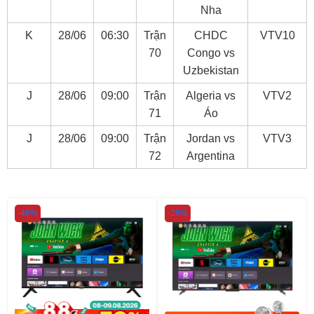
Nha
K
28/06
06:30
Trận
CHDC
VTV10
70
Congo vs
Uzbekistan
J
28/06
09:00
Trận
Algeria vs
VTV2
71
Áo
J
28/06
09:00
Trận
Jordan vs
VTV3
72
Argentina
-46%
-29%