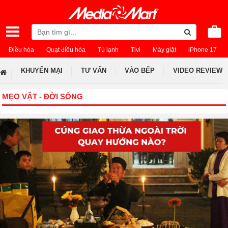
Điều hòa
Quạt điều hòa
Tủ lạnh
Tivi
Máy giặt
iPhone 17
KHUYẾN MẠI
TƯ VẤN
VÀO BẾP
VIDEO REVIEW
MẸO VẶT - ĐỜI SỐNG