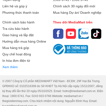
Liên hệ và góp ý
Chính sách 30 ngày đổi mới
Phương thức thanh toán
Mua hàng Dự án/ Doanh nghiệp
Chính sách bảo hành
Theo dõi MediaMart trên
Tra cứu bảo hành
Giao hàng và lắp đặt
Hướng dẫn mua hàng Online
Mua hàng trả góp
Quy chế hoạt động
In hóa đơn điện tử
Xem thêm
© 2007 Công ty Cổ phần MEDIAMART Việt Nam - ĐCĐK: 29F Hai Bà Trưng.
GPĐKKD số: 0102516308 do Sở KHĐT Tp.Hà Nội cấp ngày 15/11/2007, đăng
ký thay đổi lần thứ 20 ngày 05/10/2025. Email: hotro@mediamart.com.vn. Điện
thoại: 1900 6741. Fax: 0243 933 0766 Website: mediamart.vn /
thegioidienmay.com. Chịu trách nhiệm nội dung: Nguyễn Đình Huy. Email:
huynd@mediamart.com.vn