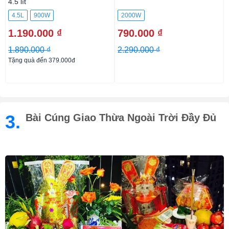
4.5 lít
4.5L
900W
2000W
1.190.000 ₫
790.000 ₫
1.890.000 ₫
2.290.000 ₫
Tặng quà đến 379.000đ
3.
Bài Cúng Giao Thừa Ngoài Trời Đầy Đủ