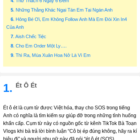
4
. Thử Thách 6 Ngày 6 Đêm
5
. Những Thằng Khác Ngại Tán Em Tại Ngán Anh
6
. Hông Bé Ơi, Em Không Follow Anh Mà Em Đòi Xin In4
Của Anh
7
. Aish Chếc Tiệc
8
. Cho Em Order Một Ly….
9
. Thì Ra, Mùa Xuân Hoa Nở Là Vì Em
1.
Ét Ô Ét
Ét ô ét là cụm từ được Việt hóa, thay cho SOS trong tiếng
Anh có nghĩa là tìm kiếm sự giúp đỡ trong những tình huống
khẩn cấp. Cụm từ này có nguồn gốc từ kênh TikTok Bà Toạn
Vlogs khi bà trả lời bình luận “Cô bị ép đúng không, hãy ra kí
hiệu đi” và người phụ nữ này đã nói “ét ô ét (SOS).