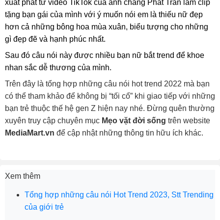
xuất phát từ video TikTok của anh chàng Phát Trần làm clip
tặng bạn gái của mình với ý muốn nói em là thiếu nữ đẹp
hơn cả những bông hoa mùa xuân, biểu tượng cho những
gì đẹp đẽ và hạnh phúc nhất.
Sau đó câu nói này được nhiều bạn nữ bắt trend để khoe
nhan sắc dễ thương của mình.
Trên đây là tổng hợp những câu nói hot trend 2022 mà bạn
có thể tham khảo để không bị “tối cổ” khi giao tiếp với những
bạn trẻ thuộc thế hệ gen Z hiện nay nhé. Đừng quên thường
xuyên truy cập chuyên mục
Mẹo vặt đời sống
trên website
MediaMart.vn
để cập nhật những thông tin hữu ích khác.
Xem thêm
Tổng hợp những câu nói Hot Trend 2023, Stt Trending
của giới trẻ