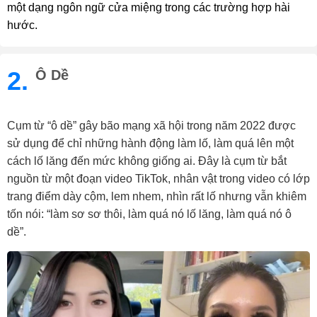
một dạng ngôn ngữ cửa miệng trong các trường hợp hài
hước.
2.
Ô Dề
Cụm từ “ô dề” gây bão mạng xã hội trong năm 2022 được
sử dụng để chỉ những hành động làm lố, làm quá lên một
cách lố lăng đến mức không giống ai. Đây là cụm từ bắt
nguồn từ một đoạn video TikTok, nhân vật trong video có lớp
trang điểm dày cộm, lem nhem, nhìn rất lố nhưng vẫn khiêm
tốn nói: “làm sơ sơ thôi, làm quá nó lố lăng, làm quá nó ô
dề”.