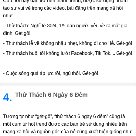
Câu nói này dần trở nên thành trend, được sử dụng nhằm
tạo sự vui vẻ trong các video, bài đăng trên mạng xã hội
như:
- Thử thách: Nghỉ lễ 30/4, 1/5 dẫn người yêu về ra mắt gia
đình. Gét gô!
- Thử thách lễ về không nhậu nhẹt, không đi chơi lễ. Gét-gô!
- Thử thách buổi tối không lướt Facebook, Tik Tok.... Gét-gô!
- Cuộc sống quá áp lực rồi, ngủ thôi. Gét-gô!
4.
Thử Thách 6 Ngày 6 Đêm
Tương tự như “gét-gô”, “thử thách 6 ngày 6 đêm” cũng là
một cụm từ hot trend được các bạn trẻ sử dụng nhiều trên
mạng xã hội và nguồn gốc của nó cũng xuất hiện giống như