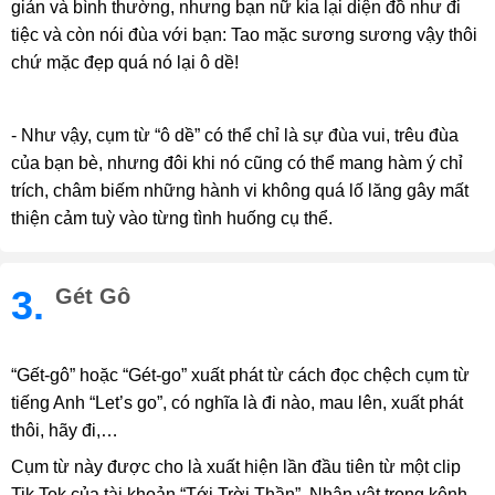
giản và bình thường, nhưng bạn nữ kia lại diện đồ như đi
tiệc và còn nói đùa với bạn: Tao mặc sương sương vậy thôi
chứ mặc đẹp quá nó lại ô dề!
- Như vậy, cụm từ “ô dề” có thể chỉ là sự đùa vui, trêu đùa
của bạn bè, nhưng đôi khi nó cũng có thể mang hàm ý chỉ
trích, châm biếm những hành vi không quá lố lăng gây mất
thiện cảm tuỳ vào từng tình huống cụ thể.
3.
Gét Gô
“Gết-gô” hoặc “Gét-go” xuất phát từ cách đọc chệch cụm từ
tiếng Anh “Let’s go”, có nghĩa là đi nào, mau lên, xuất phát
thôi, hãy đi,…
Cụm từ này được cho là xuất hiện lần đầu tiên từ một clip
Tik Tok của tài khoản “Tới Trời Thần”. Nhân vật trong kênh