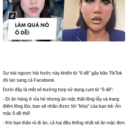
Sự trái ngược hài hước này khiến từ “ô dề” gây bão TikTok
rồi lan sang cả Facebook.
Dưới đây là một số trường hợp sử dụng cụm từ “ô dề”:
- Đi ăn hàng ở vỉa hè nhưng ăn mặc thật lộng lẫy và trang
điểm lồng lộn, bạn sẽ nhận được lời “khịa” của bạn bè: Ăn
mặc ô dề thế!
- Khi bạn thân rủ đi ăn, cả hai đều thống nhất sẽ ăn mặc đơn