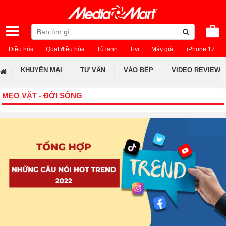
Điều hòa
Quạt điều hòa
Tủ lạnh
Tivi
Máy giặt
iPhone 17
KHUYẾN MẠI
TƯ VẤN
VÀO BẾP
VIDEO REVIEW
MẸO VẶT - ĐỜI SỐNG