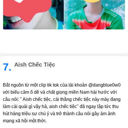
7.
Aish Chếc Tiệc
Bắt nguồn từ một clip tik tok của tài khoản @dangblue0w0
với biểu cảm ô dề và chất giọng miền Nam hài hước với
câu nói: " Aish chếc tiệc, cái thằng chếc tiệc này mày đang
làm cái quái gì vậy hả, aish chếc tiệc" đã ngay lập tức thu
hút hàng triệu sự chú ý và trở thành câu nói gây ám ảnh
mạng xã hội một thời.