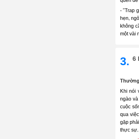
quen để l
- "Trap 
hẹn, ngỏ
không cầ
một vài 
3.
6 
Thường 
Khi nói 
ngào và 
cuộc số
qua việc
gặp phải
thực sự.