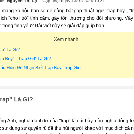
bởi:
Nguyễn Thị Lợi
- Cập nhật ngày 13/07/2024 10:31
 mạng xã hội, bạn sẽ dễ dàng bắt gặp thuật ngữ "trap boy", "t
ích "chơi trò" tình cảm, gây tổn thương cho đối phương. Vậy "
l" trong tình yêu? Bài viết này sẽ giải đáp giúp bạn.
Xem nhanh
rap” Là Gì?
rap Boy”, “trap Girl” Là Gì?
Dấu Hiệu Để Nhận Biết Trap Boy, Trap Girl
rap” Là Gì?
ếng Anh, nghĩa danh từ của “trap” là cái bẫy, còn nghĩa động từ
c sử dụng sự quyến rũ để thu hút người khác với mục đích cá n