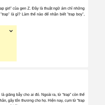
rap girl" của gen Z. Đây là thuật ngữ ám chỉ những
trap" là gì? Làm thế nào để nhận biết "trap boy",
 là giăng bẫy cho ai đó. Ngoài ra, từ “trap” còn thể
hân, gây tổn thương cho họ. Hiện nay, cụm từ “trap