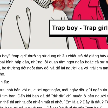
p boy”, “trap girl” thường sử dụng nhiều chiêu trò để giăng bẫy
oại hình hấp dẫn, những lời quan tâm ngọt ngào hoặc cả sự n
, họ thường đột ngột thay đổi và để lại người kia với trái tim ta
họ.
 hiểu:
trai nhà bên với nụ cười ngọt ngào, mỗi ngày đều gửi ngàn t
i tim bạn. Đến khi bạn đã đổ "đứ đừ" chỉ muốn ở bên người t
n thế thì anh ta đột nhiên mất trí nhớ. "Em là ai? Đây là đâu? T