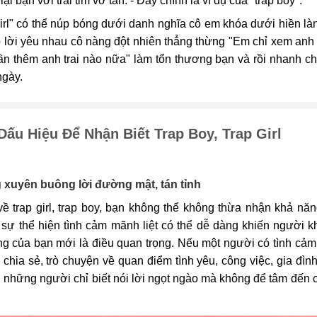
ại bạn với trái tim vỡ tan. - Đây chính là ví dụ của "trap boy".
girl" có thể núp bóng dưới danh nghĩa cô em khóa dưới hiền là
 lời yêu nhau cô nàng đột nhiên thẳng thừng "Em chỉ xem anh l
n thêm anh trai nào nữa" làm tổn thương bạn và rồi nhanh ch
ngày.
Dấu Hiệu Để Nhận Biết Trap Boy, Trap Girl
xuyên buông lời đường mật, tán tỉnh
về trap girl, trap boy, bạn không thể không thừa nhận khả năn
sự thể hiện tình cảm mãnh liệt có thể dễ dàng khiến người k
ng của bạn mới là điều quan trọng. Nếu một người có tình cả
 chia sẻ, trò chuyện về quan điểm tình yêu, công việc, gia đìn
 những người chỉ biết nói lời ngọt ngào mà không để tâm đến cu