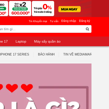
Đăng nhập
Đăng ký
Tin Khuyến mại
Tư vấn
ne 17
Laptop
Máy sấy quần áo
IPHONE 17 SERIES
BẢO HÀNH
TIN VỀ MEDIAMART
TUY