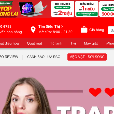
0 6788
Tìm Siêu Thị >
Giỏ hàng
vấn bán hàng
Mở cửa: 8:00 - 21:30
ạt điều hòa
Quạt mát
Tủ lạnh
Tivi
Máy giặt
iPho
EO REVIEW
CẢNH BÁO LỪA ĐẢO
MẸO VẶT - ĐỜI SỐNG