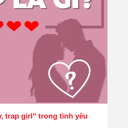
 trap girl” trong tình yêu