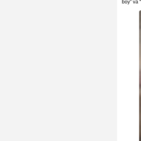
boy” và 