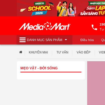
190
Tư 
DANH MỤC
SẢN PHẨM
Điều hòa
Qu
Máy lọc nước
KHUYẾN MẠI
TƯ VẤN
VÀO BẾP
VID
MẸO VẶT - ĐỜI SỐNG