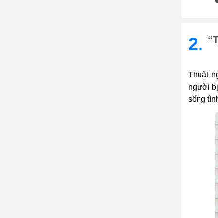
2.
“T
Thuật n
người bị
sống tìn