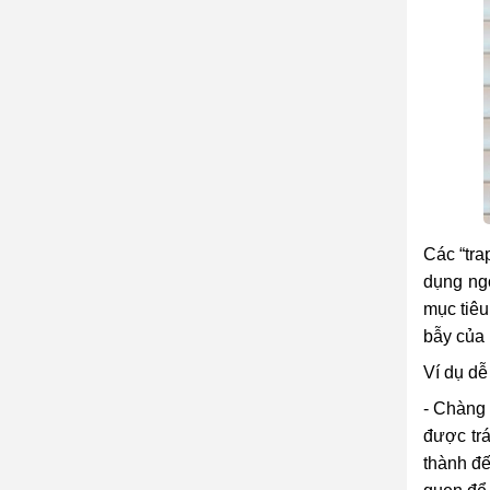
Các “tra
dụng ng
mục tiêu
bẫy của 
Ví dụ dễ
- Chàng 
được trá
thành đế