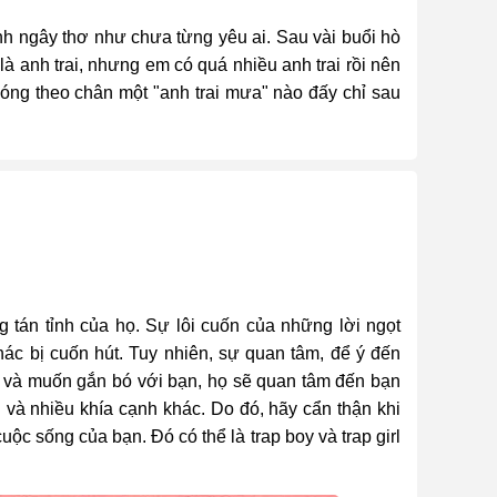
nh ngây thơ như chưa từng yêu ai. Sau vài buổi hò
à anh trai, nhưng em có quá nhiều anh trai rồi nên
óng theo chân một "anh trai mưa" nào đấy chỉ sau
g tán tỉnh của họ. Sự lôi cuốn của những lời ngọt
hác bị cuốn hút. Tuy nhiên, sự quan tâm, để ý đến
m và muốn gắn bó với bạn, họ sẽ quan tâm đến bạn
h và nhiều khía cạnh khác. Do đó, hãy cẩn thận khi
ộc sống của bạn. Đó có thể là trap boy và trap girl