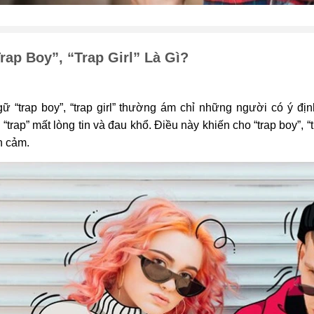
rap Boy”, “trap Girl” Là Gì?
gữ “trap boy”, “trap girl” thường ám chỉ những người có ý đ
 “trap” mất lòng tin và đau khổ. Điều này khiến cho “trap boy”, “
h cảm.