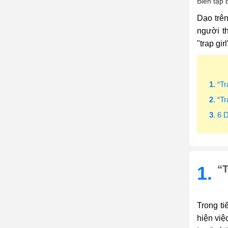
Biên tập 
Dạo trên
người th
"trap gir
1
. “T
2
. “T
3
. 6 
1.
“T
Trong ti
hiện việ