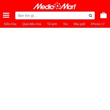
Điều hòa
Quạt điều hòa
Tủ lạnh
Tivi
Máy giặt
iPhone 17