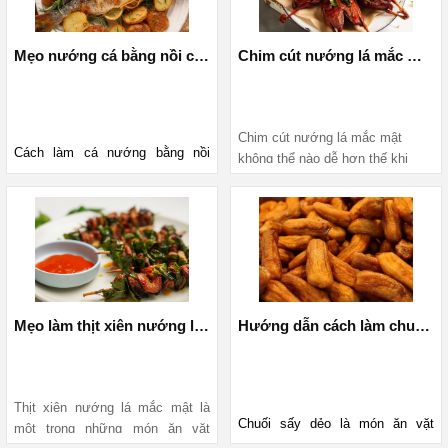
ngay công thức dưới đây cùng 
nướng hấp dẫn bằng nồi chiên 
Mediamart bạn nhé 
không dầu - món Thịt nướng Hàn 
Mẹo nướng cá bằng nồi chiên không dầu giòn, ngon và không bị tanh
Chim cút nướng lá mắc mật bằng nồi chiên không dầu ngon quên sầu
Quốc. Theo dõi ngay thôi 
Chim cút nướng lá mắc mật 
Cách làm cá nướng bằng nồi 
không thể nào dễ hơn thế khi 
chiên không dầu nhanh gọn, dễ 
nướng bằng nồi chiên không dầu 
thực hiện mà thịt cá vẫn thơm, 
mà vẫn đảm bảo độ thơm ngon, 
mềm, không bị dai, da cá giòn 
đậm vị. Hãy cùng Vào bếp học 
cách làm chim cút nướng mắc 
mà không bị nứt. Hãy cùng Vào 
mật bằng nồi chiên không dầu 
bếp để học cách làm cá nướng 
với Mediamart ngay nhé 
thơm ngon này ngay nhé ! 
Mẹo làm thịt xiên nướng lá mắc mật bằng nồi chiên không dầu chuẩn vị nhà hàng
Hướng dẫn cách làm chuối sấy dẻo thơm ngon bằng nồi chiên không dầu
Thịt xiên nướng lá mắc mật là 
Chuối sấy dẻo là món ăn vặt 
một trong những món ăn vặt 
được nhiều người ưa thích. Tuy 