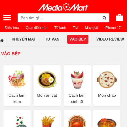
Điều hòa
Quạt điều hòa
Tủ lạnh
Tivi
Máy giặt
iPhone 17
KHUYẾN MẠI
TƯ VẤN
VÀO BẾP
VIDEO REVIEW
VÀO BẾP
Cách làm
Món ăn vặt
Cách làm
Món cháo
kem
sinh tố