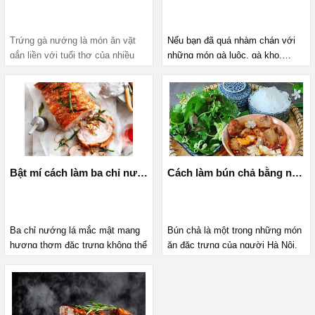
Trứng gà nướng là món ăn vặt 
Nếu bạn đã quá nhàm chán với 
gắn liền với tuổi thơ của nhiều 
những món gà luộc, gà kho,… 
người. Cái vị béo ngậy, mềm 
thường ngày thì có thể đổi mới 
mềm của trứng gà khiến bất kỳ 
thực đơn của cả gia đình với 
cũng bị “nghiện”. Hãy cùng vào 
món gà nướng mật ong. Bài viết 
bếp với Mediamart để học cách 
dưới đây của MediaMart sẽ 
làm món trứng gà nướng bằng 
hướng dẫn bạn cách làm gà 
nồi chiên không dầu sau đây: 
nướng mật ong bằng nồi chiên 
không dầu thơm ngon để chiêu 
Bật mí cách làm ba chỉ nướng lá mắc mật giòn rụm siêu ngon, hấp dẫn
Cách làm bún chả bằng nồi chiên không dầu đúng chuẩn vị Hà Nội
đãi cả nhà.
Ba chỉ nướng lá mắc mật mang 
Bún chả là một trong những món 
hương thơm đặc trưng không thể 
ăn đặc trưng của người Hà Nội. 
lẫn bởi lá mắc mật. Giờ đây bạn 
Một món ăn có nguyên liệu khá 
sẽ không còn phải ra ngoài hàng 
đơn giản nhưng đòi hỏi cách làm 
thưởng thức món thịt nướng này 
cầu kỳ. Để bún chả ngon cần 
bởi MediaMart sẽ chia sẻ bạn 
phải nướng thịt bằng than hoa 