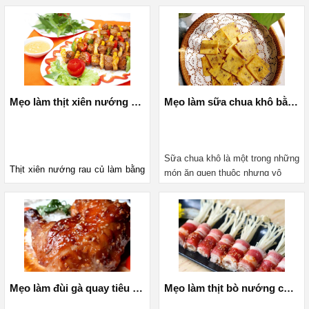
đường phố quen thuộc của người 
nhiên không phải ai cũng nắm 
Việt Nam. Thịt xiên nướng lá 
được cách làm món này bằng nồi 
mắc mật làm bằng nồi chiên 
chiên không dầu. Dưới đây, 
không dầu chuẩn vị nhà hàng vô 
MediaMart sẽ hướng dẫn cho 
cùng nhanh chóng và đơn giản. 
bạn cách làm chuối sấy dẻo 
Bài viết dưới đây của MediaMart 
thơm ngon bằng nồi chiên không 
sẽ hướng dẫn bạn thông tin chi 
dầu nhanh chóng, đơn giản.
Mẹo làm thịt xiên nướng rau củ thơm lừng bằng nồi chiên không dầu
Mẹo làm sữa chua khô bằng lò nướng cực đơn giản mà ai cũng biết
tiết.
Sữa chua khô là một trong những 
Thịt xiên nướng rau củ làm bằng 
món ăn quen thuộc nhưng vô 
nồi chiên không dầu vừa đơn 
cùng ngon miệng, bổ dưỡng cho 
giản, nhanh chóng lại đảm bảo 
sức khỏe được nhiều người yêu 
hương thơm chuẩn vị nhà hàng. 
thích. Cách làm sữa chua khô 
Bài viết dưới đây sẽ mách bạn 
bằng lò nướng rất dễ vừa nhanh 
các bước làm chi tiết.
chóng lại vừa đơn giản, ai cũng 
có thể làm được. Bài viết dưới 
đây của MediaMart sẽ hướng 
Mẹo làm đùi gà quay tiêu đen bằng nồi chiên không dầu thơm lừng
Mẹo làm thịt bò nướng cuộn nấm kim bằng nồi chiên không dầu đậm vị
dẫn chi tiết cho bạn.