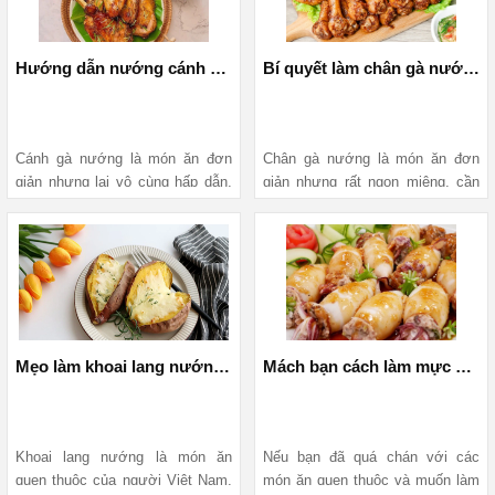
thơm đặc trưng của lá tía tô và lá 
ngay bài viết dưới đây để nắm 
lốt mang tới món ăn hấp dẫn. 
được các thông tin chi tiết.
Hãy cùng Vào bếp với Mediamart 
Hướng dẫn nướng cánh gà thơm ngon bằng nồi chiên không dầu
Bí quyết làm chân gà nướng ngon đậm vị bằng nồi chiên không dầu
để học cách làm chả ốc lá lốt này 
ngay thôi 
Cánh gà nướng là món ăn đơn 
Chân gà nướng là món ăn đơn 
giản nhưng lại vô cùng hấp dẫn, 
giản nhưng rất ngon miệng, cần 
được nhiều gia đình Việt ưa 
có trong thực đơn của các gia 
thích. Giờ đây, bạn có thể nướng 
đình. Chân gà nướng làm bằng 
cánh gà bằng nồi chiên không 
nồi chiên không dầu vừa tiết 
dầu nhanh chóng lại chuẩn vị nhà 
kiệm thời gian vừa không tốn 
hàng. Hãy đọc bài viết dưới đây 
nhiều công sức. Bài viết dưới 
để được hướng dẫn chi tiết cách 
đây của MediaMart sẽ hướng 
làm.
dẫn bạn cách làm.
Mẹo làm khoai lang nướng phô mai ngọt bùi, thơm ngon bằng nồi chiên không dầu
Mách bạn cách làm mực ống nhồi thịt lạ miệng bằng nồi chiên không dầu
Khoai lang nướng là món ăn 
Nếu bạn đã quá chán với các 
quen thuộc của người Việt Nam. 
món ăn quen thuộc và muốn làm 