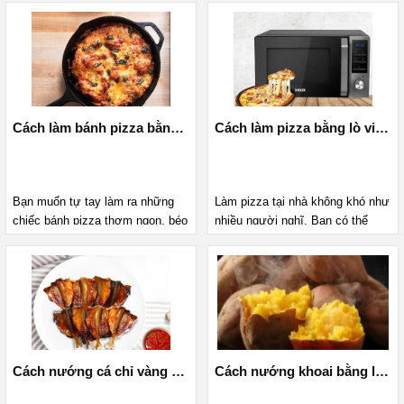
đang muốn thực hiện món ăn này
thời gian nhưng vẫn muốn tự tay
nhưng chưa biết cách thì hãy
làm món gà nướng để chiêu đãi
cùng MediaMart theo dõi cách
cả nhà thì có thể tham khảo cách
nướng gà bằng lò vi sóng giòn
nướng gà nguyên con bằng nồi
rụm, khó cưỡng dưới bài viết
chiên không dầu thơm ngon, hấp
này nhé.
dẫn lại đơn giải dưới đây.
Cách làm bánh pizza bằng chảo chống dính siêu dễ
Cách làm pizza bằng lò vi sóng tại nhà siêu dễ
Bạn muốn tự tay làm ra những
Làm pizza tại nhà không khó như
chiếc bánh pizza thơm ngon, béo
nhiều người nghĩ. Bạn có thể
ngậy nhưng nhà bạn lại không có
thực hiện món pizza thơm ngon,
lò nướng, lò vi sóng? Đừng lo,
chuẩn vị mà không cần đến lò
bài viết dưới đây, MediaMart sẽ
nướng. Hãy cùng MediaMart tìm
chỉ cho bạn cách làm bánh pizza
hiểu cách làm pizza bằng lò vi
bằng chảo chống dính siêu dễ.
sóng chỉ với vài bước đơn giản
Cùng theo dõi nhé!
trong bài viết này nhé!
Cách nướng cá chỉ vàng bằng nồi chiên không dầu thơm ngon, vàng giòn
Cách nướng khoai bằng lò vi sóng thơm ngon mà lại siêu nhanh chóng