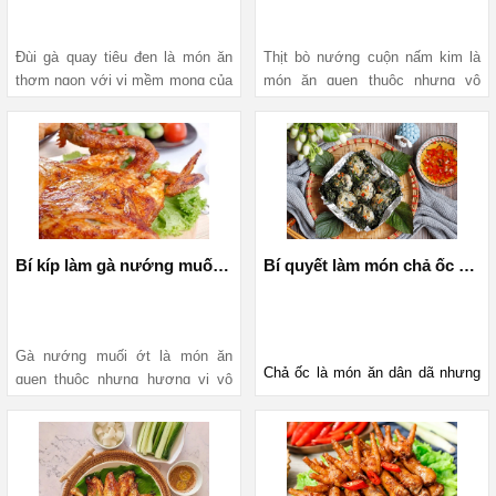
Đùi gà quay tiêu đen là món ăn 
Thịt bò nướng cuộn nấm kim là 
thơm ngon với vị mềm mọng của 
món ăn quen thuộc nhưng vô 
gà và hương tiêu nồng đậm sẽ 
cùng hấp dẫn đối với nhiều 
khiến các thành viên trong gia 
người. Bạn có thể làm món ăn 
đình mê đắm. Bài viết hôm nay 
này ngay tại nhà bằng nồi chiên 
của MediaMart sẽ hướng dẫn 
không dầu vừa đơn giản lại vừa 
bạn chi tiết các bước làm đùi gà 
chuẩn vị nhà hàng. Bài viết dưới 
quay tiêu đen bằng nồi chiên 
đây của MediaMart sẽ hướng 
không dầu nhanh chóng, đơn 
dẫn bạn cách làm chi tiết. 
Bí kíp làm gà nướng muối ớt thơm ngon bằng nồi chiên không dầu
Bí quyết làm món chả ốc ngon bằng nồi chiên không dầu
giản.
Gà nướng muối ớt là món ăn 
Chả ốc là món ăn dân dã nhưng 
quen thuộc nhưng hương vị vô 
nhiều dinh dưỡng cũng là cách 
cùng thơm ngon, thường xuất 
chế biến hấp dẫn từ nguyên liệu 
hiện trên bữa cơm của gia đình 
Việt. Vậy bạn đã biết cách làm 
ốc ( ốc nhồi, ốc vặn..). Chả ốc 
gà nướng muối ớt bằng nồi chiên 
giòn sật cùng hòa quyện với mùi 
không dầu hay chưa? Hãy đọc 