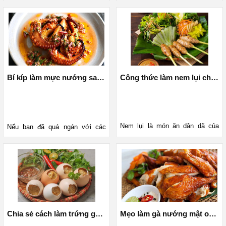
Vị bùi bùi, thơm ngon của khoai 
mới thực đơn của gia đình thì 
lang nướng khiến bạn sẽ nhớ 
mực ống nhồi thịt chính là sự lựa 
mãi không quên. Vậy bạn đã biết 
chọn hoàn hảo cho bạn. Cách 
cách nướng khoai lang bằng nồi 
làm món ăn này bằng nồi chiên 
chiên không dầu hay chưa? Hãy 
không dầu cũng rất đơn giản mà 
đọc bài viết dưới đây của 
vẫn đảm bảo chuẩn vị nhà hàng. 
MediaMart để được hướng dẫn 
Bài viết dưới đây của MediaMart 
Bí kíp làm mực nướng sa tế đậm vị chuẩn nhà hàng bằng nồi chiên không dầu
Công thức làm nem lụi chuẩn vị ngon như ngoài hàng cực đơn giản
chi tiết.
sẽ hướng dẫn bạn chi tiết cách 
làm.
Nem lụi là món ăn dân dã của 
Nếu bạn đã quá ngán với các 
miền Trung như Huế, Đà Nẵng... 
món ăn thường ngày thì có thể 
Và nem lụi cũng là món ăn được 
thay đổi thực đơn của gia đình 
nhiều người yêu thích bởi hương 
bằng món mực nướng sa tế. Vậy 
vị đặc biệt hấp dẫn. Hãy cùng 
bạn đã biết cách làm món ăn này 
Vào bếp với Mediamart để học 
bằng nồi chiên không dầu hay 
cách làm nem lụi chuẩn vị ngon 
chưa? Hãy đọc ngay bài viết 
như ngoài hàng với công thức 
dưới đây của MediaMart để 
sau đây 
được hướng dẫn chi tiết.
Chia sẻ cách làm trứng gà nướng bằng nồi chiên không dầu ngon tuyệt đỉnh
Mẹo làm gà nướng mật ong bằng nồi chiên không dầu thơm ngon, đậm đà