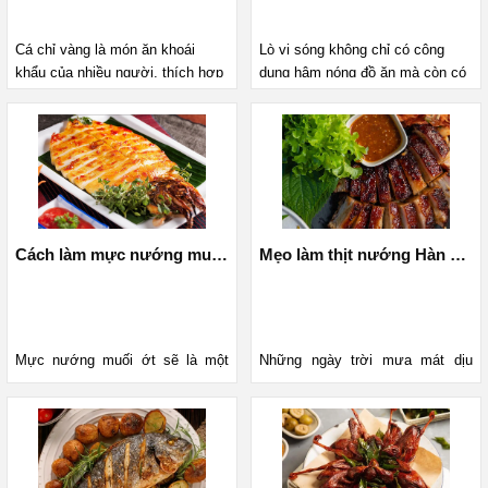
Cá chỉ vàng là món ăn khoái
Lò vi sóng không chỉ có công
khẩu của nhiều người, thích hợp
dụng hâm nóng đồ ăn mà còn có
để dùng làm đồ ăn vặt, đồ nhậu.
làm các món nướng như nướng
Hãy cùng vào bếp với MediaMart
khoai vô cùng tiện lợi. Dưới đây
và “bỏ túi” ngay cách nướng cá
là cách nướng khoai bằng lò vi
chỉ vàng bằng nồi chiên không
sóng thơm ngon mà lại siêu
dầu thơm ngon, vàng giòn dưới
nhanh, đơn giản. Cùng theo dõi
đây.
nhé!
Cách làm mực nướng muối ớt siêu ngon bằng nồi chiên không dầu
Mẹo làm thịt nướng Hàn Quốc bằng nồi chiên không dầu cực đơn giản
Mực nướng muối ớt sẽ là một 
Những ngày trời mưa mát dịu 
gợi ý hay ho để bạn chiêu đãi 
như này còn gì tuyệt vời hơn khi 
người thân hay cùng bạn bè ngồi 
thưởng thức món thịt nướng hấp 
lai dai uống bia. Cách làm mực 
dẫn cùng cơm trắng nóng hỏi. 
nướng muối ớt rất đơn giản và 
Hãy cùng Vào bếp với Mediamart 
nhanh chóng. Hãy tham khảo 
để học thêm một công thức thịt 