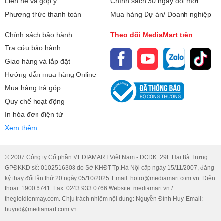
Liên hệ và góp ý
Chính sách 30 ngày đổi mới
Phương thức thanh toán
Mua hàng Dự án/ Doanh nghiệp
Chính sách bảo hành
Theo dõi MediaMart trên
Tra cứu bảo hành
Giao hàng và lắp đặt
Hướng dẫn mua hàng Online
Mua hàng trả góp
Quy chế hoạt động
In hóa đơn điện tử
Xem thêm
© 2007 Công ty Cổ phần MEDIAMART Việt Nam - ĐCĐK: 29F Hai Bà Trưng.
GPĐKKD số: 0102516308 do Sở KHĐT Tp.Hà Nội cấp ngày 15/11/2007, đăng
ký thay đổi lần thứ 20 ngày 05/10/2025. Email: hotro@mediamart.com.vn. Điện
thoại: 1900 6741. Fax: 0243 933 0766 Website: mediamart.vn /
thegioidienmay.com. Chịu trách nhiệm nội dung: Nguyễn Đình Huy. Email:
huynd@mediamart.com.vn