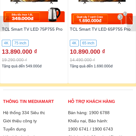
TCL Smart TV LED 75P755 Pro
TCL Smart TV LED 65P755 Pro
4K
75 inch
4K
65 inch
13.890.000 ₫
10.890.000 ₫
19.290.000 ₫
14.490.000 ₫
Tặng quà đến 549.000đ
Tặng quà đến 1.690.000đ
THÔNG TIN MEDIAMART
HỖ TRỢ KHÁCH HÀNG
Hệ thống 334 Siêu thị
Bán hàng: 1900 6788
Giới thiệu công ty
Khiếu nại, Bảo hành:
Tuyển dụng
1900 6741
/
1900 6743