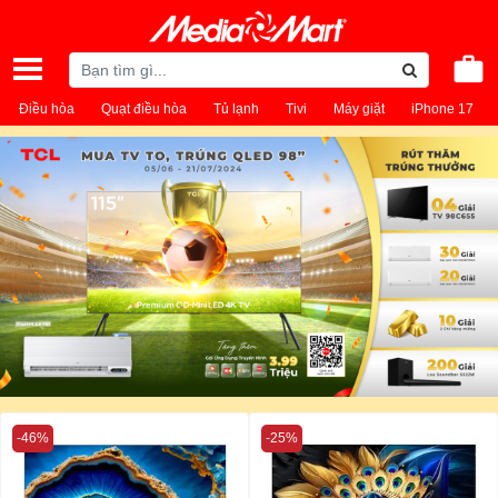
Điều hòa
Quạt điều hòa
Tủ lạnh
Tivi
Máy giặt
iPhone 17
-46%
-25%