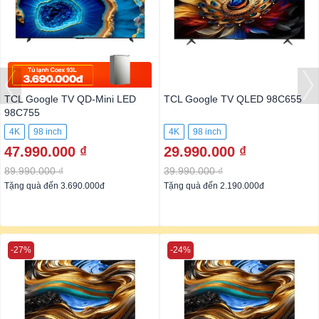
TCL Google TV QD-Mini LED
TCL Google TV QLED 98C655
98C755
4K
98 inch
4K
98 inch
47.990.000 ₫
29.990.000 ₫
89.990.000 ₫
39.990.000 ₫
Tặng quà đến 3.690.000đ
Tặng quà đến 2.190.000đ
-27%
-24%