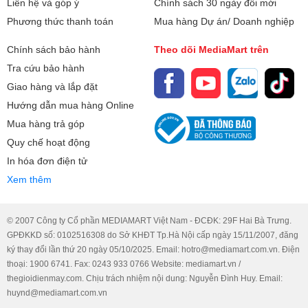
Liên hệ và góp ý
Chính sách 30 ngày đổi mới
Phương thức thanh toán
Mua hàng Dự án/ Doanh nghiệp
Chính sách bảo hành
Theo dõi MediaMart trên
Tra cứu bảo hành
Giao hàng và lắp đặt
Hướng dẫn mua hàng Online
Mua hàng trả góp
Quy chế hoạt động
In hóa đơn điện tử
Xem thêm
© 2007 Công ty Cổ phần MEDIAMART Việt Nam - ĐCĐK: 29F Hai Bà Trưng.
GPĐKKD số: 0102516308 do Sở KHĐT Tp.Hà Nội cấp ngày 15/11/2007, đăng
ký thay đổi lần thứ 20 ngày 05/10/2025. Email: hotro@mediamart.com.vn. Điện
thoại: 1900 6741. Fax: 0243 933 0766 Website: mediamart.vn /
thegioidienmay.com. Chịu trách nhiệm nội dung: Nguyễn Đình Huy. Email:
huynd@mediamart.com.vn