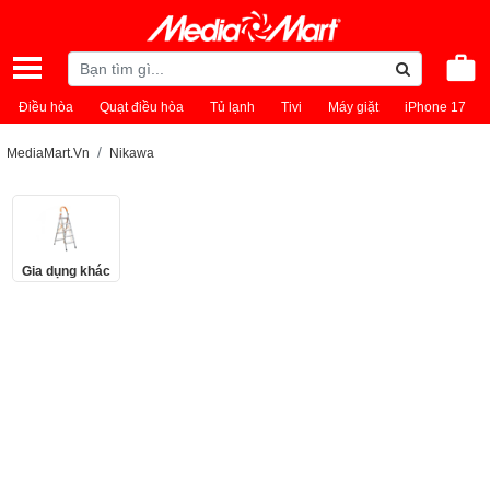
Điều hòa
Quạt điều hòa
Tủ lạnh
Tivi
Máy giặt
iPhone 17
MediaMart.Vn
Nikawa
Gia dụng khác