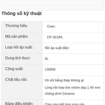
Thông số kỹ thuật
Thương hiệu
Coex
Bảng điều khiển tiếng Anh và tiếng Việt bằng cảm ứng
kết hợp núm vặn
Mã sản phẩm
CP-3218A
Nồi áp suất đa năng 4 lít Coex CP-3218A sử dụng ngôn
Loại nồi áp suất:
Nồi áp suất điện
ngữ tiếng Anh và tiếng Việt dễ hiểu, điều khiển bằng cảm
ứng kết hợp núm vặn dễ sử dụng. Màn hình LED màu hiển
Dung tích thực:
4L
thị đa chức năng.
Công suất:
1300W
Chất liệu nồi:
Vỏ nồi bằng thép không gỉ
Lòng nồi hợp kim nhôm dày 1.45 mm
chống dính Ceramic
Bảng điều khiển:
Cảm ứng kết hợp núm vặn