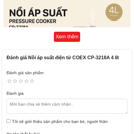
Xem thêm
Đánh giá Nồi áp suất điện tử COEX CP-3218A 4 lít
Đánh giá sản phẩm
Đánh giá
Lòng nồi hợp kim nhôm dày, an toàn sức khỏe
Lòng nồi hợp kim nhôm dày 1.45 mm chống dính Ceramic
Tôi sẽ giới thiệu sản phẩm cho bạn bè, người thân
siêu bền, an toàn cho sức khỏe. Nhờ đó, thực phẩm được
ninh đều, chín nhanh hơn và cũng mềm thơm hơn; đối với
Họ tên (bắt buộc)