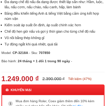
Đa dạng chế độ nấu đa dạng được thiết lập sẵn như: Hầm, luộc,
lẩu, nấu cơm, nấu cháo, nấu canh, hấp, làm bánh
Bảng điều khiển tiếng Anh & tiếng Việt bằng cảm ứng kết hợp
núm vặn
Kiểm soát áp suất ổn định, áp suất chính xác hơn
Chế độ hẹn giờ nấu và gợi ý thời gian cho từng chế độ nấu
Vỏ nồi bằng thép không gỉ
Tự động ngắt khi quá nhiệt, quá tải
Model:
CP-3218A
- Sku:
707850
Bảo hành:
24 tháng + 1 đổi 1 trong 90 ngày
-
1.249.000 ₫
2.390.000 ₫
Tiết kiệm (47%)
KHUYẾN MẠI
Mua đơn hàng Roler, Coex giảm thêm đến 10% kèm