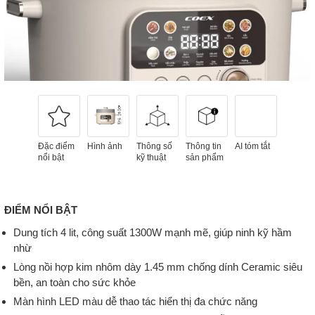
Đặc điểm
Hình ảnh
Thông số
Thông tin
AI tóm tắt
nổi bật
kỹ thuật
sản phẩm
ĐIỂM NỔI BẬT
Dung tích 4 lit, công suất 1300W mạnh mẽ, giúp ninh kỹ hầm
nhừ
Lòng nồi hợp kim nhôm dày 1.45 mm chống dính Ceramic siêu
bền, an toàn cho sức khỏe
Màn hình LED màu dễ thao tác hiển thị đa chức năng