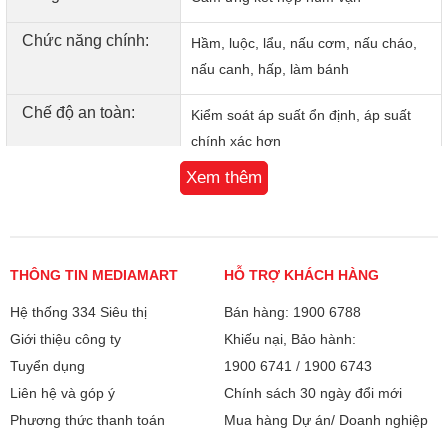
Chức năng chính:
Hầm, luộc, lẩu, nấu cơm, nấu cháo,
nấu canh, hấp, làm bánh
Chế độ an toàn:
Kiểm soát áp suất ổn định, áp suất
chính xác hơn
Chế độ hẹn giờ nấu và gợi ý thời gian
Xem thêm
cho từng chế độ nấu
Tự động ngắt khi quá nhiệt, quá tải
Đa chức năng, nấu nướng thông minh
Đặc điểm khác:
THÔNG TIN MEDIAMART
Bảng điều khiển tiếng Anh & tiếng Việt
HỖ TRỢ KHÁCH HÀNG
Nồi áp suất Coex CP-3218A với công suất lớn 1300W cùng
Phụ kiện đi kèm : thìa, cốc nước, dây
Hệ thống 334 Siêu thị
Bán hàng: 1900 6788
nhiều chế độ nấu khác nhau, giúp bạn có thể nấu được
nguồn
nhiều món như: Hầm, luộc, lẩu, nấu cơm, nấu cháo, nấu
Giới thiệu công ty
Khiếu nại, Bảo hành:
canh, hấp, làm bánh. Dung tích 4L có thể phục vụ nhu cầu
Tuyển dụng
1900 6741
/
1900 6743
Kích thước:
Kích thước sản phẩm:
của gia đình 3 – 5 thành viên.
Liên hệ và góp ý
Chính sách 30 ngày đổi mới
310*325*245mm
Là chiếc nồi áp suất đa năng, Coex CP-3218A được trang
Phương thức thanh toán
Mua hàng Dự án/ Doanh nghiệp
bị hẳn 2 chiếc nắp nồi: 1 nắp cho nồi áp suất và 1 chiếc nắp
Trọng lượng: