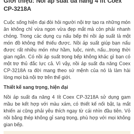
Giới thiệu:
Nồi áp suất đa năng 4 lít Coex
CP-3218A
Cuộc sống hiện đại đòi hỏi người nội trợ tạo ra những món
ăn không chỉ vừa ngon vừa đẹp mắt mà còn phải nhanh
chóng. Trong các dụng cụ nấu bếp thì nồi áp suất là một
món đồ không thể thiếu được. Nồi áp suất giúp bạn nấu
được rất nhiều món như hầm, luộc, ninh, nấu...trong thời
gian ngắn. Có nồi áp suất trong bếp không khác gì bạn có
một trợ thủ đắc lực cả. Vì vậy, nồi áp suất đa năng Coex
CP-3218A ra đời mang theo sứ mệnh của nó là làm hài
lòng mọi bà nội trợ trên thế giới.
Thiết kế sang trọng, hiện đại
Nồi áp suất đa năng 4 lít Coex CP-3218A sử dụng gam
mầu be kết hợp với màu xám, có thiết kế nổi bật, lạ mắt
khiến ai cũng phải yêu thích ngay từ cái nhìn đầu tiên. Vỏ
nồi bằng thép không gỉ sang trọng, phù hợp với mọi không
gian bếp.