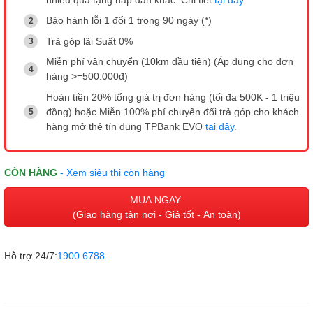
nhiều quà tặng hấp dẫn khác. Chi tiết
tại đây
.
Bảo hành lỗi 1 đổi 1 trong 90 ngày (*)
Trả góp lãi Suất 0%
Miễn phí vận chuyển (10km đầu tiên) (Áp dụng cho đơn
hàng >=500.000đ)
Hoàn tiền 20% tổng giá trị đơn hàng (tối đa 500K - 1 triệu
đồng) hoặc Miễn 100% phí chuyển đổi trả góp cho khách
hàng mở thẻ tín dụng TPBank EVO
tại đây
.
CÒN HÀNG
- Xem siêu thị còn hàng
MUA NGAY
(Giao hàng tận nơi - Giá tốt - An toàn)
Hỗ trợ 24/7:
1900 6788