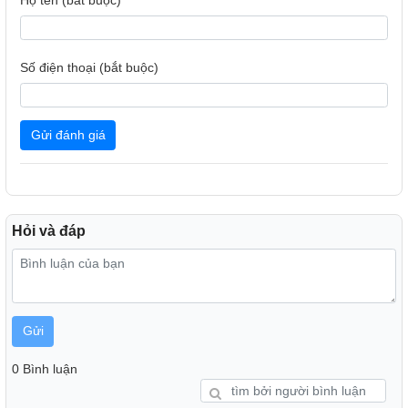
cơm thì hạt chín đều, không lo cơm sống ở bề mặt còn đáy
nồi thì cháy khét.
Số điện thoại (bắt buộc)
Gửi đánh giá
Hỏi và đáp
Gửi
0 Bình luận