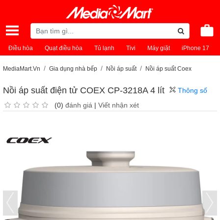
Điều hòa
Quạt điều hòa
Tủ lạnh
Tivi
Máy giặt
iPhone 17
MediaMart.Vn
Gia dụng nhà bếp
Nồi áp suất
Nồi áp suất Coex
Nồi áp suất điện tử COEX CP-3218A 4 lít
Thông số
(0)
đánh giá
|
Viết nhận xét