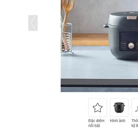
Đặc điểm
Hình ảnh
Thô
nổi bật
kỹ t