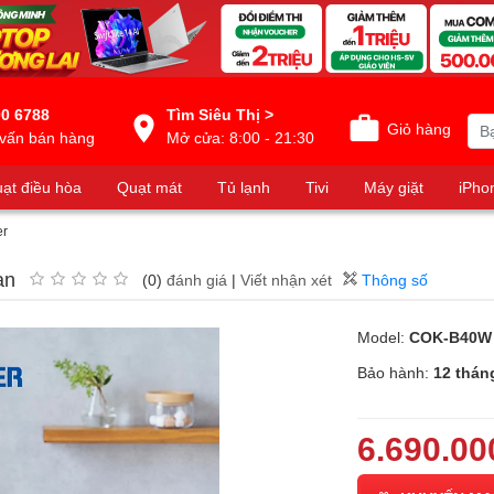
0 6788
Tìm Siêu Thị >
Giỏ hàng
vấn bán hàng
Mở cửa: 8:00 - 21:30
ạt điều hòa
Quạt mát
Tủ lạnh
Tivi
Máy giặt
iPho
er
an
(0)
đánh giá
|
Viết nhận xét
Thông số
Model:
COK-B40W
Bảo hành:
12 thán
6.690.00