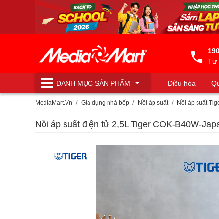
190
Tư 
DANH MỤC
SẢN PHẨM
Điều hòa
Qu
Máy lọc nước
MediaMart.Vn
Gia dụng nhà bếp
Nồi áp suất
Nồi áp suất Tig
Nồi áp suất điện tử 2,5L Tiger COK-B40W-Jap