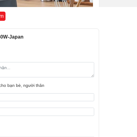
Kích thước:
êm
Trọng lượng:
B40W-Japan
Bảo hành
Xuất xứ
 cho bạn bè, người thân
 ít người