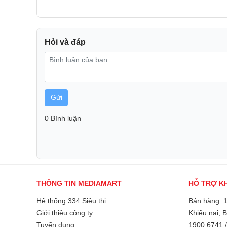
Sở hữu dung tích 2,5 lít, Tiger COK-B40W đáp ứng 
từ 2 – 4 thành viên. Thiết kế nhỏ gọn giúp tiết kiệm d
đảm bảo tính thẩm mỹ.
Hỏi và đáp
Màu sắc trang nhã cùng kiểu dáng hiện đại giúp s
gian bếp khác nhau.
Gửi
0 Bình luận
THÔNG TIN MEDIAMART
HỖ TRỢ K
Hệ thống 334 Siêu thị
Bán hàng: 
Giới thiệu công ty
Khiếu nại, 
Tuyển dụng
1900 6741