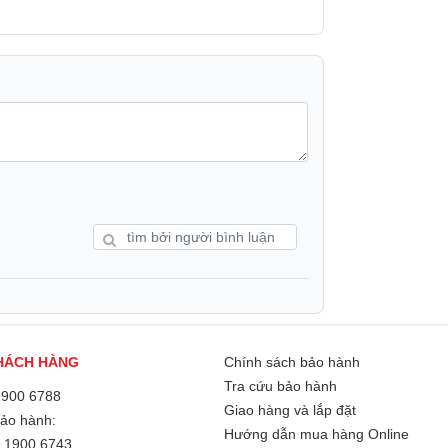
tốt nhu cầu nấu ăn hằng ngày cho gia đình
iện tích, dễ dàng bố trí trên bàn bếp mà vẫn
ản phẩm dễ dàng hòa hợp với nhiều không
HÁCH HÀNG
Chính sách bảo hành
Tra cứu bảo hành
1900 6788
Giao hàng và lắp đặt
Bảo hành:
Hướng dẫn mua hàng Online
/
1900 6743