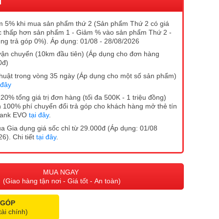
I
 5% khi mua sản phẩm thứ 2 (Sản phẩm Thứ 2 có giá
 thấp hơn sản phẩm 1 - Giảm % vào sản phẩm Thứ 2 -
ng trả góp 0%). Áp dụng: 01/08 - 28/08/2026
vận chuyển (10km đầu tiên) (Áp dụng cho đơn hàng
0đ)
ĩ thuật trong vòng 35 ngày (Áp dụng cho một số sản phẩm)
 đây
20% tổng giá trị đơn hàng (tối đa 500K - 1 triệu đồng)
 100% phí chuyển đổi trả góp cho khách hàng mở thẻ tín
Bank EVO
tại đây
.
 Gia dụng giá sốc chỉ từ 29.000đ (Áp dụng: 01/08
6). Chi tiết
tại đây
.
MUA NGAY
(Giao hàng tận nơi - Giá tốt - An toàn)
 GÓP
tài chính)