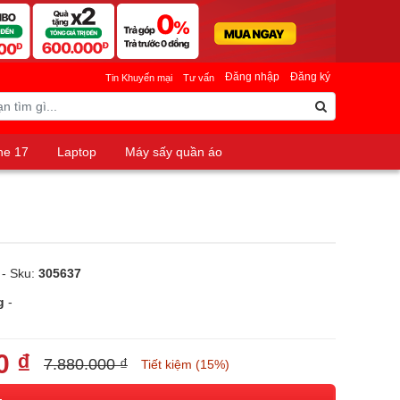
Đăng nhập
Đăng ký
Tin Khuyến mại
Tư vấn
ne 17
Laptop
Máy sấy quần áo
- Sku:
305637
g
-
0 ₫
7.880.000 ₫
Tiết kiệm (15%)