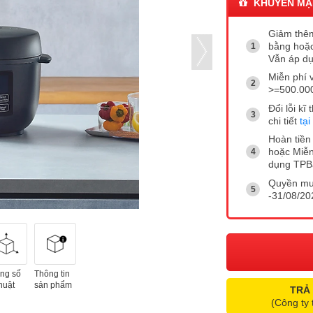
KHUYẾN MẠ
Giảm thêm
bằng hoặc
Vẫn áp dụ
Miễn phí 
>=500.00
Đổi lỗi k
chi tiết
tại
Hoàn tiền 
hoặc Miễn
dụng TP
Quyền mua
-31/08/202
ng số
Thông tin
huật
sản phẩm
TRẢ
(Công ty 