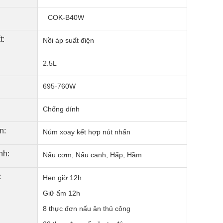
COK-B40W
t:
Nồi áp suất điện
2.5L
695-760W
Chống dính
n:
Núm xoay kết hợp nút nhấn
nh:
Nấu cơm, Nấu canh, Hấp, Hầm
:
Hẹn giờ 12h
Giữ ấm 12h
8 thực đơn nấu ăn thủ công