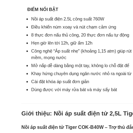
ĐIỂM NỔI BẬT
Nồi áp suất điện 2.5L công suất 760W
Điều khiển núm xoay và nút chạm cảm ứng
8 thực đơn nấu thủ công, 20 thực đơn nấu tự động
Hẹn giờ lên tới 12h, giữ ấm 12h
Công nghệ “Áp suất nhẹ” (khoảng 1,15 atm) giúp rút
mềm, mọng nước
Mở nắp dễ dàng bằng một tay, không lo chỗ đặt để
Khay hứng chuyên dụng ngăn nước nhỏ ra ngoài từ 
Cài đặt khóa áp suất đơn giản
Dùng được với máy rửa bát và máy sấy bát
Giới thiệu:
Nồi áp suất điện tử 2,5L T
Nồi áp suất điện tử Tiger COK-B40W – Trợ thủ đắ