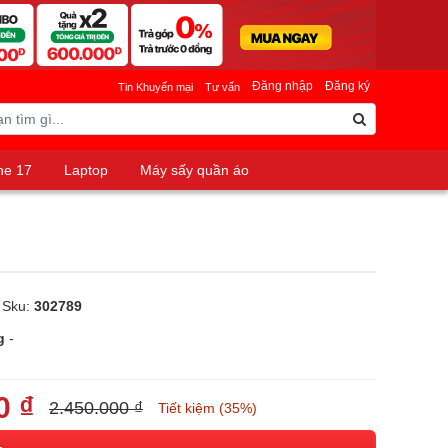
Đăng nhập
Đăng ký
Tin Khuyến mại
Tư vấn
ne 17
Laptop
Máy sấy quần áo
 Sku:
302789
g
-
0 ₫
2.450.000 ₫
Tiết kiệm (35%)