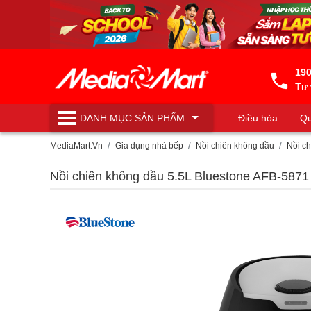
190
Tư 
DANH MỤC
SẢN PHẨM
Điều hòa
Qu
Máy lọc nước
MediaMart.Vn
Gia dụng nhà bếp
Nồi chiên không dầu
Nồi c
Nồi chiên không dầu 5.5L Bluestone AFB-5871