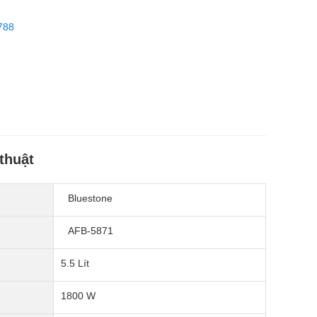
788
thuật
Bluestone
AFB-5871
5.5 Lít
1800 W