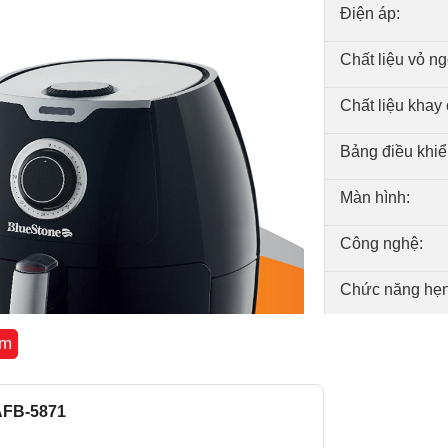
Điện áp:
Chất liệu vỏ ng
Chất liệu khay 
Bảng điều khiể
Màn hình:
Công nghệ:
Chức năng hẹn
Khóa trẻ em:
êm
Tự ngắt khi quá
 AFB-5871
Kích thước sả