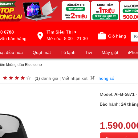
0 6788
Tìm Siêu Thị >
Giỏ hàng
vấn bán hàng
Mở cửa: 8:00 - 21:30
ạt điều hòa
Quạt mát
Tủ lạnh
Tivi
Máy giặt
iPho
hiên không dầu Bluestone
(1)
đánh giá
|
Viết nhận xét
Thông số
Model:
AFB-5871
-
Bảo hành:
24 thán
1.590.00