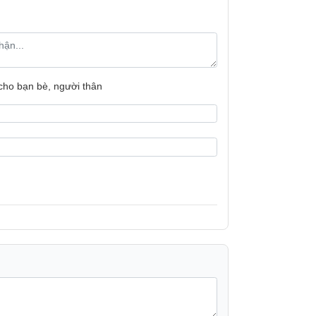
Khối lượng:
Bảo hành
Xuất xứ
 cho bạn bè, người thân