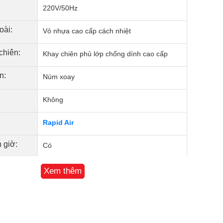
220V/50Hz
oài:
Vỏ nhựa cao cấp cách nhiệt
chiên:
Khay chiên phủ lớp chống dính cao cấp
n:
Núm xoay
Không
Rapid Air
 giờ:
Có
Không
Xem thêm
 nhiệt:
Không
n phẩm:
Ngang 35.2 cm - Cao 42 cm - Sâu 35.2 cm