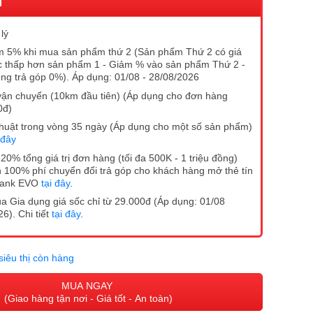
I
lý
 5% khi mua sản phẩm thứ 2 (Sản phẩm Thứ 2 có giá
 thấp hơn sản phẩm 1 - Giảm % vào sản phẩm Thứ 2 -
ng trả góp 0%). Áp dụng: 01/08 - 28/08/2026
vận chuyển (10km đầu tiên) (Áp dụng cho đơn hàng
0đ)
ĩ thuật trong vòng 35 ngày (Áp dụng cho một số sản phẩm)
 đây
20% tổng giá trị đơn hàng (tối đa 500K - 1 triệu đồng)
 100% phí chuyển đổi trả góp cho khách hàng mở thẻ tín
Bank EVO
tại đây
.
 Gia dụng giá sốc chỉ từ 29.000đ (Áp dụng: 01/08
6). Chi tiết
tại đây
.
siêu thị còn hàng
MUA NGAY
(Giao hàng tận nơi - Giá tốt - An toàn)