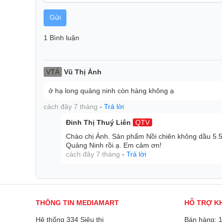
Gửi
1 Bình luận
VTÁ
Vũ Thị Ánh
ở hạ long quảng ninh còn hàng không ạ
cách đây 7 tháng
-
Trả lời
Đinh Thị Thuý Liên
QTV
Chào chị Ánh. Sản phẩm Nồi chiên không dầu 5.
Quảng Ninh rồi ạ. Em cảm ơn!
cách đây 7 tháng
-
Trả lời
THÔNG TIN MEDIAMART
HỖ TRỢ K
Hệ thống 334 Siêu thị
Bán hàng: 