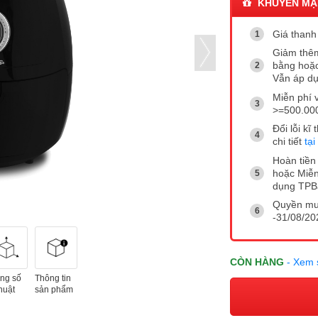
KHUYẾN MẠ
Giá thanh 
Giảm thêm
bằng hoặc
Vẫn áp dụ
Miễn phí 
>=500.00
Đổi lỗi k
chi tiết
tại
Hoàn tiền 
hoặc Miễn
dụng TP
Quyền mua
-31/08/202
CÒN HÀNG
- Xem 
ng số
Thông tin
huật
sản phẩm