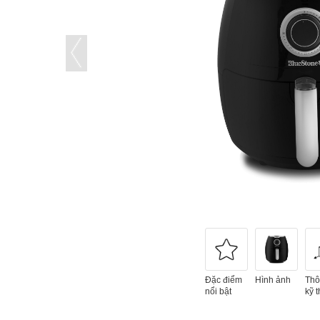
Đặc điểm
Hình ảnh
Thô
nổi bật
kỹ t