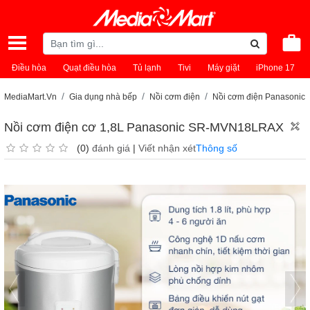
Điều hòa
Quạt điều hòa
Tủ lạnh
Tivi
Máy giặt
iPhone 17
MediaMart.Vn
Gia dụng nhà bếp
Nồi cơm điện
Nồi cơm điện Panasonic
Nồi cơm điện cơ 1,8L Panasonic SR-MVN18LRAX
(0)
đánh giá
|
Viết nhận xét
Thông số