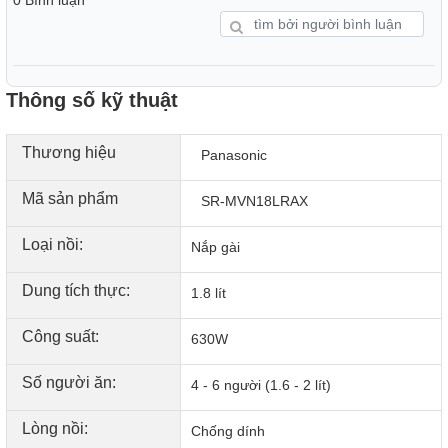
thời gian nhờ công suất 650W kết hợp công
nghệ nấu 1D
Thông số kỹ thuật
Thương hiệu
Panasonic
Mã sản phẩm
SR-MVN18LRAX
Loại nồi:
Nắp gài
Dung tích thực:
1.8 lít
Công suất:
630W
Số người ăn:
4 - 6 người (1.6 - 2 lít)
Lòng nồi hợp kim nhôm phủ lớp chống dính bền
tốt, nấu cơm chín ngon, hạn chế dính cháy, dễ vệ
Lòng nồi:
Chống dính