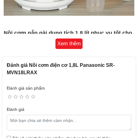
Nồi cơm nắp gài dung tích 1.8 lít phục vụ tốt cho
các gia đình có 4 - 6 thành viên
Xem thêm
Đánh giá Nồi cơm điện cơ 1,8L Panasonic SR-
MVN18LRAX
Đánh giá sản phẩm
Đánh giá