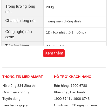
sinh sau khi dùng
Trọng lượng lòng
200g
nồi:
Chất liệu lòng nồi:
Tráng men chống dính
Công nghệ nấu
1D (Toả nhiệt từ 1 hướng)
cơm:
Tiện ích khác:
Có xửng hấp
Xem thêm
Bảo hành
12 tháng
Xuất xứ
Trung Quốc
THÔNG TIN MEDIAMART
HỖ TRỢ KHÁCH HÀNG
Hệ thống 334 Siêu thị
Bán hàng: 1900 6788
Giới thiệu công ty
Khiếu nại, Bảo hành:
Van thoát hơi thông minh bảo toàn vitamin sẵn
Tuyển dụng
1900 6741
/
1900 6743
có trong gạo
Liên hệ và góp ý
Chính sách 30 ngày đổi mới