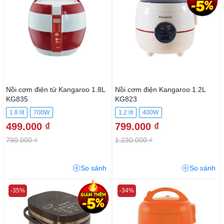
Nồi cơm điện tử Kangaroo 1.8L
Nồi cơm điện Kangaroo 1.2L
KG835
KG823
1.8 lít
700W
1.2 lít
400W
499.000 ₫
799.000 ₫
790.000 ₫
1.230.000 ₫
So sánh
So sánh
-35%
-34%