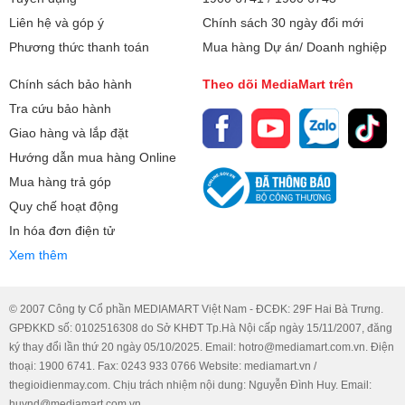
Liên hệ và góp ý
Chính sách 30 ngày đổi mới
Phương thức thanh toán
Mua hàng Dự án/ Doanh nghiệp
Chính sách bảo hành
Theo dõi MediaMart trên
Tra cứu bảo hành
Giao hàng và lắp đặt
Hướng dẫn mua hàng Online
Mua hàng trả góp
Quy chế hoạt động
In hóa đơn điện tử
Xem thêm
© 2007 Công ty Cổ phần MEDIAMART Việt Nam - ĐCĐK: 29F Hai Bà Trưng.
GPĐKKD số: 0102516308 do Sở KHĐT Tp.Hà Nội cấp ngày 15/11/2007, đăng
ký thay đổi lần thứ 20 ngày 05/10/2025. Email: hotro@mediamart.com.vn. Điện
thoại: 1900 6741. Fax: 0243 933 0766 Website: mediamart.vn /
thegioidienmay.com. Chịu trách nhiệm nội dung: Nguyễn Đình Huy. Email:
huynd@mediamart.com.vn