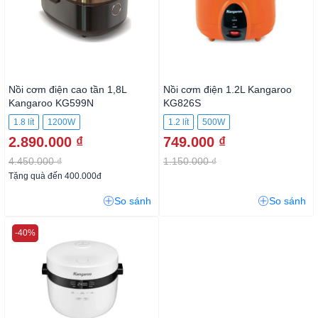
Nồi cơm điện cao tần 1,8L
Nồi cơm điện 1.2L Kangaroo
Kangaroo KG599N
KG826S
1.8 lít
1200W
1.2 lít
500W
2.890.000 ₫
749.000 ₫
4.450.000 ₫
1.150.000 ₫
Tặng quà đến 400.000đ
So sánh
So sánh
-40%