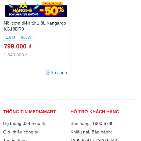
Nồi cơm điện tử 1,8L Kangaroo
KG18DR9
1.8 lít
860W
799.000 ₫
1.340.000 ₫
So sánh
THÔNG TIN MEDIAMART
HỖ TRỢ KHÁCH HÀNG
Hệ thống 334 Siêu thị
Bán hàng: 1900 6788
Giới thiệu công ty
Khiếu nại, Bảo hành:
Tuyển dụng
1900 6741
/
1900 6743