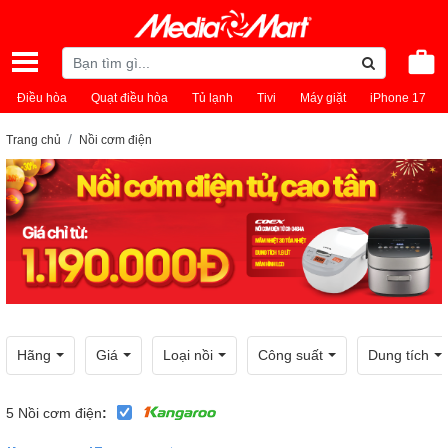
Điều hòa
Quạt điều hòa
Tủ lạnh
Tivi
Máy giặt
iPhone 17
Trang chủ
Nồi cơm điện
Hãng
Giá
Loại nồi
Công suất
Dung tích
5
Nồi cơm điện
: