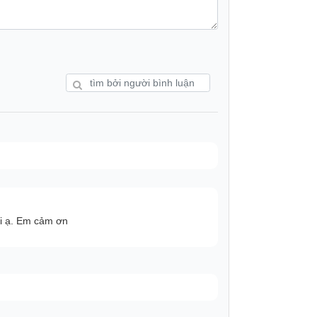
ồi ạ. Em cảm ơn
u chương trình nấu tự động cho bạn tùy
 gồm: Làm bánh, hầm, nấu canh, cháo, cơm
g nấu