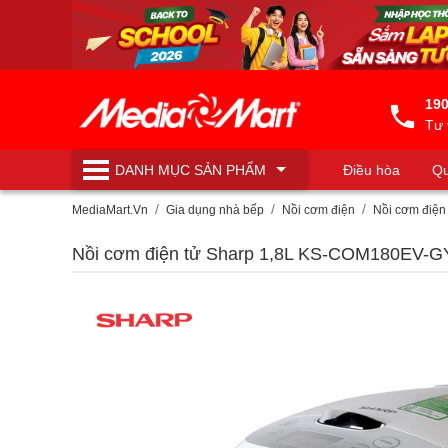
190
Tư 
DANH MỤC
SẢN PHẨM
Điều hòa
Qu
Máy lọc nước
MediaMart.Vn
Gia dụng nhà bếp
Nồi cơm điện
Nồi cơm điện
Nồi cơm điện tử Sharp 1,8L KS-COM180EV-