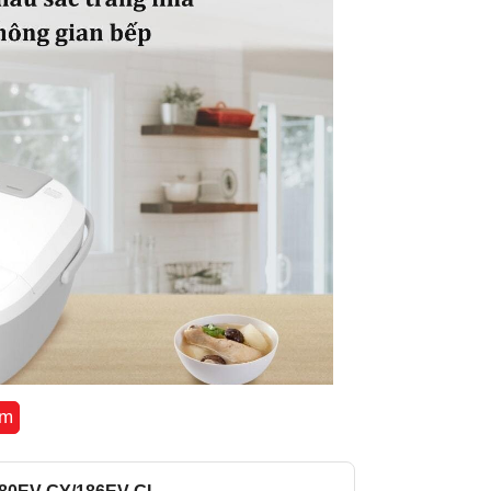
Xuất xứ
êm
W cùng với cảm biến nhiệt độ hơi nước