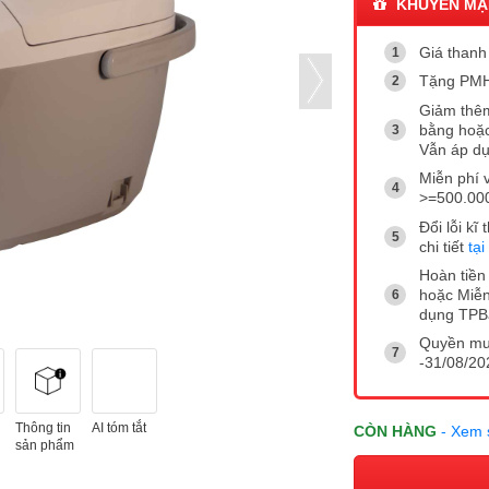
KHUYẾN MẠ
Giá thanh 
Tặng PMH
Giảm thêm
bằng hoặc
Vẫn áp dụ
Miễn phí 
>=500.00
Đổi lỗi k
chi tiết
tại
Hoàn tiền 
hoặc Miễn
dụng TP
Quyền mua
-31/08/202
Thông tin
AI tóm tắt
CÒN HÀNG
- Xem 
sản phẩm