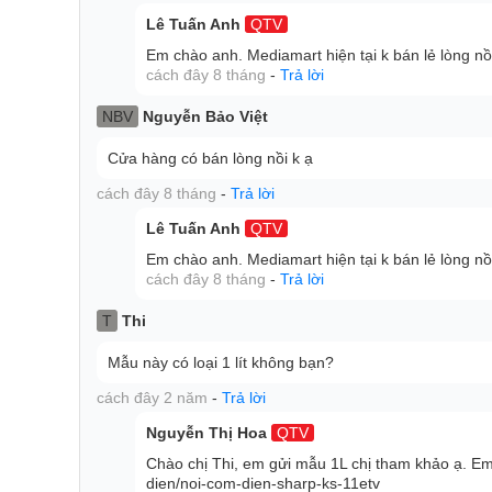
Nồi cơm điện tử Sharp 1.8 lít KS-COM180EV-GY được
Lê Tuấn Anh
QTV
dụng đi kèm màn hình hiển thị LCD cho bạn tiện theo
Em chào anh. Mediamart hiện tại k bán lẻ lòng n
nhu cầu sử dụng: hẹn giờ nấu, cài đặt chức năng nấu,
cách đây 8 tháng
-
Trả lời
NBV
Nguyễn Bảo Việt
Cửa hàng có bán lòng nồi k ạ
cách đây 8 tháng
-
Trả lời
Lê Tuấn Anh
QTV
Em chào anh. Mediamart hiện tại k bán lẻ lòng n
cách đây 8 tháng
-
Trả lời
T
Thi
Mẫu này có loại 1 lít không bạn?
cách đây 2 năm
-
Trả lời
Nguyễn Thị Hoa
QTV
Chào chị Thi, em gửi mẫu 1L chị tham khảo ạ. Em
dien/noi-com-dien-sharp-ks-11etv