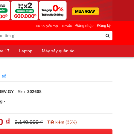
Đăng nhập
Đăng ký
Tin Khuyến mại
Tư vấn
ne 17
Laptop
Máy sấy quần áo
 số
0EV-GY
- Sku:
302608
ng
-
0 ₫
2.140.000 ₫
Tiết kiệm (35%)