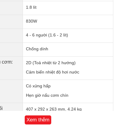
1.8 lít
830W
4 - 6 người (1.6 - 2 lít)
Chống dính
u cơm:
2D (Toả nhiệt từ 2 hướng)
Cảm biến nhiệt độ hơi nước
Có xửng hấp
Hẹn giờ nấu cơm chín
ối
407 x 292 x 263 mm, 4.24 kg
Xem thêm
12 Tháng