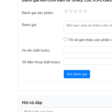
Đánh giá Nồi cơm điện tử Sharp 1,8L KS-COM
giúp nấu cơm chín đều và ngon hơn, tiết kiệm thời gi
Đánh giá sản phẩm
Đánh giá
Tôi sẽ giới thiệu sản phẩm
Họ tên (bắt buộc)
Số điện thoại (bắt buộc)
Gửi đánh giá
Hỏi và đáp