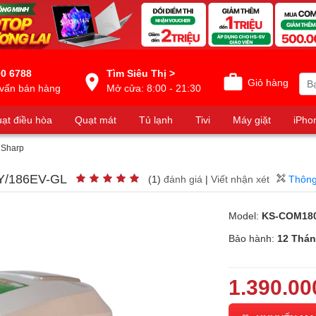
0 6788
Tìm Siêu Thị >
Giỏ hàng
vấn bán hàng
Mở cửa: 8:00 - 21:30
ạt điều hòa
Quạt mát
Tủ lạnh
Tivi
Máy giặt
iPho
 Sharp
GY/186EV-GL
(1)
đánh giá
|
Viết nhận xét
Thông
Model:
KS-COM18
Bảo hành:
12 Thá
1.390.00