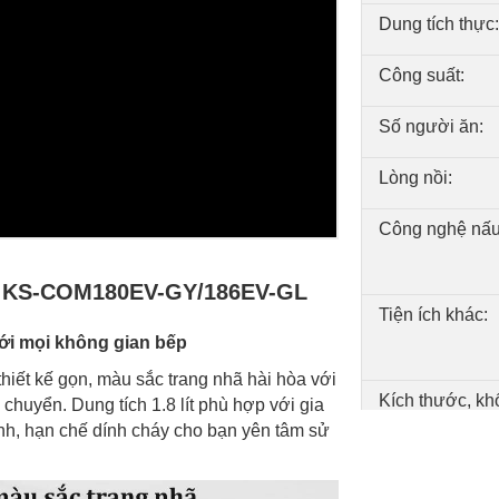
Dung tích thực:
Công suất:
Số người ăn:
Lòng nồi:
Công nghệ nấ
8L KS-COM180EV-GY/186EV-GL
Tiện ích khác:
với mọi không gian bếp
iết kế gọn, màu sắc trang nhã hài hòa với
Kích thước, kh
 chuyển. Dung tích 1.8 lít phù hợp với gia
lượng:
ính, hạn chế dính cháy cho bạn yên tâm sử
Bảo hành