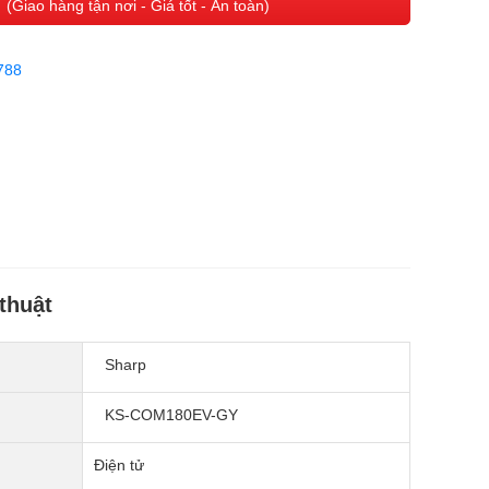
(Giao hàng tận nơi - Giá tốt - An toàn)
788
thuật
Sharp
KS-COM180EV-GY
Điện tử