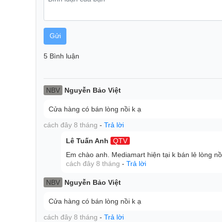
Gửi
5 Bình luận
NBV
Nguyễn Bảo Việt
Cửa hàng có bán lòng nồi k ạ
cách đây 8 tháng
-
Trả lời
Lê Tuấn Anh
QTV
Em chào anh. Mediamart hiện tại k bán lẻ lòng n
cách đây 8 tháng
-
Trả lời
Nhiều chương trình nấu tự động
Nồi cơm điện tử Sharp KS-COM180EV-GY đi kèm nhiề
NBV
Nguyễn Bảo Việt
chỉnh theo nhu cầu nấu nướng vô cùng tiện lợi bao
Cửa hàng có bán lòng nồi k ạ
cháy, cơm thường.
Đi kèm màn hình hiển thị tiện theo dõi các chức năn
cách đây 8 tháng
-
Trả lời