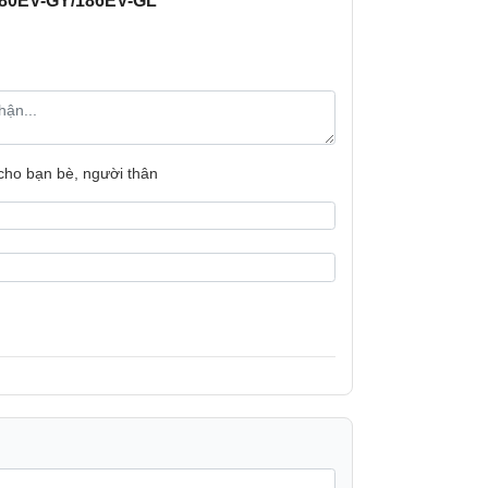
180EV-GY/186EV-GL
an.
 cho bạn bè, người thân