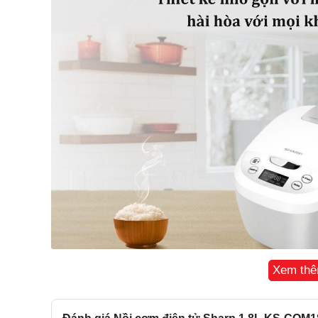
Xem th
Công suất 830W nấu cơm chín nhanh hơn
Nồi cơm điện tử KS-COM180EV-GY có công suất 830