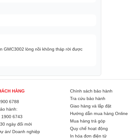
un GMC3002 lòng nồi không tháp rời được
ỉ với 1 núm xoay tích hợp ngay trên thân
 sử dụng.
ị tay cầm cách nhiệt kép chống bỏng tay,
HÁCH HÀNG
Chính sách bảo hành
sợ nóng bỏng. Tay cầm to bản, chắc chắn
Tra cứu bảo hành
1900 6788
Giao hàng và lắp đặt
Bảo hành:
Hướng dẫn mua hàng Online
/
1900 6743
Mua hàng trả góp
30 ngày đổi mới
Quy chế hoạt động
ự án/ Doanh nghiệp
In hóa đơn điện tử