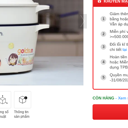
KHUYẾN MẠ
Giảm thêm
bằng hoặc
Vẫn áp dụ
Miễn phí 
>=500.00
Đổi lỗi k
chi tiết
tại
Hoàn tiền 
hoặc Miễn
dụng TP
Quyền mua
-31/08/202
CÒN HÀNG
- Xem 
ng số
Thông tin
huật
sản phẩm