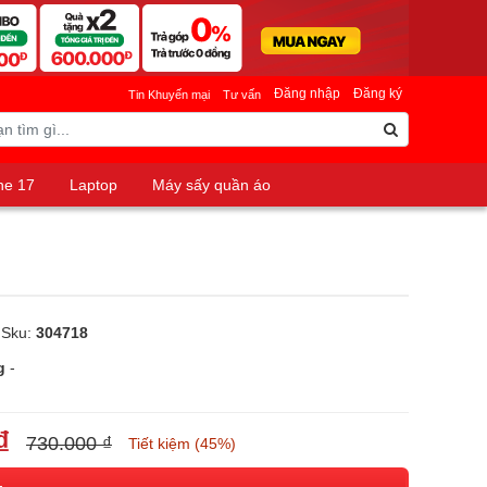
Đăng nhập
Đăng ký
Tin Khuyến mại
Tư vấn
ne 17
Laptop
Máy sấy quần áo
 Sku:
304718
g
-
₫
730.000 ₫
Tiết kiệm (45%)