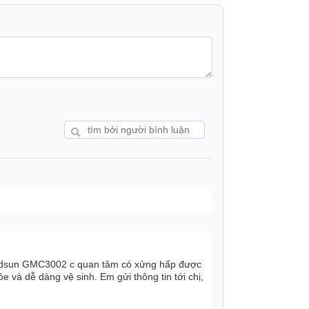
đảm bảo an toàn khi sử dụng. Nồi cấu tạo 3
hạm vào và đồng thời giữ nhiệt bên trong,
tháo rời, không gắn cố định vào nồi nên dễ
oldsun GMC3002 c quan tâm có xửng hấp được
 và dễ dàng vệ sinh. Em gửi thông tin tới chị,