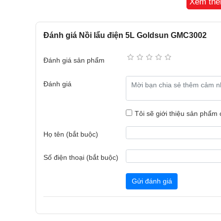
Xem th
Đánh giá Nồi lẩu điện 5L Goldsun GMC3002
Đánh giá sản phẩm
Đánh giá
Đa chức năng
Với chức năng 2 trong 1, vừa nấu lẩu bên dưới vừa
Tôi sẽ giới thiệu sản phẩm
một lúc có thể làm nhiều món khác nhau. Ngoài chứ
chiên, xào, luộc, hấp. Dung tích nồi lẩu bên dưới l
Họ tên (bắt buộc)
từ 4-6 người, xửng hấp bên trên đường kính 28cm v
xửng hấp còn được thiết kế các vị trí lõm xuống để
Số điện thoại (bắt buộc)
không làm di chuyển trứng.
Gửi đánh giá
Công suất cao và thiết kế an toàn thông minh
Nồi lẩu hấp đa năng Goldsun GMC3002 có công 
chóng, hệ thống đốt nóng tỏa nhiệt đều làm chín đ