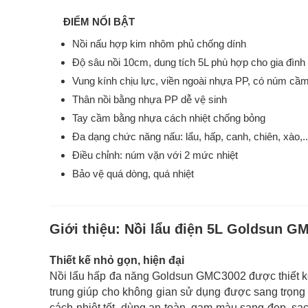
ĐIỂM NỔI BẬT
Nồi nấu hợp kim nhôm phủ chống dính
Độ sâu nồi 10cm, dung tích 5L phù hợp cho gia đình 
Vung kính chịu lực, viền ngoài nhựa PP, có núm cầm
Thân nồi bằng nhựa PP dễ vệ sinh
Tay cầm bằng nhựa cách nhiệt chống bỏng
Đa dạng chức năng nấu: lẩu, hấp, canh, chiên, xào,...
Điều chỉnh: núm vặn với 2 mức nhiệt
Bảo vệ quá dòng, quá nhiệt
Giới thiệu:
Nồi lẩu điện 5L Goldsun G
Thiết kế nhỏ gọn, hiện đại
Nồi lẩu hấp đa năng Goldsun GMC3002 được thiết kế 
trung giúp cho không gian sử dụng được sang trọng
cách nhiệt tốt, dùng an toàn, gam màu sang đẹp, sạc