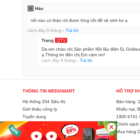
H
Hảo
nồi nàu có tháo rời được lòng nồi để vệ sinh ko ạ
cách đây 8 tháng
-
Trả lời
Trang
QTV
Điều chỉnh đơn giản
Dạ em chào chị.Sản phẩm Nồi lẩu điện 5L Golds
GMC3002 được trang bị bảng điều khiển đơn giản ch
ạ.Thông tin đến chị.Em cảm ơn!
nồi. Bảng điều khiển phím cơ tiện dụng, bền bỉ và dễ
cách đây 8 tháng
-
Trả lời
Tay cầm cách nhiệt chống bỏng
Nồi lẩu hấp đa năng Goldsun GMC3002 được trang b
THÔNG TIN MEDIAMART
HỖ TRỢ K
bạn có thể di chuyển nồi, các khay hấp mà không 
giúp nâng đỡ dễ dàng trọng lượng thức ăn lớn.
Hệ thống 334 Siêu thị
Bán hàng: 
Giới thiệu công ty
Khiếu nại, 
Tuyển dụng
1900 6741
Liên hệ và góp ý
Chính sách 
Phương thức thanh toán
Mua hàng D