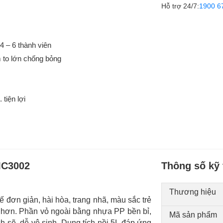
Hỗ trợ 24/7:
1900 6
4 – 6 thành viên
 to lớn chống bỏng
 tiện lợi
MC3002
Thông số kỹ 
Thương hiệu
đơn giản, hài hòa, trang nhã, màu sắc trẻ
 hơn. Phần vỏ ngoài bằng nhựa PP bền bỉ,
Mã sản phẩm
h sẽ, dễ vệ sinh. Dung tích nồi 5L đáp ứng