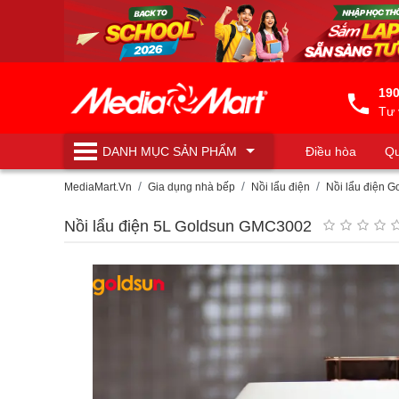
190
Tư 
DANH MỤC
SẢN PHẨM
Điều hòa
Qu
Máy lọc nước
MediaMart.Vn
Gia dụng nhà bếp
Nồi lẩu điện
Nồi lẩu điện G
Nồi lẩu điện 5L Goldsun GMC3002