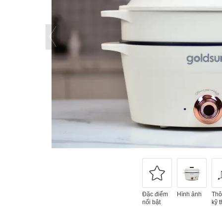
Đặc điểm
Hình ảnh
Thô
nổi bật
kỹ t