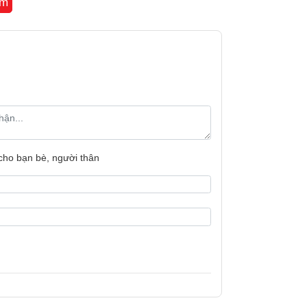
êm
 hấp đồ ăn bên trên, cực kỳ tiện dụng khi
 cho bạn bè, người thân
c năng nấu lẩu, nồi còn có thể sử dụng để
à 5L đủ dùng cho gia đình hoặc nhóm bạn bè
ừa đủ để hấp cùng lúc 6 cái bánh bao to,
 đặt cố định trứng gà/vịt vào bên trong mà
suất 1500W có khả năng làm nóng nhanh
ều thức ăn. Đầu dò nhiệt thông minh phát