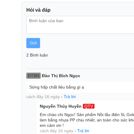
hiện quá nhiệt và khô đáy nồi nên sẽ tự động tắt, 
lớp cách nhiệt hiệu quả, không làm bỏng tay khi c
Hỏi và đáp
giúp đồ ăn nóng lâu. Dây nguồn được thiết kế dạng 
cất giữ nồi gọn gàng, dễ lau chùi vệ sinh nồi.
Gửi
2 Bình luận
ĐTBN
Đào Thị Bích Ngọc
Sửng hấp chất liệu bằng gì ạ
cách đây 16 ngày
-
Trả lời
Nguyễn Thúy Huyền
QTV
Em chào chị Ngọc! Sản phẩm Nồi lẩu điện 5L G
làm bằng nhựa PP chịu nhiệt, an toàn cho sức khỏe
em cảm ơn !
cách đây 16 ngày
-
Trả lời