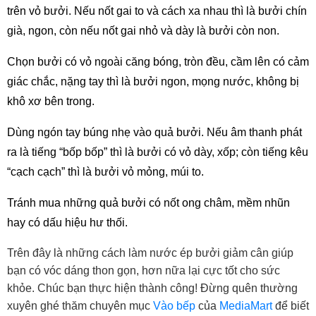
trên vỏ bưởi. Nếu nốt gai to và cách xa nhau thì là bưởi chín 
già, ngon, còn nếu nốt gai nhỏ và dày là bưởi còn non.
Chọn bưởi có vỏ ngoài căng bóng, tròn đều, cầm lên có cảm 
giác chắc, nặng tay thì là bưởi ngon, mọng nước, không bị 
khô xơ bên trong.
Dùng ngón tay búng nhẹ vào quả bưởi. Nếu âm thanh phát 
ra là tiếng “bốp bốp” thì là bưởi có vỏ dày, xốp; còn tiếng kêu 
“cạch cạch” thì là bưởi vỏ mỏng, múi to.
Tránh mua những quả bưởi có nốt ong châm, mềm nhũn 
hay có dấu hiệu hư thối.
Trên đây là những cách làm nước ép bưởi giảm cân giúp 
bạn có vóc dáng thon gọn, hơn nữa lại cực tốt cho sức 
khỏe. Chúc bạn thực hiện thành công! Đừng quên thường 
xuyên ghé thăm chuyên mục 
Vào bếp
 của 
MediaMart
để biết 