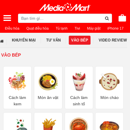
Điều hòa
Quạt điều hòa
Tủ lạnh
Tivi
Máy giặt
iPhone 17
KHUYẾN MẠI
TƯ VẤN
VÀO BẾP
VIDEO REVIEW
VÀO BẾP
Cách làm
Món ăn vặt
Cách làm
Món cháo
kem
sinh tố