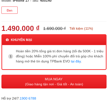
Model:
iPhone 17
- Sku:
405140
Đen
1.490.000 ₫
1.690.000 ₫
Tiết kiệm (11%)
KHUYẾN MẠI
Hoàn tiền 20% tổng giá trị đơn hàng (tối đa 500K - 1 triệu
đồng) hoặc Miễn 100% phí chuyển đổi trả góp cho khách
hàng mở thẻ tín dụng TPBank EVO
tại đây
.
MUA NGAY
(Giao hàng tận nơi - Giá tốt - An toàn)
Hỗ trợ 24/7:
1900 6788