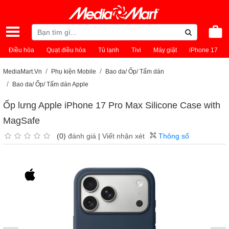
Điều hòa
Quạt điều hòa
Tủ lạnh
Tivi
Máy giặt
iPhone 17
MediaMart.Vn
Phụ kiện Mobile
Bao da/ Ốp/ Tấm dán
Bao da/ Ốp/ Tấm dán Apple
Ốp lưng Apple iPhone 17 Pro Max Silicone Case with
MagSafe
(0)
đánh giá
|
Viết nhận xét
Thông số