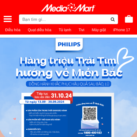
Điều hòa
Quạt điều hòa
Tủ lạnh
Tivi
Máy giặt
iPhone 17