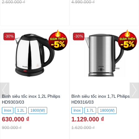
2.600.000 ₫
4.990.000 ₫
-30%
-30%
Bình siêu tốc inox 1,2L Philips
Bình siêu tốc inox 1,7L Philips
HD9303/03
HD9316/03
Inox
1.2L
1800(W)
Inox
1.7L
1800(W)
630.000 ₫
1.129.000 ₫
900.000 ₫
1.620.000 ₫