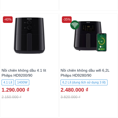
-40%
-35%
Nồi chiên không dầu 4.1 lít
Nồi chiên không dầu wifi 6,2L
Philips HD9200/90
Philips HD9280/90
4.1 Lít
1400W
6,2 Lít (dung tích sử dụng 3 lít)
1.290.000 ₫
2.480.000 ₫
2000 W
2.150.000 ₫
3.820.000 ₫