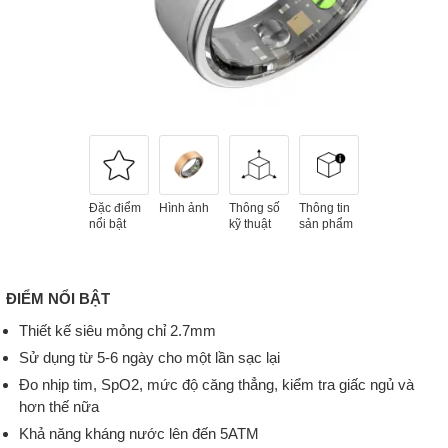
Đặc điểm
Hình ảnh
Thông số
Thông tin
nổi bật
kỹ thuật
sản phẩm
ĐIỂM NỔI BẬT
Thiết kế siêu mỏng chỉ 2.7mm
Sử dụng từ 5-6 ngày cho một lần sạc lại
Đo nhịp tim, SpO2, mức độ căng thẳng, kiểm tra giấc ngủ và
hơn thế nữa
Khả năng kháng nước lên đến 5ATM