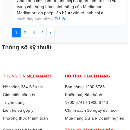
Chào anh chị! cảm ơn anh chị đã quan tâm tới dịch vụ
cung cấp hàng hóa chính hãng của Mediamart.
Mediamart xin phép liên hệ tư vấn tới anh chị ạ.
cách đây một năm
-
Trả lời
‹
1
2
3
4
›
Thông số kỹ thuật
THÔNG TIN MEDIAMART
HỖ TRỢ KHÁCH HÀNG
Hệ thống 334 Siêu thị
Bán hàng: 1900 6788
Giới thiệu công ty
Khiếu nại, Bảo hành:
Tuyển dụng
1900 6741
/
1900 6743
Liên hệ và góp ý
Chính sách 30 ngày đổi mới
Phương thức thanh toán
Mua hàng Dự án/ Doanh nghiệp
Chính sách bảo hành
Theo dõi MediaMart trên