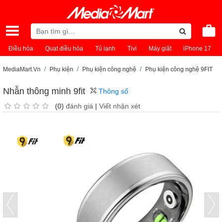
Điều hòa
Quạt điều hòa
Tủ lạnh
Tivi
Máy giặt
iPhone 17
MediaMart.Vn
Phụ kiện
Phụ kiện công nghệ
Phụ kiện công nghệ 9FIT
Nhẫn thông minh 9fit
Thông số
(0)
đánh giá
|
Viết nhận xét