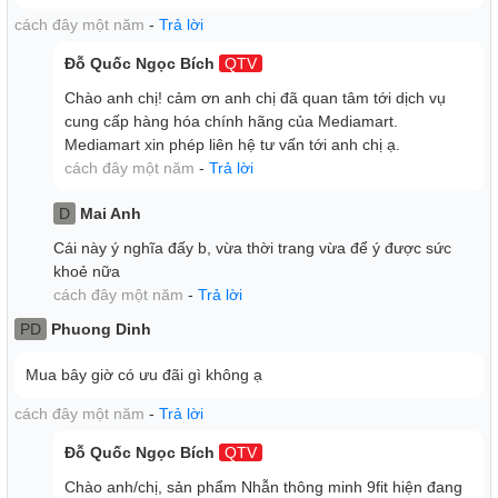
cách đây một năm
-
Trả lời
Đỗ Quốc Ngọc Bích
QTV
Chào anh chị! cảm ơn anh chị đã quan tâm tới dịch vụ
cung cấp hàng hóa chính hãng của Mediamart.
Mediamart xin phép liên hệ tư vấn tới anh chị ạ.
cách đây một năm
-
Trả lời
D
Mai Anh
Cái này ý nghĩa đấy b, vừa thời trang vừa để ý được sức
khoẻ nữa
cách đây một năm
-
Trả lời
PD
Phuong Dinh
Mua bây giờ có ưu đãi gì không ạ
cách đây một năm
-
Trả lời
Đỗ Quốc Ngọc Bích
QTV
Chào anh/chị, sản phẩm Nhẫn thông minh 9fit hiện đang