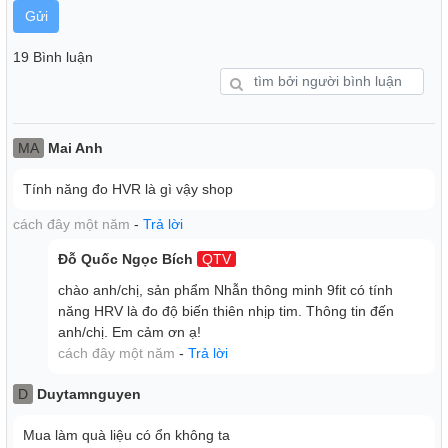
Những thông tin này giúp bạn đánh giá tình trạng sức khỏe
Gửi
tổng thể, phát hiện sớm các dấu hiệu bất thường và đưa ra
các biện pháp điều chỉnh kịp thời.
19 Bình luận
Quản lý giấc ngủ hiệu quả:
Nhẫn 9Fit sẽ theo dõi các giai đoạn giấc ngủ của bạn, từ đó
MA
Mai Anh
giúp bạn hiểu rõ hơn về thói quen ngủ và đưa ra những lời
khuyên để cải thiện chất lượng giấc ngủ.
Tính năng đo HVR là gì vậy shop
cách đây một năm
-
Trả lời
Đỗ Quốc Ngọc Bích
QTV
chào anh/chị, sản phẩm Nhẫn thông minh 9fit có tính
năng HRV là đo độ biến thiên nhịp tim. Thông tin đến
anh/chị. Em cảm ơn ạ!
cách đây một năm
-
Trả lời
D
Duytamnguyen
Mua làm quà liệu có ổn không ta