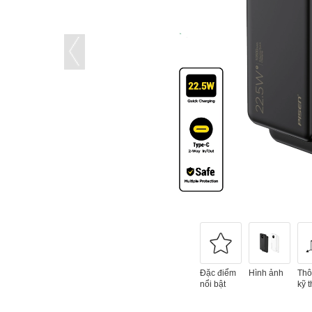
Đặc điểm
Hình ảnh
Thô
nổi bật
kỹ t