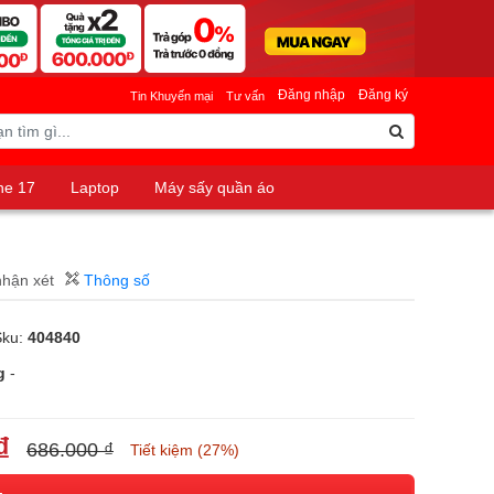
Đăng nhập
Đăng ký
Tin Khuyến mại
Tư vấn
ne 17
Laptop
Máy sấy quần áo
nhận xét
Thông số
Sku:
404840
g
-
₫
686.000 ₫
Tiết kiệm (27%)