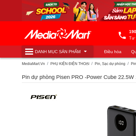
190
Tư 
DANH MỤC
SẢN PHẨM
Điều hòa
Qu
Máy lọc nước
MediaMart.Vn
PHỤ KIỆN ĐIỆN THOẠI
Pin, Sạc dự phòng
Pi
Pin dự phòng Pisen PRO -Power Cube 22.5