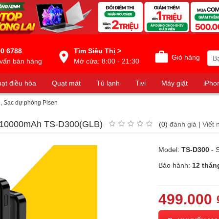
0 6788
Tìm Siêu Thị >
Giỏ hàng
vấn bán hàng
Mở cửa: 8:00 - 21:30
ạt điều hòa
Quạt mát
Tủ lạnh
Tivi
Máy giặt
iPho
n, Sạc dự phòng Pisen
W 10000mAh TS-D300(GLB)
(0)
đánh giá
|
Viết 
Model:
TS-D300
- 
Bảo hành:
12 thán
499.000 