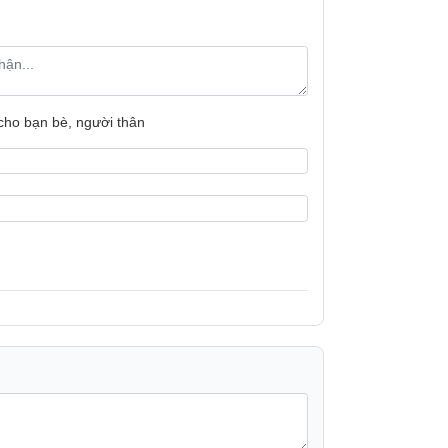
 cho bạn bè, người thân
Cube 22.5W 10000mAh
00mAh(Rated)38.11Wh
ần lõi pin thông thường )
P
V-4A, 5V-3A, 4.5V-5A, 9V-2A, 12V-1.5A