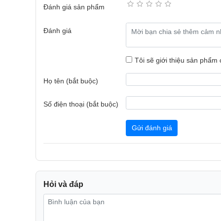
Đánh giá sản phẩm
Đánh giá
Tôi sẽ giới thiệu sản phẩm
THÔNG SỐ KỸ THUẬT:
Họ tên (bắt buộc)
Tên sản phẩm: Sạc dự phòng PISEN PRO Power 
Mã sản phẩm: TS-D300 (GLB)
Số điện thoại (bắt buộc)
Dung lượng pin: 10500mAh(Typical)38.85Wh; 103
Gửi đánh giá
Chu kỳ sạc: 1000 lần (Tương tự lõi pin Apple, gấp 3 l
Hỗ trợ giao thức sạc: PD 3.0, QC 3.0, FCP, AFC, SC
Đầu ra: USB-C x 1+ USB-A x2
Hỏi và đáp
Đầu ra:USB-C: 5V-3A, 9V-2.22A, 12V-1.5A, USB-A: 5
Đầu vào: Type-C: 5V-3A, 9V-2A, 12V-1.5A
Công suất (Max) : 22.5W