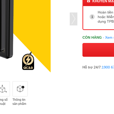
KHUYẾN MẠ
Hoàn tiền 
hoặc Miễn
dụng TP
CÒN HÀNG
- Xem 
Hỗ trợ 24/7:
1900 6
ng số
Thông tin
huật
sản phẩm