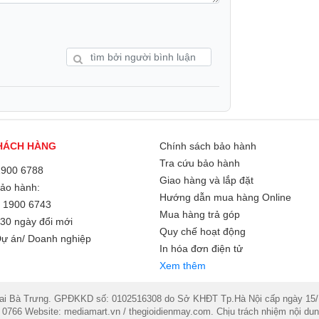
 sạc ra cho thiết bị đều là sạc nhanh)
)
 46 tỷ đồng (Phạm vi Toàn cầu )
HÁCH HÀNG
Chính sách bảo hành
c minh hành chính hãng và kích hoạt gói
Tra cứu bảo hành
1900 6788
n Toàn quốc ).
Giao hàng và lắp đặt
Bảo hành:
Hướng dẫn mua hàng Online
/
1900 6743
Mua hàng trả góp
30 ngày đổi mới
Quy chế hoạt động
ự án/ Doanh nghiệp
In hóa đơn điện tử
Xem thêm
Bà Trưng. GPĐKKD số: 0102516308 do Sở KHĐT Tp.Hà Nội cấp ngày 15/11/2
 0766 Website: mediamart.vn / thegioidienmay.com. Chịu trách nhiệm nội 