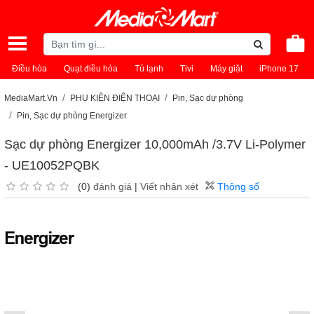
Điều hòa
Quạt điều hòa
Tủ lạnh
Tivi
Máy giặt
iPhone 17
MediaMart.Vn
PHỤ KIỆN ĐIỆN THOẠI
Pin, Sạc dự phòng
Pin, Sạc dự phòng Energizer
Sạc dự phòng Energizer 10,000mAh /3.7V Li-Polymer
- UE10052PQBK
(0)
đánh giá
|
Viết nhận xét
Thông số