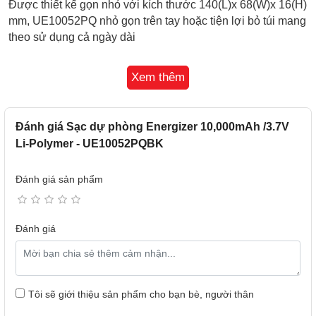
Được thiết kế gọn nhỏ với kích thước 140(L)x 68(W)x 16(H)
mm, UE10052PQ nhỏ gọn trên tay hoặc tiện lợi bỏ túi mang
theo sử dụng cả ngày dài
Vỏ nhựa bóng, mỏng nhẹ hạn chế bám vân tay.
Xem thêm
4 vạch đèn LED hiển thị dung lượng pin và trạng thái sạc
cũng nằm ở phần này để người dùng dễ quan sát
Mặt bên là nút nguồn điều khiển. Thông số kỹ thuật và các
Đánh giá Sạc dự phòng Energizer 10,000mAh /3.7V
thông tin sản phẩm in ở mặt lưng sau, tiện lợi tham khảo
Li-Polymer - UE10052PQBK
Đánh giá sản phẩm
Đánh giá
Tôi sẽ giới thiệu sản phẩm cho bạn bè, người thân