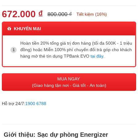
672.000 ₫
800.000 ₫
Tiết kiệm (16%)
KHUYẾN MẠI
Hoàn tiền 20% tổng giá trị đơn hàng (tối đa 500K - 1 triệu
đồng) hoặc Miễn 100% phí chuyển đổi trả góp cho khách
hàng mở thẻ tín dụng TPBank EVO
tại đây
.
MUA NGAY
(Giao hàng tận nơi - Giá tốt - An toàn)
Hỗ trợ 24/7:
1900 6788
Giới thiệu:
Sạc dự phòng Energizer