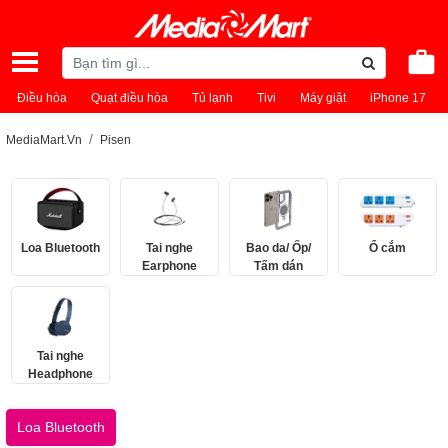
Điều hòa
Quạt điều hòa
Tủ lạnh
Tivi
Máy giặt
iPhone 17
MediaMart.Vn
Pisen
Loa Bluetooth
Tai nghe
Bao da/ Ốp/
Ổ cắm
Earphone
Tấm dán
Tai nghe
Headphone
Loa Bluetooth