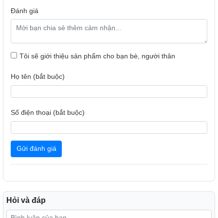
Đánh giá
Công nghệ chiếu sáng bảo vệ thị lực
Tôi sẽ giới thiệu sản phẩm cho bạn bè, người thân
Được trang bị công nghệ LED tiên tiến, Đèn Để Bàn Chống
Cận Điện Quang DQ DKL14
cung cấp ánh sáng ổn định, không
Họ tên (bắt buộc)
nhấp nháy, giúp giảm thiểu tình trạng mỏi mắt khi sử dụng trong
thời gian dài. Ánh sáng phát ra từ đèn có nhiệt độ màu lý tưởng,
giúp tái tạo ánh sáng tự nhiên, bảo vệ đôi mắt khỏi các tác động
Số điện thoại (bắt buộc)
xấu của ánh sáng xanh và duy trì sức khỏe thị lực tốt.
Gửi đánh giá
Hỏi và đáp