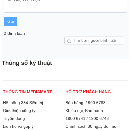
Gửi
0 Bình luận
Thông số kỹ thuật
Tính năng điều chỉnh linh hoạt
Một trong những ưu điểm nổi bật của Đèn Bàn Điện Quang DQ
THÔNG TIN MEDIAMART
HỖ TRỢ KHÁCH HÀNG
DKL14
là khả năng điều chỉnh cần đèn linh hoạt, cho phép bạn
Hệ thống 334 Siêu thị
Bán hàng: 1900 6788
điều chỉnh góc độ chiếu sáng theo nhu cầu sử dụng. Tính năng
Giới thiệu công ty
Khiếu nại, Bảo hành:
này đặc biệt hữu ích khi bạn cần ánh sáng tập trung cho các hoạt
Tuyển dụng
1900 6741
/
1900 6743
động như đọc sách, sửa chữa các thiết bị điện tử, hay thực hiện
Liên hệ và góp ý
Chính sách 30 ngày đổi mới
các công việc yêu cầu độ chính xác cao. Sự linh hoạt trong điều