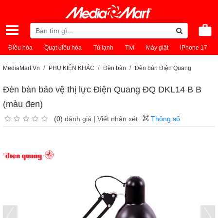
Điều hòa
Quạt điều hòa
Tủ lạnh
Tivi
Máy giặt
iPhone 17
MediaMart.Vn
PHỤ KIỆN KHÁC
Đèn bàn
Đèn bàn Điện Quang
Đèn bàn bảo vệ thị lực Điện Quang ĐQ DKL14 B B
(màu đen)
(0)
đánh giá
|
Viết nhận xét
Thông số