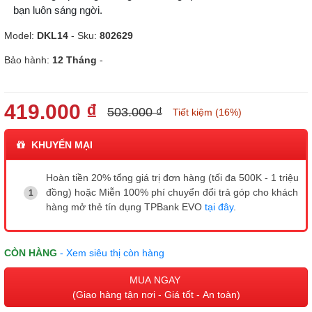
bạn luôn sáng ngời.
Model:
DKL14
- Sku:
802629
Bảo hành:
12 Tháng
-
419.000 ₫
503.000 ₫
Tiết kiệm (16%)
KHUYẾN MẠI
Hoàn tiền 20% tổng giá trị đơn hàng (tối đa 500K - 1 triệu
đồng) hoặc Miễn 100% phí chuyển đổi trả góp cho khách
hàng mở thẻ tín dụng TPBank EVO
tại đây
.
CÒN HÀNG
- Xem siêu thị còn hàng
MUA NGAY
(Giao hàng tận nơi - Giá tốt - An toàn)