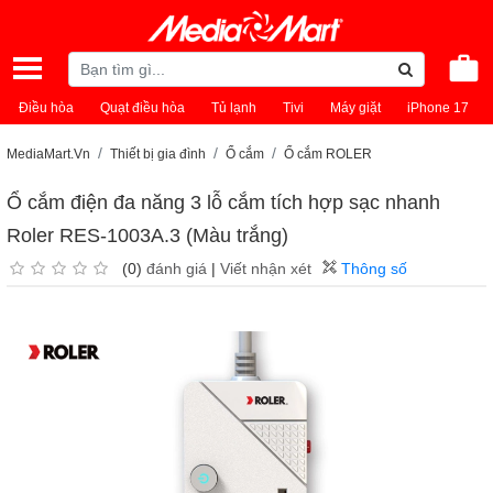
Điều hòa
Quạt điều hòa
Tủ lạnh
Tivi
Máy giặt
iPhone 17
MediaMart.Vn
Thiết bị gia đình
Ổ cắm
Ổ cắm ROLER
Ổ cắm điện đa năng 3 lỗ cắm tích hợp sạc nhanh
Roler RES-1003A.3 (Màu trắng)
(0)
đánh giá
|
Viết nhận xét
Thông số