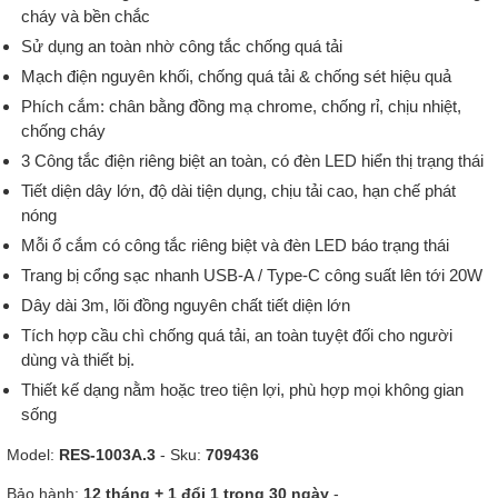
cháy và bền chắc
Sử dụng an toàn nhờ công tắc chống quá tải
Mạch điện nguyên khối, chống quá tải & chống sét hiệu quả
Phích cắm: chân bằng đồng mạ chrome, chống rỉ, chịu nhiệt,
chống cháy
3 Công tắc điện riêng biệt an toàn, có đèn LED hiển thị trạng thái
Tiết diện dây lớn, độ dài tiện dụng, chịu tải cao, hạn chế phát
nóng
Mỗi ổ cắm có công tắc riêng biệt và đèn LED báo trạng thái
Trang bị cổng sạc nhanh USB-A / Type-C công suất lên tới 20W
Dây dài 3m, lõi đồng nguyên chất tiết diện lớn
Tích hợp cầu chì chống quá tải, an toàn tuyệt đối cho người
dùng và thiết bị.
Thiết kế dạng nằm hoặc treo tiện lợi, phù hợp mọi không gian
sống
Model:
RES-1003A.3
- Sku:
709436
Bảo hành:
12 tháng + 1 đổi 1 trong 30 ngày
-