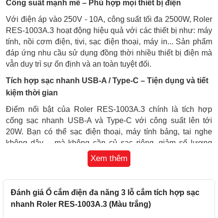
Công suất mạnh mẽ – Phù hợp mọi thiết bị điện
Với điện áp vào 250V - 10A, công suất tối đa 2500W, Roler
RES-1003A.3 hoạt động hiệu quả với các thiết bị như: máy
tính, nồi cơm điện, tivi, sạc điện thoại, máy in... Sản phẩm
đáp ứng nhu cầu sử dụng đồng thời nhiều thiết bị điện mà
vẫn duy trì sự ổn định và an toàn tuyệt đối.
Tích hợp sạc nhanh USB-A / Type-C – Tiện dụng và tiết
kiệm thời gian
Điểm nổi bật của Roler RES-1003A.3 chính là tích hợp
cổng sạc nhanh USB-A và Type-C với công suất lên tới
20W. Bạn có thể sạc điện thoại, máy tính bảng, tai nghe
không dây… mà không cần củ sạc riêng, giảm số lượng
thiết bị cắm, tăng sự gọn gàng và tiện dụng trên bàn làm
Xem thêm
việc hoặc đầu giường.
Vật liệu cao cấp – An toàn chống cháy, chống rò rỉ điện
Đánh giá Ổ cắm điện đa năng 3 lỗ cắm tích hợp sạc
Sản phẩm sử dụng vỏ nhựa ABS siêu bền, chịu nhiệt lên
nhanh Roler RES-1003A.3 (Màu trắng)
đến 850°C, giúp chống cháy, chống rò điện, đảm bảo độ