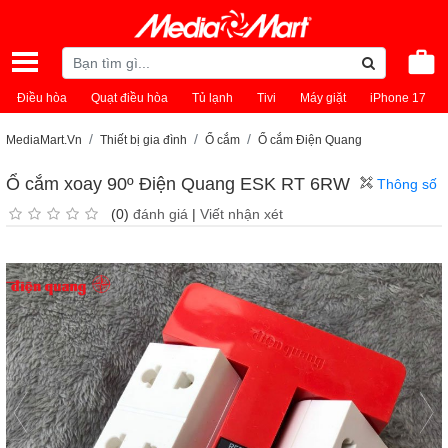
Điều hòa
Quạt điều hòa
Tủ lạnh
Tivi
Máy giặt
iPhone 17
MediaMart.Vn
Thiết bị gia đình
Ổ cắm
Ổ cắm Điện Quang
Ổ cắm xoay 90º Điện Quang ESK RT 6RW
Thông số
(0)
đánh giá
|
Viết nhận xét