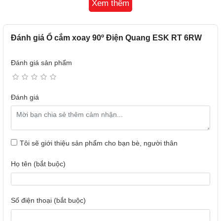
- Điện áp danh định: 250V~13A
Xem thêm
* Đóng gói:
- Kích thước blister: 242 x 160 x 62mm
- Khối lượng: 200g
Đánh giá Ổ cắm xoay 90º Điện Quang ESK RT 6RW
- Kích thước sản phẩm:
Đánh giá sản phẩm
Đánh giá
Tôi sẽ giới thiệu sản phẩm cho bạn bè, người thân
Họ tên (bắt buộc)
Số điện thoại (bắt buộc)