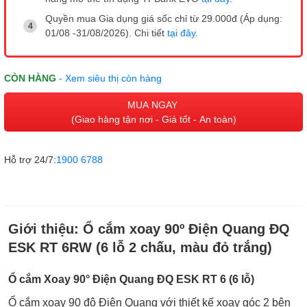
Quyền mua Gia dụng giá sốc chỉ từ 29.000đ (Áp dụng:
01/08 -31/08/2026). Chi tiết
tại đây
.
CÒN HÀNG
- Xem siêu thị còn hàng
MUA NGAY
(Giao hàng tận nơi - Giá tốt - An toàn)
Hỗ trợ 24/7:
1900 6788
Giới thiệu:
Ổ cắm xoay 90º Điện Quang ĐQ
ESK RT 6RW (6 lỗ 2 chấu, màu đỏ trắng)
Ổ cắm Xoay 90° Điện Quang ĐQ ESK RT 6 (6 lỗ)
Ổ cắm xoay 90 độ Điện Quang với thiết kế xoay góc 2 bên