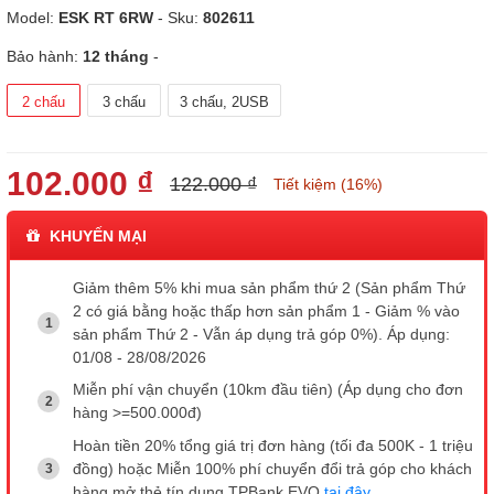
Model:
ESK RT 6RW
- Sku:
802611
Bảo hành:
12 tháng
-
2 chấu
3 chấu
3 chấu, 2USB
102.000 ₫
122.000 ₫
Tiết kiệm (16%)
KHUYẾN MẠI
Giảm thêm 5% khi mua sản phẩm thứ 2 (Sản phẩm Thứ
2 có giá bằng hoặc thấp hơn sản phẩm 1 - Giảm % vào
sản phẩm Thứ 2 - Vẫn áp dụng trả góp 0%). Áp dụng:
01/08 - 28/08/2026
Miễn phí vận chuyển (10km đầu tiên) (Áp dụng cho đơn
hàng >=500.000đ)
Hoàn tiền 20% tổng giá trị đơn hàng (tối đa 500K - 1 triệu
đồng) hoặc Miễn 100% phí chuyển đổi trả góp cho khách
hàng mở thẻ tín dụng TPBank EVO
tại đây
.