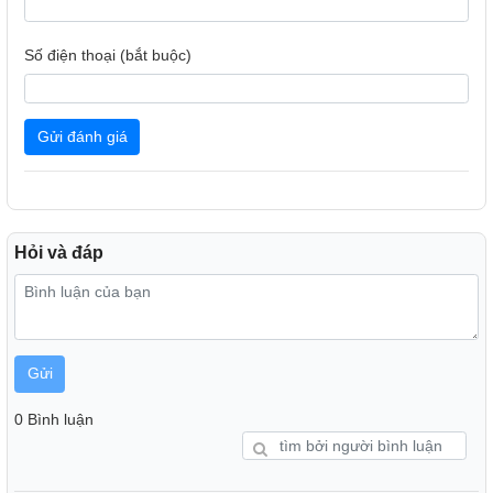
Số điện thoại (bắt buộc)
Loại motor và công suất hoạt động
Gửi đánh giá
- Mẫu quạt lửng này sử dụng động cơ bạc đạn có độ bền
cao, kéo dài tuổi thọ cho động cơ.
- Công suất hoạt động đến 45W tạo luồng gió mạnh, làm
mát nhanh chóng.
Hỏi và đáp
Gửi
0 Bình luận