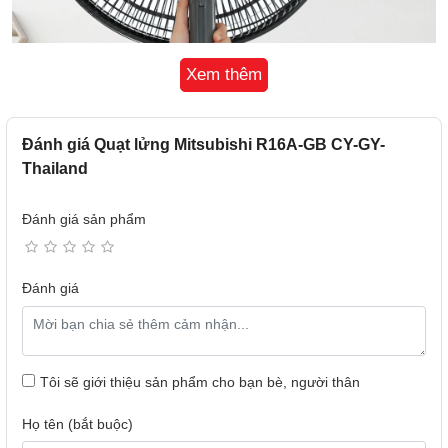
Xem thêm
Đánh giá Quạt lửng Mitsubishi R16A-GB CY-GY-
Thailand
Đánh giá sản phẩm
- 3 cánh quạt đường kính 40 cm giúp tạo làn gió trải đều.
- Lồng quạt có khe hở nan quạt nhỏ, an toàn khi sử dụng.
Đánh giá
Tôi sẽ giới thiệu sản phẩm cho bạn bè, người thân
Họ tên (bắt buộc)