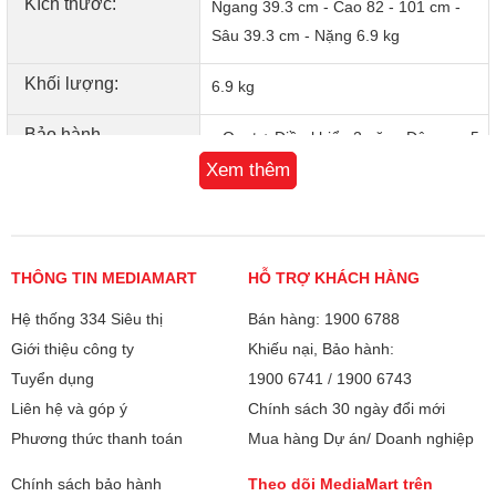
Kích thước:
Ngang 39.3 cm - Cao 82 - 101 cm -
Sâu 39.3 cm - Nặng 6.9 kg
Khối lượng:
6.9 kg
Bảo hành
Quạt + Điều khiển 2 năm, Động cơ 5
năm
Xem thêm
Xuất xứ
Thái Lan
Quạt lửng Mitsubishi R16A-GB CY-GY
có thiết kế 3 cánh
THÔNG TIN MEDIAMART
HỖ TRỢ KHÁCH HÀNG
quạt đường kính 40 cm tạo luồng gió rộng,
hoạt động với công suất 45W, điều chỉnh dễ dàng bằng nút
Hệ thống 334 Siêu thị
Bán hàng: 1900 6788
nhấn,... đây chắc chắn là một thiết bị gia dụng nên có trong
Giới thiệu công ty
Khiếu nại, Bảo hành:
gia đình bạn.
Tuyển dụng
1900 6741
/
1900 6743
Liên hệ và góp ý
Chính sách 30 ngày đổi mới
Phương thức thanh toán
Mua hàng Dự án/ Doanh nghiệp
Chính sách bảo hành
Theo dõi MediaMart trên