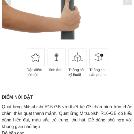
Đặc điểm
Hình ảnh
Thông số
Thông tin
nổi bật
kỹ thuật
sản phẩm
ĐIỂM NỔI BẬT
Quạt lửng Mitsubishi R16-GB với thiết kế đế chân hình tròn chắc
chắn, thân quạt thanh mảnh. Quạt lửng Mitsubishi R16-GB có kiểu
dáng hiện đại, màu sắc trẻ trung, thu hút. Dễ dàng phù hợp với
không gian nhỏ hẹp
Độ bền cao