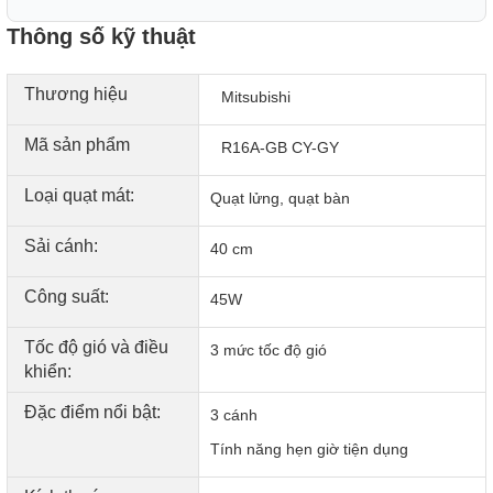
Thông số kỹ thuật
Mức gió, chế độ gió
Mẫu quạt Mitsubishi này có 3 mức gió từ thấp đến cao cho
phép người dùng tùy chỉnh theo nhu cầu.
Thương hiệu
Mitsubishi
Mã sản phẩm
R16A-GB CY-GY
Loại quạt mát:
Quạt lửng, quạt bàn
Sải cánh:
40 cm
Công suất:
45W
Tốc độ gió và điều
3 mức tốc độ gió
khiển:
Bảng điều khiển
Đặc điểm nổi bật:
3 cánh
Điều chỉnh tốc độ gió bằng nút nhấn đơn giản, dễ dùng cho
mọi đối tượng.
Tính năng hẹn giờ tiện dụng