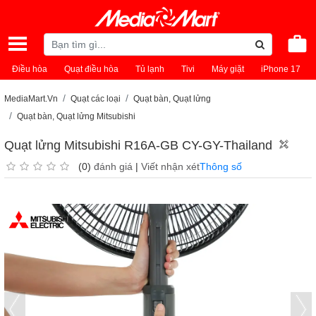
Điều hòa
Quạt điều hòa
Tủ lạnh
Tivi
Máy giặt
iPhone 17
MediaMart.Vn
Quạt các loại
Quạt bàn, Quạt lửng
Quạt bàn, Quạt lửng Mitsubishi
Quạt lửng Mitsubishi R16A-GB CY-GY-Thailand
(0)
đánh giá
|
Viết nhận xét
Thông số