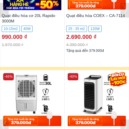
Quạt điều hòa cơ 20L Rapido
Quạt điều hòa COEX – CA-7114
3000M
10-15m2
40W
25 - 35 m2
120W
990.000 ₫
2.690.000 ₫
1.870.000 ₫
4.390.000 ₫
Tặng quà đến 379.000đ
-46%
-40%