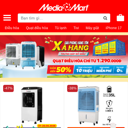
Điều hòa
Quạt điều hòa
Tủ lạnh
Tivi
Máy giặt
iPhone 17
-47%
-38%