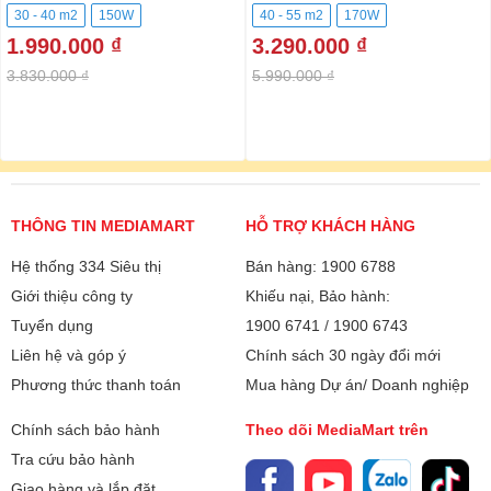
30 - 40 m2
150W
40 - 55 m2
170W
1.990.000 ₫
3.290.000 ₫
3.830.000 ₫
5.990.000 ₫
THÔNG TIN MEDIAMART
HỖ TRỢ KHÁCH HÀNG
Hệ thống 334 Siêu thị
Bán hàng: 1900 6788
Giới thiệu công ty
Khiếu nại, Bảo hành:
Tuyển dụng
1900 6741
/
1900 6743
Liên hệ và góp ý
Chính sách 30 ngày đổi mới
Phương thức thanh toán
Mua hàng Dự án/ Doanh nghiệp
Chính sách bảo hành
Theo dõi MediaMart trên
Tra cứu bảo hành
Giao hàng và lắp đặt