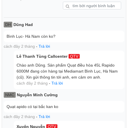
DH
Dũng Had
Bình Lục- Hà Nam còn ko?
Thiết kế chắc chắn, hiện đại tô điểm cho không gian thêm
sang trọng
cách đây 2 tháng
-
Trả lời
Lê Thanh Tùng Callcenter
QTV
Chào anh Dũng. Sản phẩm Quạt điều hòa 45L Rapido
6000M đang còn hàng tại Mediamart Bình Lục, Hà Nam
(cũ). Xin gửi thông tin tới anh, em cảm ơn anh.
cách đây 2 tháng
-
Trả lời
NMC
Nguyễn Minh Cường
Quạt apido có tại bắc kan ko
cách đây 2 tháng
-
Trả lời
Dung tích bình chứa nước lớn tới 45 lít, sử dụng chế độ
Xuyên Nguyễn
QTV