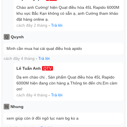
làm mát hơi nước liên tục tới 20 tiếng, tiện lợi cho suốt
Chào anh Cường! hiện Quạt điều hòa 45L Rapido 6000M
ngày dài
khu vực Bắc Kạn không có sẵn ạ, anh Cường tham khảo
Quạt có thang hiển thị mực nước tiện quan sát, thiết kế cửa
đặt hàng online ạ.
châm nước bên trên thật dễ thao tác khi cần.
cách đây 2 tháng
-
Trả lời
Q
Quynh
Mình cần mua hai cái quạt điều hoà apido
cách đây 4 tháng
-
Trả lời
Lê Tuấn Anh
QTV
Dạ em chào chị , Sản phẩm Quạt điều hòa 45L Rapido
6000M hiện đang còn hàng ạ.Thông tin đến chị.Em cảm
ơn!
cách đây 4 tháng
-
Trả lời
Quạt điều hòa với bảng điều khiển cảm ứng đơn giản, 3
N
Nhung
tốc độ gió, 1 chế độ gió
3 mức tốc độ gió với lưu lượng 6000 m3/h làm mát cực tốt,
xem giúp còn ở đồi ngô lục nam bg ko a
phục vụ tốt theo nhu cầu và thời điểm sử dụng trong ngày.
Chế độ gió tự nhiên khoan khoái với lưu lượng gió luân