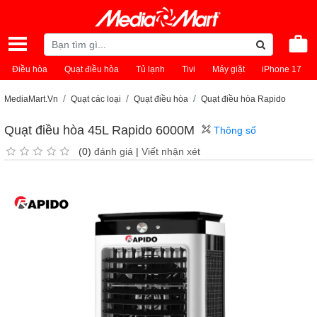
Điều hòa
Quạt điều hòa
Tủ lạnh
Tivi
Máy giặt
iPhone 17
MediaMart.Vn
Quạt các loại
Quạt điều hòa
Quạt điều hòa Rapido
Quạt điều hòa 45L Rapido 6000M
Thông số
(0)
đánh giá
|
Viết nhận xét