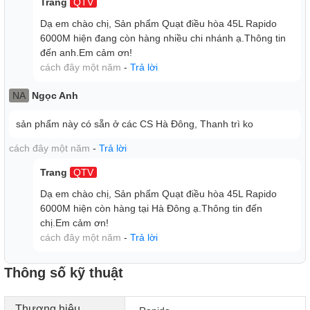
Trang
QTV
- Quạt điều hòa chỉ có khả năng làm mát không khí, không
Dạ em chào chị, Sản phẩm Quạt điều hòa 45L Rapido
có khả năng làm lạnh như điều hòa.
6000M hiện đang còn hàng nhiều chi nhánh ạ.Thông tin
- Để quạt ở góc phòng sẽ giúp hơi gió được lan tỏa khắp
đến anh.Em cảm ơn!
gian phòng, mang đến luồng gió tự nhiên tốt cho sức khỏe.
cách đây một năm
-
Trả lời
- Đặt quạt cách tường tối thiểu 20 cm để quạt có không gian
lấy gió.
NA
Ngọc Anh
- Vệ sinh quạt thường xuyên và nước trong bình chứa là
nước sạch, tránh để vi khuẩn có thể phát triển gây mùi hôi,
sản phẩm này có sẵn ở các CS Hà Đông, Thanh trì ko
ảnh hưởng đến sức khỏe.
cách đây một năm
-
Trả lời
- Nên châm nước trước khi ghim dây điện vào nguồn điện.
Nếu đang dùng quạt, nên tắt quạt và rút dây điện nguồn
Trang
QTV
trước khi châm nước, sau đó khởi động và dùng lại.
Dạ em chào chị, Sản phẩm Quạt điều hòa 45L Rapido
- Rút dây nguồn khi không sử dụng quạt giúp tiết kiệm điện
6000M hiện còn hàng tại Hà Đông ạ.Thông tin đến
tốt hơn.
chị.Em cảm ơn!
Quạt điều hòa Rapido 6000D đẹp mắt, làm mát hiệu quả,
cách đây một năm
-
Trả lời
tiết kiệm điện, gia dụng tốt phục vụ gia đình mùa nắng
nóng.
Thông số kỹ thuật
Thương hiệu