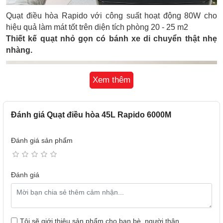
Quạt điều hòa Rapido với công suất hoạt động 80W cho
hiệu quả làm mát tốt trên diện tích phòng 20 - 25 m2
Thiết kế quạt nhỏ gọn có bánh xe di chuyển thật nhẹ
nhàng.
Xem thêm
Đánh giá Quạt điều hòa 45L Rapido 6000M
Đánh giá sản phẩm
Đánh giá
Quạt sử dụng động cơ SD Plus siêu êm, siêu tiết kiệm
điện với độ ồn vận hành từ 64 - 68 - 72 dB
Độ ồn tương đương với âm thanh tại phòng làm việc, sảnh
Tôi sẽ giới thiệu sản phẩm cho bạn bè, người thân
yên tĩnh khách sạn,... tạo sự thoải mái, dễ chịu khi sử dụng.