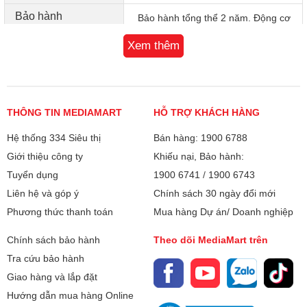
Bảo hành
Bảo hành tổng thể 2 năm. Động cơ
quạt bảo hành 5 năm. Trong 1 năm
Xem thêm
nếu lỗi động cơ chính sẽ đổi quạt mới.
(Tính từ ngày xuất hoa đơn)
Xuất xứ
Việt Nam
THÔNG TIN MEDIAMART
HỖ TRỢ KHÁCH HÀNG
Hệ thống 334 Siêu thị
Bán hàng: 1900 6788
Giới thiệu công ty
Khiếu nại, Bảo hành:
Tuyển dụng
1900 6741
/
1900 6743
Liên hệ và góp ý
Chính sách 30 ngày đổi mới
Phương thức thanh toán
Mua hàng Dự án/ Doanh nghiệp
Chính sách bảo hành
Theo dõi MediaMart trên
Tra cứu bảo hành
Giao hàng và lắp đặt
Hướng dẫn mua hàng Online