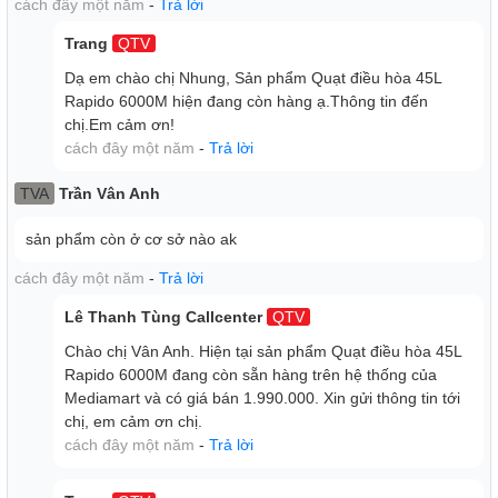
cách đây một năm
-
Trả lời
chuyển mô phỏng gió tự nhiên lúc mạnh lúc yếu, cảm giác
Trang
QTV
dễ chịu hơn, an lành hơn.
Quạt hơi nước Rapido có chế độ hẹn giờ tắt hữu ích cho
Dạ em chào chị Nhung, Sản phẩm Quạt điều hòa 45L
nhu cầu sử dụng ngắn như giấc ngủ trưa gia đình, hoặc
Rapido 6000M hiện đang còn hàng ạ.Thông tin đến
chị.Em cảm ơn!
chủ động thời gian dùng quạt vào ban đêm.
cách đây một năm
-
Trả lời
Ngoài ra, kèm theo remote điều khiển từ xa thông minh, tiện
lợi, hỗ trợ người dùng tích cực hơn.
TVA
Trần Vân Anh
sản phẩm còn ở cơ sở nào ak
cách đây một năm
-
Trả lời
Lê Thanh Tùng Callcenter
QTV
Chào chị Vân Anh. Hiện tại sản phẩm Quạt điều hòa 45L
Rapido 6000M đang còn sẵn hàng trên hệ thống của
Mediamart và có giá bán 1.990.000. Xin gửi thông tin tới
chị, em cảm ơn chị.
cách đây một năm
-
Trả lời
Lưu ý để sử dụng quạt điều hòa hiệu quả: