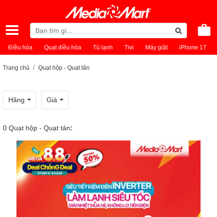
Điều hòa
Quạt điều hòa
Tủ lạnh
Tivi
Máy giặt
iPhone 17
Trang chủ
Quạt hộp - Quạt tản
Hãng
Giá
0
Quạt hộp - Quạt tản
: