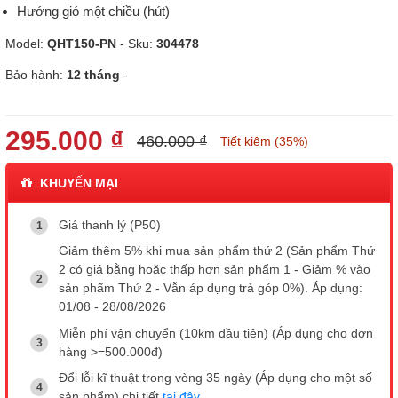
Hướng gió một chiều (hút)
Model:
QHT150-PN
- Sku:
304478
Bảo hành:
12 tháng
-
295.000 ₫
460.000 ₫
Tiết kiệm (35%)
KHUYẾN MẠI
Giá thanh lý (P50)
Giảm thêm 5% khi mua sản phẩm thứ 2 (Sản phẩm Thứ
2 có giá bằng hoặc thấp hơn sản phẩm 1 - Giảm % vào
sản phẩm Thứ 2 - Vẫn áp dụng trả góp 0%). Áp dụng:
01/08 - 28/08/2026
Miễn phí vận chuyển (10km đầu tiên) (Áp dụng cho đơn
hàng >=500.000đ)
Đổi lỗi kĩ thuật trong vòng 35 ngày (Áp dụng cho một số
sản phẩm) chi tiết
tại đây