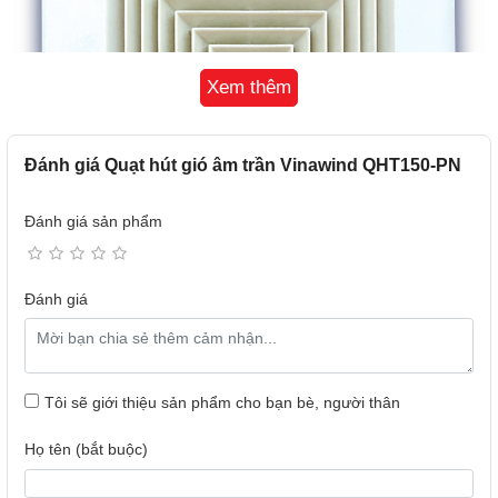
Xem thêm
Đánh giá Quạt hút gió âm trần Vinawind QHT150-PN
Đánh giá sản phẩm
Đánh giá
Tính năng ổn định
Quạt hút với công suất 24W, chạy ổn định, độ ồn thấp
Tôi sẽ giới thiệu sản phẩm cho bạn bè, người thân
không ảnh hưởng tới hoạt động sinh hoạt mọi người.
Nếu bạn là người tiêu dùng thông minh, chắc chắn bạn
Họ tên (bắt buộc)
không thể nào bỏ qua dòng sản phẩm hữu ích này.