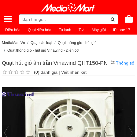
Điều hòa
Quạt điều hòa
Tủ lạnh
Tivi
Máy giặt
iPhone 17
MediaMart.Vn
Quạt các loại
Quạt thông gió - hút gió
Quạt thông gió - hút gió Vinawind - Ðiện cơ
Quạt hút gió âm trần Vinawind QHT150-PN
Thông số
(0)
đánh giá
|
Viết nhận xét