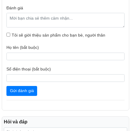
Đánh giá
Tôi sẽ giới thiệu sản phẩm cho bạn bè, người thân
Họ tên (bắt buộc)
Số điện thoại (bắt buộc)
Điều khiển từ xa thông minh
Gửi đánh giá
Tính năng hẹn giờ ngủ tiện lợi
Quạt có tính năng hẹn giờ ngủ tự động từ 1, 3, 6 tiếng tiện
lợi, có khả năng tự động tắt tại thời điểm bạn mong muốn,
giúp bạn bảo vệ sức khỏe gia đình mình tốt hơn, giúp tiết
kiệm điện năng tối ưu và làm tăng tuổi thọ cho sản phẩm.
Hỏi và đáp