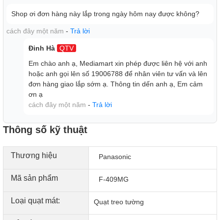
giúp làn gió trải rộng, làm mát cho không gian có diện tích
lớn.
Shop ơi đơn hàng này lắp trong ngày hôm nay được không?
Quạt có 3 tốc độ gió, điều chỉnh dễ dàng với điều khiển từ
cách đây một năm
-
Trả lời
xa, giúp người dùng có nhiều lựa chọn phù hợp với nhu
cầu của mình.
Đinh Hà
QTV
Em chào anh ạ, Mediamart xin phép được liên hệ với anh
hoặc anh gọi lên số 19006788 để nhân viên tư vấn và lên
đơn hàng giao lắp sớm ạ. Thông tin dến anh ạ, Em cảm
ơn ạ
cách đây một năm
-
Trả lời
Thông số kỹ thuật
Thương hiệu
Panasonic
Mã sản phẩm
F-409MG
Loại quạt mát:
Quạt treo tường
Thiết kế cánh quạt sải rộng cho làn gió trải rộng