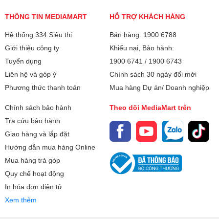
Người dùng có thể hoàn toàn yên tâm về độ an toàn, độ
bền cũng như tính năng sử dụng hiệu quả của sản phẩm.
THÔNG TIN MEDIAMART
HỖ TRỢ KHÁCH HÀNG
Hệ thống 334 Siêu thị
Bán hàng: 1900 6788
Giới thiệu công ty
Khiếu nại, Bảo hành:
Tuyển dụng
1900 6741
/
1900 6743
Liên hệ và góp ý
Chính sách 30 ngày đổi mới
Phương thức thanh toán
Mua hàng Dự án/ Doanh nghiệp
Chính sách bảo hành
Theo dõi MediaMart trên
Tra cứu bảo hành
Giao hàng và lắp đặt
Hướng dẫn mua hàng Online
Mua hàng trả góp
Quy chế hoạt động
In hóa đơn điện tử
Xem thêm