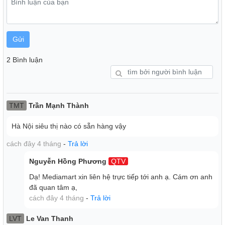
Gửi
2 Bình luận
TMT
Trần Mạnh Thành
Hà Nội siêu thị nào có sẵn hàng vậy
Tính năng hẹn giờ ngủ tự động tiện lợi
cách đây 4 tháng
-
Trả lời
Động cơ bạc đạn cao cấp
Nguyễn Hồng Phương
QTV
Quạt sử dụng động cơ bạc đạn cao cấp cho khả năng vận
Dạ! Mediamart xin liên hệ trực tiếp tới anh ạ. Cám ơn anh
hành êm ái, có độ bền cao, giúp tạo ra luồng gió mạnh liên
đã quan tâm ạ,
tục.
cách đây 4 tháng
-
Trả lời
Thiết kế cánh quạt sải rộng, 3 tốc độ gió linh hoạt
Cánh quạt được thiết kế sải rộng với đường kính 40cm,
LVT
Le Van Thanh