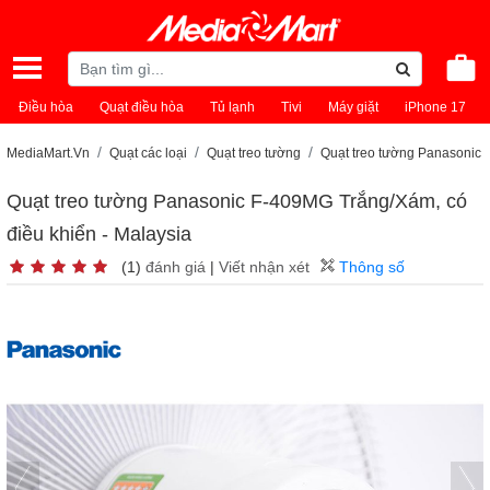
Điều hòa
Quạt điều hòa
Tủ lạnh
Tivi
Máy giặt
iPhone 17
MediaMart.Vn
Quạt các loại
Quạt treo tường
Quạt treo tường Panasonic
Quạt treo tường Panasonic F-409MG Trắng/Xám, có
điều khiển - Malaysia
(1)
đánh giá
|
Viết nhận xét
Thông số