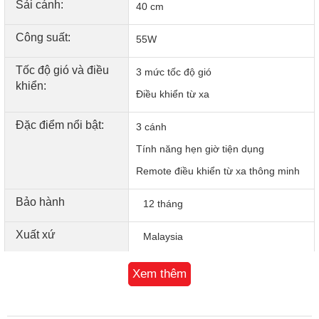
Sải cánh:
Ngoài ra, lồng quạt được thiết kế đan khít vào nhau, tháo
40 cm
lắp đơn giản, vệ sinh dễ dàng.
Công suất:
55W
Tốc độ gió và điều
3 mức tốc độ gió
khiển:
Điều khiển từ xa
Đặc điểm nổi bật:
3 cánh
Tính năng hẹn giờ tiện dụng
Remote điều khiển từ xa thông minh
Bảo hành
12 tháng
Xuất xứ
Malaysia
Lồng quạt tháo lắp dễ dàng, tiện vệ sinh
Xem thêm
Thương hiệu nổi tiếng Nhật Bản
Quạt treo Panasonic F-409MG mang thương hiệu nổi tiếng
Panasonic của Nhật Bản, được sản xuất tại Malaysia.