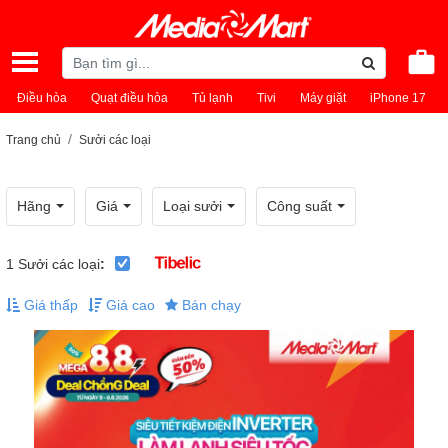
Điều hòa
Quạt điều hòa
Tủ lạnh
Tivi
Máy giặt
iPhone 17
Trang chủ
Sưởi các loại
Hãng
Giá
Loại sưởi
Công suất
1
Sưởi các loại
:
Giá thấp
Giá cao
Bán chạy