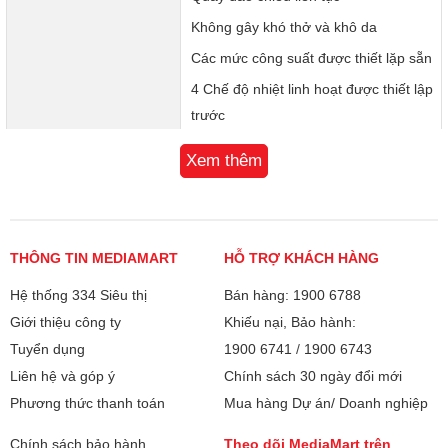
Không gây khó thở và khô da
Các mức công suất được thiết lặp sẵn
4 Chế độ nhiệt linh hoạt được thiết lập
trước
Lưới bảo vệ an toàn chống bỏng
Xem thêm
Phạm vi làm ấm:
15 - 30m2
Bảng điều khiển:
Nút nhấn
THÔNG TIN MEDIAMART
HỖ TRỢ KHÁCH HÀNG
Kích thước sản
400 X 295 X 700mm
Hệ thống 334 Siêu thị
Bán hàng: 1900 6788
phẩm:
Giới thiệu công ty
Khiếu nại, Bảo hành:
Kích thước bao bì:
352 x 172 x 725 mm
Tuyển dụng
1900 6741
/
1900 6743
Liên hệ và góp ý
Chính sách 30 ngày đổi mới
Khối lượng:
2.9 kg
Phương thức thanh toán
Mua hàng Dự án/ Doanh nghiệp
Bảo hành
24 tháng + 1 đổi 1 trong 90 ngày
Chính sách bảo hành
Theo dõi MediaMart trên