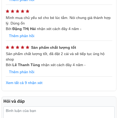
1600W điều chỉnh bằng nút nhấn giúp bạn dễ dàng lựa
chọn được mức nhiệt phù hợp với môi trường và nhu cầu
sử dụng.
Mình mua chủ yếu sd cho bé lúc tắm. Nói chung giá thành hợp
lý. Dùng ổn
Bởi
Đặng THị Hải
nhận xét
cách đây 4 năm
-
Thêm phản hồi
Sản phẩm chất lượng tốt
Sản phẩm chất lượng tốt, đã đặt 2 cái và sẽ tiếp tục ủng hộ
shop
Bởi
Lê Thanh Tùng
nhận xét
cách đây 4 năm
-
Thêm phản hồi
Xem tất cả 9 nhận xét
Hỏi và đáp