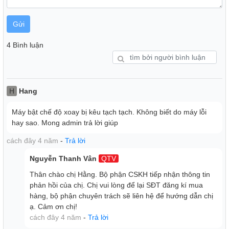
Gửi
4 Bình luận
H
Hang
Máy bật chế độ xoay bị kêu tạch tạch. Không biết do máy lỗi
hay sao. Mong admin trả lời giúp
cách đây 4 năm
-
Trả lời
Nguyễn Thanh Vân
QTV
Thân chào chị Hằng. Bộ phận CSKH tiếp nhận thông tin
phản hồi của chị. Chị vui lòng để lại SĐT đăng kí mua
hàng, bộ phận chuyên trách sẽ liên hệ để hướng dẫn chị
ạ. Cảm ơn chị!
cách đây 4 năm
-
Trả lời