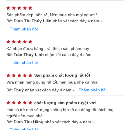
Sản phẩm đẹp, bền rẻ, Nên mua nha mọi người !
Bởi
Đinh Thị Thúy Liên
nhận xét
cách đây 4 năm
-
Thêm phản hồi
Đã nhận được hàng , rất thích sản phẩm này
Bởi
Trần Thùy Linh
nhận xét
cách đây 4 năm
-
Thêm phản hồi
Sản phẩm chất lượng rất tốt
Vừa nhận hàng dùng rất tốt, nên mua nhé cả nhà!
Bởi
Thuỷ
nhận xét
cách đây 4 năm
-
Thêm phản hồi
chất lượng sản phẩm tuyệt vời
nhà có trẻ nhỏ sử dụng không bị khô da dùng rất thích mọi
người nên mua nhé
Bởi
Đinh Thu Hằng
nhận xét
cách đây 4 năm
-
Điều khiển dễ dàng bằng nút vặn
Roler RH-2113 có 4 mức công suất 400W, 800W, 1200W,
Thêm phản hồi