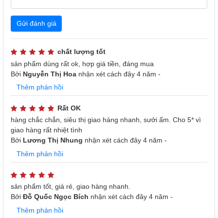
Làm ấm cực nhanh, không gây khô da
Roler RH-2113 sử dụng đèn halogen, làm ấm cực nhanh,
Gửi đánh giá
độ bền vượt trội, chống chói mắt hiệu quả và không đốt
cháy oxy nên không gây khó thở hay khô da khi dùng.
chất lượng tốt
sản phẩm dùng rất ok, hợp giá tiền, đáng mua
Bởi
Nguyễn Thị Hoa
nhận xét
cách đây 4 năm
-
Thêm phản hồi
Rất OK
hàng chắc chắn, siêu thị giao hàng nhanh, sưởi ấm. Cho 5* vì
giao hàng rất nhiệt tình
Bởi
Lương Thị Nhung
nhận xét
cách đây 4 năm
-
Thêm phản hồi
sản phẩm tốt, giá rẻ, giao hàng nhanh.
Bởi
Đỗ Quốc Ngọc Bích
nhận xét
cách đây 4 năm
-
Thêm phản hồi