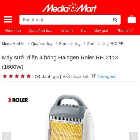
Điều hòa
Quạt điều hòa
Tủ lạnh
Tivi
Máy giặt
iPhone 17
MediaMart.Vn
Quạt các loại
Sưởi các loại
Sưởi các loại ROLER
Máy sưởi điện 4 bóng Halogen Roler RH-2113
(1600W)
(9)
đánh giá
|
Viết nhận xét
Thông số