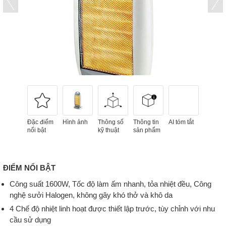
Đặc điểm
Hình ảnh
Thông số
Thông tin
AI tóm tắt
nổi bật
kỹ thuật
sản phẩm
ĐIỂM NỔI BẬT
Công suất 1600W, Tốc độ làm ấm nhanh, tỏa nhiệt đều, Công
nghệ sưởi Halogen, không gây khó thở và khô da
4 Chế độ nhiệt linh hoạt được thiết lập trước, tùy chỉnh với nhu
cầu sử dụng