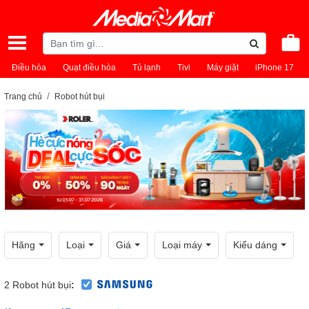
Điều hòa
Quạt điều hòa
Tủ lạnh
Tivi
Máy giặt
iPhone 17
Trang chủ
Robot hút bụi
Hãng
Loại
Giá
Loại máy
Kiểu dáng
2
Robot hút bụi
: