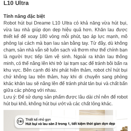
L10 Ultra
Tính năng đặc biệt
Robot hút bụi Dreame L10 Ultra có khả năng vừa hút bụi,
vừa lau nhà giúp dọn dẹp hiệu quả hơn. Khăn lau được
thiết kế để xoay 180 vòng mỗi phút, tạo áp lực mạnh, mô
phỏng lại cách mà bạn lau sàn bằng tay. Từ đây, dù không
chạm, sàn nhà vẫn sẽ luôn sạch và thơm như thể chính bạn
là người trực tiếp làm vệ sinh. Ngoài ra khăn lau thông
minh, có thể nâng lên khi trở lại trạm sạc để tránh bôi bẩn ra
khu vực. Bên cạnh đó khi phát hiện thảm, robot chỉ hút bụi
chứ không lau trên thảm, hay khi di chuyển sang phòng
khác khăn lau sẽ nâng lên để tránh phát tán bụi và chất bẩn
giữa các phòng với nhau.
Lưu ý: Để sử dụng sản phẩm được lâu dài chỉ nên để robot
hút bụi khô, không hút bụi ướt và các chất lỏng khác.