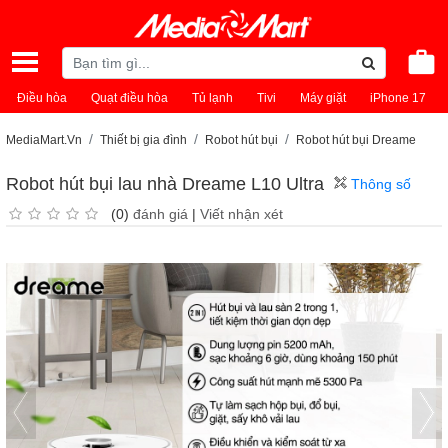
Điều hòa
Quạt điều hòa
Tủ lạnh
Tivi
Máy giặt
iPhone 17
MediaMart.Vn
Thiết bị gia đình
Robot hút bụi
Robot hút bụi Dreame
Robot hút bụi lau nhà Dreame L10 Ultra
Thông số
(0)
đánh giá
|
Viết nhận xét