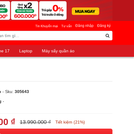
Đăng nhập
Đăng ký
Tin Khuyến mại
Tư vấn
ne 17
Laptop
Máy sấy quần áo
o
- Sku:
305643
g
-
00 ₫
13.990.000 ₫
Tiết kiệm (21%)