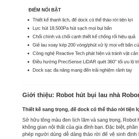
ĐIỂM NỔI BẬT
Thiết kế thanh lịch, đế dock có thể tháo rời tiện lợi
Lực hút 18.500Pa hút sạch mọi bụi bẩn
Chổi chính và chổi cạnh thiết kế chống rối hiệu quả
Giẻ lau xoay kép 200 vòng/phút xử lý mọi vết bẩn c
Công nghệ Reactive Tech phát hiện và tránh vật cản
Điều hướng PreciSense LiDAR quét 360° tối ưu lộ tr
Dock sạc đa năng mang đến trải nghiệm rảnh tay
Giới thiệu:
Robot hút bụi lau nhà Robo
Thiết kế sang trọng, đế dock có thể tháo rời tiện l
Sở hữu tông màu đen lịch lãm và sang trọng, Robot 
không gian nội thất của gia đình bạn. Đặc biệt, phầ
phép người dùng dễ dàng tháo rời để vệ sinh định 