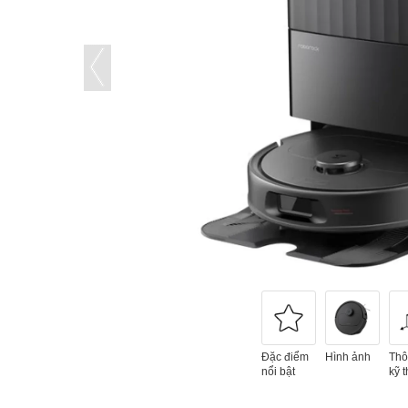
Đặc điểm
Hình ảnh
Thô
nổi bật
kỹ t