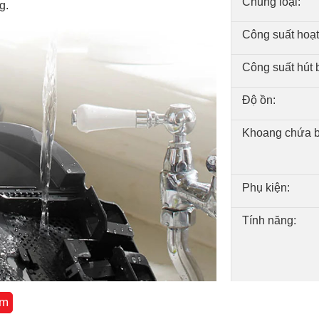
Chủng loại:
g.
Công suất hoạt
Công suất hút b
Độ ồn:
Khoang chứa b
Phụ kiện:
Tính năng:
êm