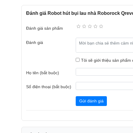
Đánh giá Robot hút bụi lau nhà Roborock Qrev
Đánh giá sản phẩm
Đánh giá
Lực hút 18.500Pa làm sạch mạnh mẽ
Được trang bị công nghệ HyperForce tiên tiến, sả
Tôi sẽ giới thiệu sản phẩm
18.500Pa. Lực hút này cho phép thiết bị dễ dàng thu
cưng cho đến các mẩu vụn cứng đầu bám sâu trong
Họ tên (bắt buộc)
bảo hiệu quả làm sạch trên mọi bề mặt.
Số điện thoại (bắt buộc)
Gửi đánh giá