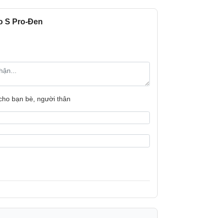
o S Pro-Đen
n phẩm mang đến lực hút ấn tượng lên đến
 cho bạn bè, người thân
 gom mọi loại bụi bẩn từ bụi mịn, lông thú
 thảm hoặc các khe hở trên sàn nhà, đảm