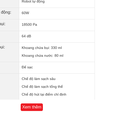
Robot tự động
 động:
60W
ụi:
18500 Pa
64 dB
ụi:
Khoang chứa bụi: 330 ml
Khoang chứa nước: 80 ml
Đế sạc
Chế độ làm sạch sâu
Chế độ làm sạch tổng thể
Chế độ hút tại điểm chỉ định
Chế độ zigzag
Xem thêm
Lau xoay kép