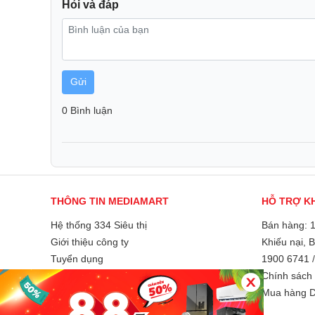
Hỏi và đáp
Gửi
0 Bình luận
THÔNG TIN MEDIAMART
HỖ TRỢ K
Hệ thống 334 Siêu thị
Bán hàng: 
Giới thiệu công ty
Khiếu nại, 
Tuyển dụng
1900 6741
Chổi chính và chổi cạnh chống rối giúp hạn chế 
Liên hệ và góp ý
Chính sách 
Phương thức thanh toán
Mua hàng D
Một trong những phiền toái lớn nhất khi sử dụng robot
quấn chặt vào chổi, gây giảm hiệu suất và khó khăn