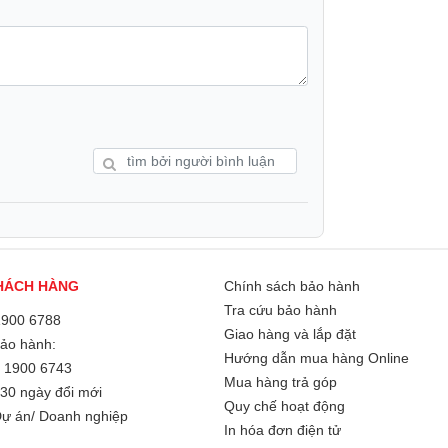
Kích thước:
Khối lượng:
HÁCH HÀNG
Chính sách bảo hành
Bảo hành
Tra cứu bảo hành
1900 6788
Giao hàng và lắp đặt
Xuất xứ
Bảo hành:
Hướng dẫn mua hàng Online
/
1900 6743
Mua hàng trả góp
tóc vướng
30 ngày đổi mới
Quy chế hoạt động
ự án/ Doanh nghiệp
 hút bụi là tình trạng tóc và lông thú cưng
In hóa đơn điện tử
 khi vệ sinh. Robot Hút Bụi Roborock Qrevo