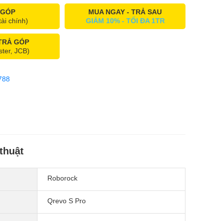
 GÓP
MUA NGAY - TRẢ SAU
tài chính)
GIẢM 10% - TỐI ĐA 1TR
 TRẢ GÓP
ster, JCB)
788
thuật
Roborock
Qrevo S Pro