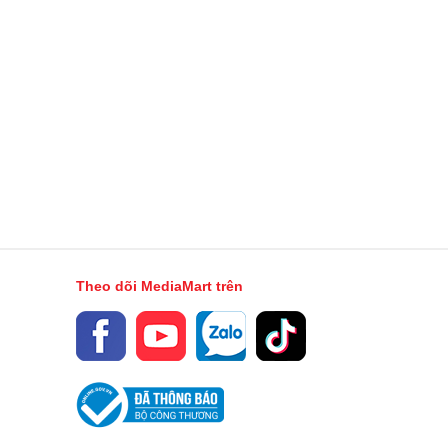
Tự quay về đế/trạm sạc
Lưu được 4 bản đồ
Thuật toán định tuyến thích ứng
Nâng giẻ lau tự động 10mm
Đế sạc có thể tháo rời
Dùng khoảng 180 phút, Sạc khoảng 4 giờ
Ngang 35 cm - Cao 9.65 cm - Sâu 35.3 cm
11.7 kg
Theo dõi MediaMart trên
24 tháng
Trung Quốc