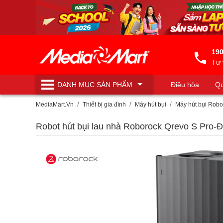
190
Tư 
DANH MỤC
SẢN PHẨM
Điều hòa
Qu
Máy lọc nước
MediaMart.Vn
Thiết bị gia đình
Máy hút bụi
Máy hút bụi Robo
Robot hút bụi lau nhà Roborock Qrevo S Pro-