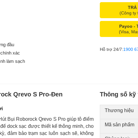
TRẢ
(Công ty 
Payoo -
(Visa, Ma
ứng đầu
Hỗ trợ 24/7:
1900 6
 chính xác
ình làm sạch
rock Qrevo S Pro-Đen
Thông số kỹ 
ợi
Thương hiệu
Hút Bụi Roborock Qrevo S Pro giúp tô điểm
Mã sản phẩm
n đế dock sạc được thiết kế thông minh, cho
kỳ, đảm bảo trạm sạc luôn sạch sẽ, không