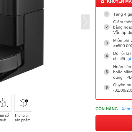
KHUYẾN MẠ
Tặng 4 gi
Giảm thêm
bằng hoặc
Vẫn áp dụ
Miễn phí 
>=500.00
Đổi lỗi k
chi tiết
tại
Hoàn tiền 
hoặc Miễn
dụng TP
Quyền mua
-31/08/202
CÒN HÀNG
- Xem 
ng số
Thông tin
huật
sản phẩm