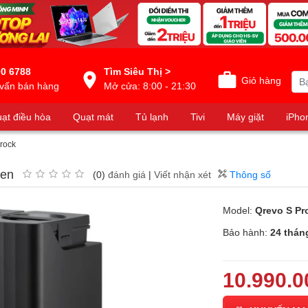
0 6788
Tìm Siêu Thị >
Giỏ hàng
vấn bán hàng
Mở cửa: 8:00 - 21:30
ạt điều hòa
Quạt mát
Tủ lạnh
Tivi
Máy giặt
iPho
rock
Đen
(0)
đánh giá
|
Viết nhận xét
Thông số
Model:
Qrevo S Pr
Bảo hành:
24 thán
10.990.0