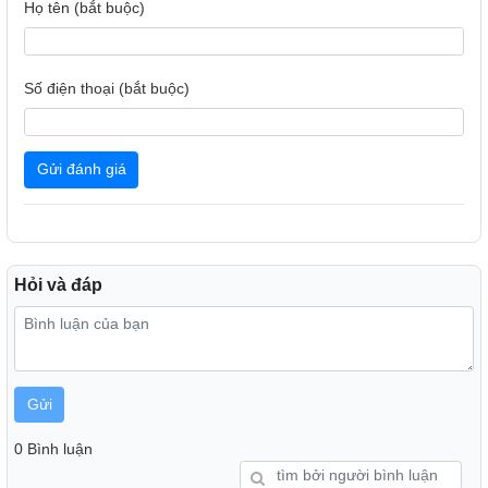
Họ tên (bắt buộc)
Số điện thoại (bắt buộc)
Gửi đánh giá
Hỏi và đáp
Chổi chính và chổi cạnh chống rối giúp hạn chế tóc
vướng
Sở hữu hệ thống chổi chính cao su nguyên khối cùng chổi
Gửi
cạnh chống rối chuyên dụng, Robot Hút Bụi Roborock
Qrevo S Pro được thiết kế đặc biệt để hạn chế tối đa tình
0 Bình luận
trạng vướng víu. Những lo ngại về tóc hay lông thú cưng
quấn vào chổi làm giảm hiệu suất làm việc giờ đây đã được