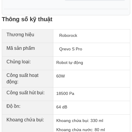
khắc phục. Bạn sẽ không cần phải dừng robot để gỡ rối,
giúp quá trình làm sạch diễn ra trơn tru và kéo dài tuổi thọ
Thông số kỹ thuật
cho các linh kiện bên trong.
Thương hiệu
Roborock
Mã sản phẩm
Qrevo S Pro
Chủng loại:
Robot tự động
Công suất hoạt
60W
động:
Công suất hút bụi:
18500 Pa
Độ ồn:
64 dB
Giẻ lau xoay kép 200 vòng/phút với 30 mức tùy chỉnh
linh hoạt
Khoang chứa bụi:
Khoang chứa bụi: 330 ml
Hệ thống lau nhà kép với tốc độ xoay 200 vòng/phút giúp
Khoang chứa nước: 80 ml