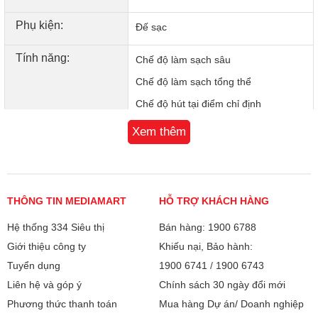
Robot Hút Bụi Roborock Qrevo S Pro có khả năng chà sát
mạnh mẽ, đánh bay các vết bẩn cứng đầu trên sàn nhà.
Phụ kiện:
Đế sạc
Đặc biệt, người dùng có thể linh hoạt chọn lựa giữa 30 cấp
độ làm ẩm khác nhau tùy theo loại sàn. Sự tùy chỉnh này
Tính năng:
Chế độ làm sạch sâu
đảm bảo sàn nhà luôn được lau sạch bóng, khô ráo nhanh
Chế độ làm sạch tổng thể
chóng mà vẫn bảo vệ bề mặt sàn tối ưu.
Chế độ hút tại điểm chỉ định
Chế độ zigzag
Xem thêm
Lau xoay kép
Công nghệ Reactive Tech
Công nghệ hút HyperForce
THÔNG TIN MEDIAMART
HỖ TRỢ KHÁCH HÀNG
Công nghệ điều hướng PreciSense
Hệ thống 334 Siêu thị
Bán hàng: 1900 6788
LiDAR
Giới thiệu công ty
Khiếu nại, Bảo hành:
Cảm biến thảm siêu âm
Tuyển dụng
1900 6741
/
1900 6743
Tự động giặt và sấy khô giẻ lau tại
Liên hệ và góp ý
Chính sách 30 ngày đổi mới
trạm sạc
Phương thức thanh toán
Mua hàng Dự án/ Doanh nghiệp
Cảm biến chống rơi, chống va chạm