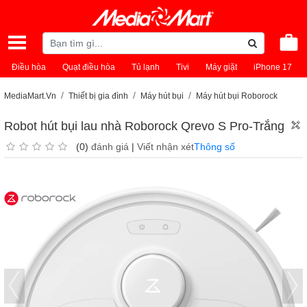
Điều hòa
Quạt điều hòa
Tủ lạnh
Tivi
Máy giặt
iPhone 17
MediaMart.Vn
Thiết bị gia đình
Máy hút bụi
Máy hút bụi Roborock
Robot hút bụi lau nhà Roborock Qrevo S Pro-Trắng
(0)
đánh giá
|
Viết nhận xét
Thông số